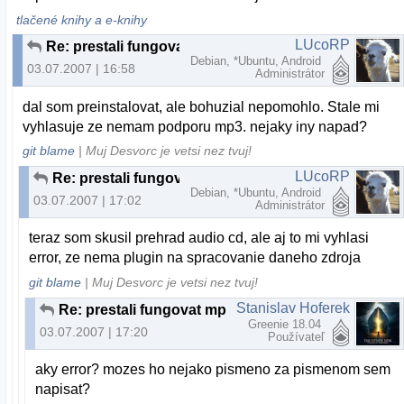
tlačené knihy a e-knihy
LUcoRP
Re: prestali fungovat mp3
Debian, *Ubuntu, Android
03.07.2007 | 16:58
Administrátor
dal som preinstalovat, ale bohuzial nepomohlo. Stale mi
vyhlasuje ze nemam podporu mp3. nejaky iny napad?
git blame
| Muj Desvorc je vetsi nez tvuj!
LUcoRP
Re: prestali fungovat mp3
Debian, *Ubuntu, Android
03.07.2007 | 17:02
Administrátor
teraz som skusil prehrad audio cd, ale aj to mi vyhlasi
error, ze nema plugin na spracovanie daneho zdroja
git blame
| Muj Desvorc je vetsi nez tvuj!
Stanislav Hoferek
Re: prestali fungovat mp3
Greenie 18.04
03.07.2007 | 17:20
Používateľ
aky error? mozes ho nejako pismeno za pismenom sem
napisat?