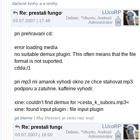
tlačené knihy a e-knihy
LUcoRP
Re: prestali fungovat mp3
Debian, *Ubuntu, Android
03.07.2007 | 17:48
Administrátor
pri prehravani cd:
error loading media
no suitable demux plugin. This often means that the file
format is not suported.
cdda:/1
pri mp3 mi amarok vyhodi okno ze chce stahovat mp3
podporu a zatuhne. kaffeine vyhodi:
xine: couldn't find demux for >cesta_k_suboru.mp3<
xine: found input plugin : file input plugin
git blame
| Muj Desvorc je vetsi nez tvuj!
LUcoRP
Re: prestali fungovat mp3
Debian, *Ubuntu, Android
03.07.2007 | 18:50
Administrátor