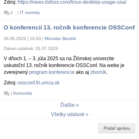
Zdroj:
https://news.itsfoss.com/linux-desktop-usage-usa/
|
IT novinky
2
O konferencii 13. ročník konferencie OSSConf
26.06.2025 | 16:50
|
Miroslav Bendík
Dátum udalosti:
01.07.2025
V dňoch 1. – 3. júla 2025 sa na Žilinskej univerzite
uskutoční 13. ročník konferencie OSSConf. Na webe je
zverejnený
program konferencie
ako aj
zborník
.
Zdroj:
ossconf.fri.uniza.sk
|
Komunita
Ďalšie
Všetky udalosti
Pridať správu