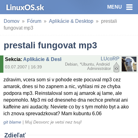
MENU
Domov
Fórum
Aplikácie & Desktop
prestali
fungovat mp3
prestali fungovat mp3
LUcoRP
Sekcia
:
Aplikácie & Desktop
Debian, *Ubuntu, Android
03.07.2007 | 16:39
Administrátor
zdravim, vcera som si v pohode este pocuval mp3 cez
amarok, dnes si ho zapnem a nic, vyhlasi mi ze chyba
podpora mp3. Reinstaloval som aj amarok aj lame, ale
nepomohlo. Mp3 mi od dnesneho dna nechce prehrat ani
kaffeine ani audacity. Neviete co by s tym mohlo byt a ako
ich znova sprevadzkovat? Mam kubuntu 6.06
git blame
| Muj Desvorc je vetsi nez tvuj!
Zdieľať