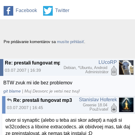
Facebook
Twitter
Pre pridávanie komentárov sa
musíte prihlásiť
.
LUcoRP
Re: prestali fungovat mp3
Debian, *Ubuntu, Android
03.07.2007 | 16:39
Administrátor
BTW zvuk mi ide bez problemov
git blame
| Muj Desvorc je vetsi nez tvuj!
Stanislav Hoferek
Re: prestali fungovat mp3
Greenie 18.04
03.07.2007 | 16:45
Používateľ
otvor si synaptic (alebo u teba asi skor adept) a najdi si
w32codecs a libxine extracodecs. ak obidvoej mas, tak daj
ze preinstalovat. ak nemas tak instaluj :D