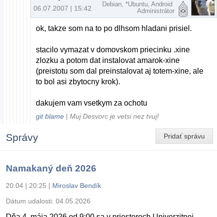
Debian, *Ubuntu, Android
06.07.2007 | 15:42
Administrátor
ok, takze som na to po dlhsom hladani prisiel.
stacilo vymazat v domovskom priecinku .xine
zlozku a potom dat instalovat amarok-xine
(preistotu som dal preinstalovat aj totem-xine, ale
to bol asi zbytocny krok).
dakujem vam vsetkym za ochotu
git blame
| Muj Desvorc je vetsi nez tvuj!
Správy
Pridať správu
Namakaný deň 2026
20.04 | 20:25
|
Miroslav Bendík
Dátum udalosti:
04.05.2026
Dňa 4. mája 2026 od 9:00 sa v priestoroch Univerzitnej