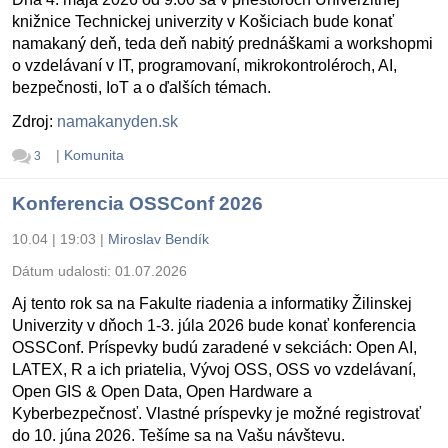
knižnice Technickej univerzity v Košiciach bude konať
namakaný deň, teda deň nabitý prednáškami a workshopmi
o vzdelávaní v IT, programovaní, mikrokontroléroch, AI,
bezpečnosti, IoT a o ďalších témach.
Zdroj:
namakanyden.sk
|
Komunita
3
Konferencia OSSConf 2026
10.04 | 19:03
|
Miroslav Bendík
Dátum udalosti:
01.07.2026
Aj tento rok sa na Fakulte riadenia a informatiky Žilinskej
Univerzity v dňoch 1-3. júla 2026 bude konať konferencia
OSSConf. Príspevky budú zaradené v sekciách: Open AI,
LATEX, R a ich priatelia, Vývoj OSS, OSS vo vzdelávaní,
Open GIS & Open Data, Open Hardware a
Kyberbezpečnosť. Vlastné príspevky je možné registrovať
do 10. júna 2026. Tešíme sa na Vašu návštevu.