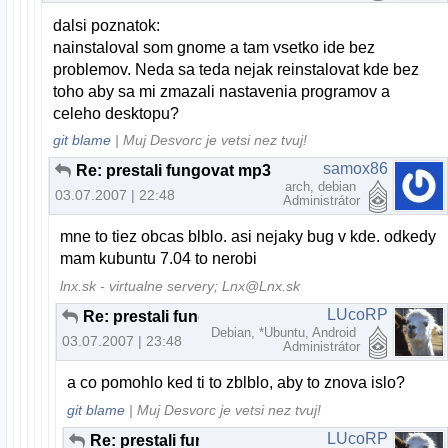
dalsi poznatok:
nainstaloval som gnome a tam vsetko ide bez
problemov. Neda sa teda nejak reinstalovat kde bez
toho aby sa mi zmazali nastavenia programov a
celeho desktopu?
git blame
| Muj Desvorc je vetsi nez tvuj!
samox86
Re: prestali fungovat mp3
arch, debian
03.07.2007 | 22:48
Administrátor
mne to tiez obcas blblo. asi nejaky bug v kde. odkedy
mam kubuntu 7.04 to nerobi
lnx.sk - virtualne servery; Lnx@Lnx.sk
LUcoRP
Re: prestali fungovat mp3
Debian, *Ubuntu, Android
03.07.2007 | 23:48
Administrátor
a co pomohlo ked ti to zblblo, aby to znova islo?
git blame
| Muj Desvorc je vetsi nez tvuj!
LUcoRP
Re: prestali fungovat mp3