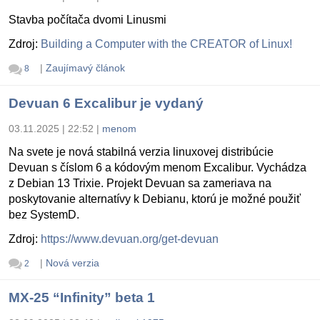
Stavba počítača dvomi Linusmi
Zdroj:
Building a Computer with the CREATOR of Linux!
|
Zaujímavý článok
8
Devuan 6 Excalibur je vydaný
03.11.2025 | 22:52
|
menom
Na svete je nová stabilná verzia linuxovej distribúcie
Devuan s číslom 6 a kódovým menom Excalibur. Vychádza
z Debian 13 Trixie. Projekt Devuan sa zameriava na
poskytovanie alternatívy k Debianu, ktorú je možné použiť
bez SystemD.
Zdroj:
https://www.devuan.org/get-devuan
|
Nová verzia
2
MX-25 “Infinity” beta 1