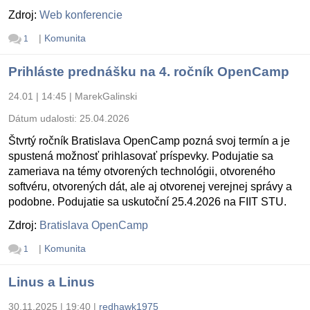
Zdroj:
Web konferencie
|
Komunita
1
Prihláste prednášku na 4. ročník OpenCamp
24.01 | 14:45
|
MarekGalinski
Dátum udalosti:
25.04.2026
Štvrtý ročník Bratislava OpenCamp pozná svoj termín a je
spustená možnosť prihlasovať príspevky. Podujatie sa
zameriava na témy otvorených technológii, otvoreného
softvéru, otvorených dát, ale aj otvorenej verejnej správy a
podobne. Podujatie sa uskutoční 25.4.2026 na FIIT STU.
Zdroj:
Bratislava OpenCamp
|
Komunita
1
Linus a Linus
30.11.2025 | 19:40
|
redhawk1975