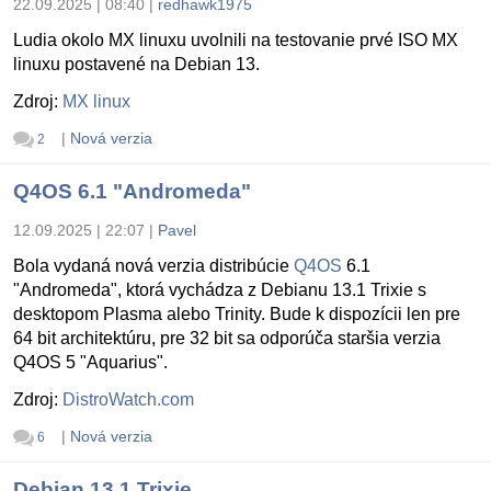
22.09.2025 | 08:40
|
redhawk1975
Ludia okolo MX linuxu uvolnili na testovanie prvé ISO MX
linuxu postavené na Debian 13.
Zdroj:
MX linux
|
Nová verzia
2
Q4OS 6.1 "Andromeda"
12.09.2025 | 22:07
|
Pavel
Bola vydaná nová verzia distribúcie
Q4OS
6.1
"Andromeda", ktorá vychádza z Debianu 13.1 Trixie s
desktopom Plasma alebo Trinity. Bude k dispozícii len pre
64 bit architektúru, pre 32 bit sa odporúča staršia verzia
Q4OS 5 "Aquarius".
Zdroj:
DistroWatch.com
|
Nová verzia
6
Debian 13.1 Trixie