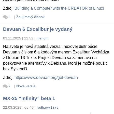
Zdroj:
Building a Computer with the CREATOR of Linux!
|
Zaujímavý článok
8
Devuan 6 Excalibur je vydaný
03.11.2025 | 22:52
|
menom
Na svete je nová stabilná verzia linuxovej distribúcie
Devuan s číslom 6 a kódovým menom Excalibur. Vychádza
z Debian 13 Trixie. Projekt Devuan sa zameriava na
poskytovanie alternatívy k Debianu, ktorú je možné použiť
bez SystemD.
Zdroj:
https://www.devuan.org/get-devuan
|
Nová verzia
2
MX-25 “Infinity” beta 1
22.09.2025 | 08:40
|
redhawk1975