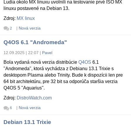
Ludia okolo MX linuxu uvolnili na testovanie prvé ISO MX
linuxu postavené na Debian 13.
Zdroj:
MX linux
|
Nová verzia
2
Q4OS 6.1 "Andromeda"
12.09.2025 | 22:07
|
Pavel
Bola vydaná nová verzia distribúcie
Q4OS
6.1
"Andromeda", ktorá vychádza z Debianu 13.1 Trixie s
desktopom Plasma alebo Trinity. Bude k dispozícii len pre
64 bit architektúru, pre 32 bit sa odporúča staršia verzia
Q4OS 5 "Aquarius".
Zdroj:
DistroWatch.com
|
Nová verzia
6
Debian 13.1 Trixie