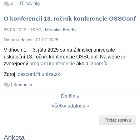
|
IT novinky
2
O konferencii 13. ročník konferencie OSSConf
26.06.2025 | 16:50
|
Miroslav Bendík
Dátum udalosti:
01.07.2025
V dňoch 1. – 3. júla 2025 sa na Žilinskej univerzite
uskutoční 13. ročník konferencie OSSConf. Na webe je
zverejnený
program konferencie
ako aj
zborník
.
Zdroj:
ossconf.fri.uniza.sk
|
Komunita
Ďalšie
Všetky udalosti
Pridať správu
Anketa