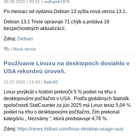
08.09.2025 | 09:01
|
redhawk1975
Po mesiaci od vydania Debian 13 vyšla nová verzia 13.1.
Debian 13.1 Trixie opravuje 71 chýb a pridáva 16
bezpečnostných aktualizácií.
Zdroj:
Debian
|
Nová verzia
Používanie Linuxu na desktopoch dosiahlo v
USA rekordnú úroveň.
21.07.2025 | 19:40
|
Balin50
Linux prvýkrát v histórii prekročil 5 % podiel na trhu s
desktopovými počítačmi v USA . Podľa globálnych štatistík
spoločnosti StatCounter za jún 2025 má Linux teraz 5,04 %
podiel na trhu s desktopovými počítačmi, čím prekonal
kategóriu „ Neznámy “, ktorá predstavuje 4,76 %.
Zdroj:
https://news.itsfoss.com/linux-desktop-usage-usa/