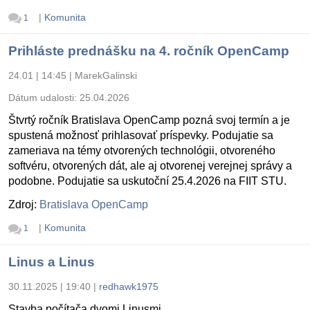
|
Komunita
1
Prihláste prednášku na 4. ročník OpenCamp
24.01 | 14:45
|
MarekGalinski
Dátum udalosti:
25.04.2026
Štvrtý ročník Bratislava OpenCamp pozná svoj termín a je
spustená možnosť prihlasovať príspevky. Podujatie sa
zameriava na témy otvorených technológii, otvoreného
softvéru, otvorených dát, ale aj otvorenej verejnej správy a
podobne. Podujatie sa uskutoční 25.4.2026 na FIIT STU.
Zdroj:
Bratislava OpenCamp
|
Komunita
1
Linus a Linus
30.11.2025 | 19:40
|
redhawk1975
Stavba počítača dvomi Linusmi