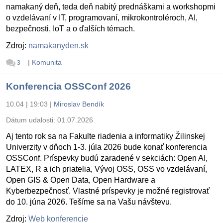
namakaný deň, teda deň nabitý prednáškami a workshopmi
o vzdelávaní v IT, programovaní, mikrokontroléroch, AI,
bezpečnosti, IoT a o ďalších témach.
Zdroj:
namakanyden.sk
|
Komunita
3
Konferencia OSSConf 2026
10.04 | 19:03
|
Miroslav Bendík
Dátum udalosti:
01.07.2026
Aj tento rok sa na Fakulte riadenia a informatiky Žilinskej
Univerzity v dňoch 1-3. júla 2026 bude konať konferencia
OSSConf. Príspevky budú zaradené v sekciách: Open AI,
LATEX, R a ich priatelia, Vývoj OSS, OSS vo vzdelávaní,
Open GIS & Open Data, Open Hardware a
Kyberbezpečnosť. Vlastné príspevky je možné registrovať
do 10. júna 2026. Tešíme sa na Vašu návštevu.
Zdroj:
Web konferencie