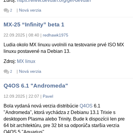
Zdroj:
https://www.devuan.org/get-devuan
|
Nová verzia
2
MX-25 “Infinity” beta 1
22.09.2025 | 08:40
|
redhawk1975
Ludia okolo MX linuxu uvolnili na testovanie prvé ISO MX
linuxu postavené na Debian 13.
Zdroj:
MX linux
|
Nová verzia
2
Q4OS 6.1 "Andromeda"
12.09.2025 | 22:07
|
Pavel
Bola vydaná nová verzia distribúcie
Q4OS
6.1
"Andromeda", ktorá vychádza z Debianu 13.1 Trixie s
desktopom Plasma alebo Trinity. Bude k dispozícii len pre
64 bit architektúru, pre 32 bit sa odporúča staršia verzia
Q4OS 5 "Aquarius".