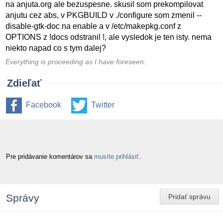
na anjuta.org ale bezuspesne. skusil som prekompilovat
anjutu cez abs, v PKGBUILD v ./configure som zmenil --
disable-gtk-doc na enable a v /etc/makepkg.conf z
OPTIONS z !docs odstranil !, ale vysledok je ten isty. nema
niekto napad co s tym dalej?
Everything is proceeding as I have foreseen.
Zdieľať
Facebook
Twitter
Pre pridávanie komentárov sa
musíte prihlásiť
.
Správy
Pridať správu