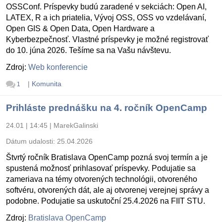
OSSConf. Príspevky budú zaradené v sekciách: Open AI,
LATEX, R a ich priatelia, Vývoj OSS, OSS vo vzdelávaní,
Open GIS & Open Data, Open Hardware a
Kyberbezpečnosť. Vlastné príspevky je možné registrovať
do 10. júna 2026. Tešíme sa na Vašu návštevu.
Zdroj:
Web konferencie
|
Komunita
1
Prihláste prednášku na 4. ročník OpenCamp
24.01 | 14:45
|
MarekGalinski
Dátum udalosti:
25.04.2026
Štvrtý ročník Bratislava OpenCamp pozná svoj termín a je
spustená možnosť prihlasovať príspevky. Podujatie sa
zameriava na témy otvorených technológii, otvoreného
softvéru, otvorených dát, ale aj otvorenej verejnej správy a
podobne. Podujatie sa uskutoční 25.4.2026 na FIIT STU.
Zdroj:
Bratislava OpenCamp