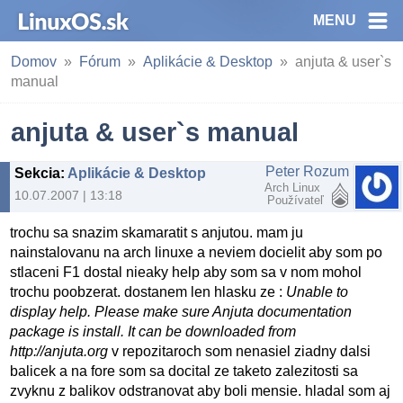
MENU
Domov
Fórum
Aplikácie & Desktop
anjuta & user`s
manual
anjuta & user`s manual
Peter Rozum
Sekcia
:
Aplikácie & Desktop
Arch Linux
10.07.2007 | 13:18
Používateľ
trochu sa snazim skamaratit s anjutou. mam ju
nainstalovanu na arch linuxe a neviem docielit aby som po
stlaceni F1 dostal nieaky help aby som sa v nom mohol
trochu poobzerat. dostanem len hlasku ze :
Unable to
display help. Please make sure Anjuta documentation
package is install. It can be downloaded from
http://anjuta.org
v repozitaroch som nenasiel ziadny dalsi
balicek a na fore som sa docital ze taketo zalezitosti sa
zvyknu z balikov odstranovat aby boli mensie. hladal som aj