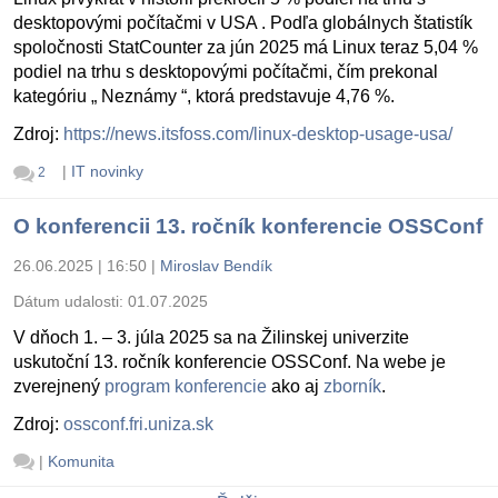
desktopovými počítačmi v USA . Podľa globálnych štatistík
spoločnosti StatCounter za jún 2025 má Linux teraz 5,04 %
podiel na trhu s desktopovými počítačmi, čím prekonal
kategóriu „ Neznámy “, ktorá predstavuje 4,76 %.
Zdroj:
https://news.itsfoss.com/linux-desktop-usage-usa/
|
IT novinky
2
O konferencii 13. ročník konferencie OSSConf
26.06.2025 | 16:50
|
Miroslav Bendík
Dátum udalosti:
01.07.2025
V dňoch 1. – 3. júla 2025 sa na Žilinskej univerzite
uskutoční 13. ročník konferencie OSSConf. Na webe je
zverejnený
program konferencie
ako aj
zborník
.
Zdroj:
ossconf.fri.uniza.sk
|
Komunita