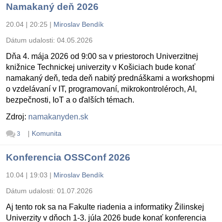
Namakaný deň 2026
20.04 | 20:25
|
Miroslav Bendík
Dátum udalosti:
04.05.2026
Dňa 4. mája 2026 od 9:00 sa v priestoroch Univerzitnej
knižnice Technickej univerzity v Košiciach bude konať
namakaný deň, teda deň nabitý prednáškami a workshopmi
o vzdelávaní v IT, programovaní, mikrokontroléroch, AI,
bezpečnosti, IoT a o ďalších témach.
Zdroj:
namakanyden.sk
|
Komunita
3
Konferencia OSSConf 2026
10.04 | 19:03
|
Miroslav Bendík
Dátum udalosti:
01.07.2026
Aj tento rok sa na Fakulte riadenia a informatiky Žilinskej
Univerzity v dňoch 1-3. júla 2026 bude konať konferencia