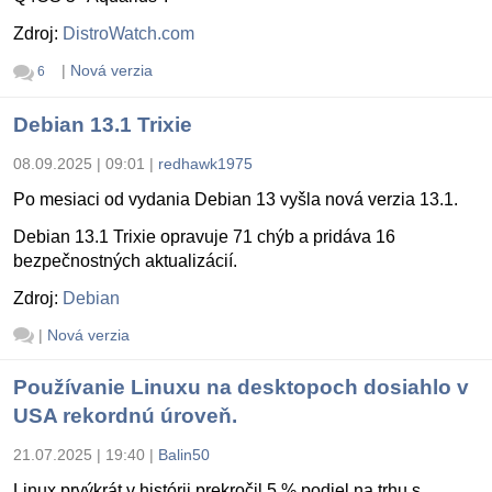
Zdroj:
DistroWatch.com
|
Nová verzia
6
Debian 13.1 Trixie
08.09.2025 | 09:01
|
redhawk1975
Po mesiaci od vydania Debian 13 vyšla nová verzia 13.1.
Debian 13.1 Trixie opravuje 71 chýb a pridáva 16
bezpečnostných aktualizácií.
Zdroj:
Debian
|
Nová verzia
Používanie Linuxu na desktopoch dosiahlo v
USA rekordnú úroveň.
21.07.2025 | 19:40
|
Balin50
Linux prvýkrát v histórii prekročil 5 % podiel na trhu s