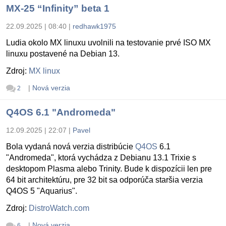
MX-25 “Infinity” beta 1
22.09.2025 | 08:40
|
redhawk1975
Ludia okolo MX linuxu uvolnili na testovanie prvé ISO MX
linuxu postavené na Debian 13.
Zdroj:
MX linux
|
Nová verzia
2
Q4OS 6.1 "Andromeda"
12.09.2025 | 22:07
|
Pavel
Bola vydaná nová verzia distribúcie
Q4OS
6.1
"Andromeda", ktorá vychádza z Debianu 13.1 Trixie s
desktopom Plasma alebo Trinity. Bude k dispozícii len pre
64 bit architektúru, pre 32 bit sa odporúča staršia verzia
Q4OS 5 "Aquarius".
Zdroj:
DistroWatch.com
|
Nová verzia
6