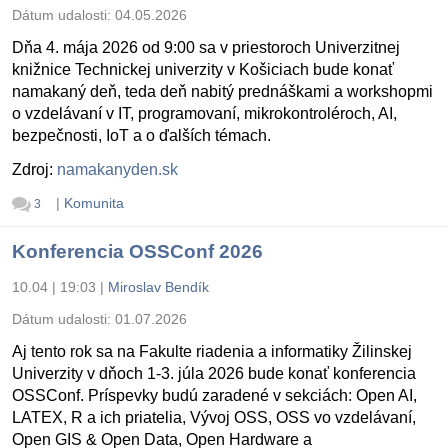
Dátum udalosti:
04.05.2026
Dňa 4. mája 2026 od 9:00 sa v priestoroch Univerzitnej
knižnice Technickej univerzity v Košiciach bude konať
namakaný deň, teda deň nabitý prednáškami a workshopmi
o vzdelávaní v IT, programovaní, mikrokontroléroch, AI,
bezpečnosti, IoT a o ďalších témach.
Zdroj:
namakanyden.sk
|
Komunita
3
Konferencia OSSConf 2026
10.04 | 19:03
|
Miroslav Bendík
Dátum udalosti:
01.07.2026
Aj tento rok sa na Fakulte riadenia a informatiky Žilinskej
Univerzity v dňoch 1-3. júla 2026 bude konať konferencia
OSSConf. Príspevky budú zaradené v sekciách: Open AI,
LATEX, R a ich priatelia, Vývoj OSS, OSS vo vzdelávaní,
Open GIS & Open Data, Open Hardware a