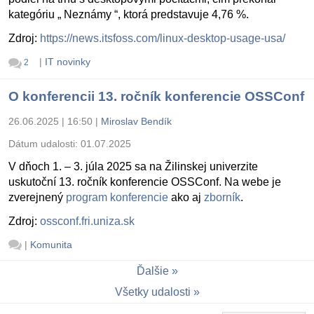
kategóriu „ Neznámy “, ktorá predstavuje 4,76 %.
Zdroj:
https://news.itsfoss.com/linux-desktop-usage-usa/
|
IT novinky
2
O konferencii 13. ročník konferencie OSSConf
26.06.2025 | 16:50
|
Miroslav Bendík
Dátum udalosti:
01.07.2025
V dňoch 1. – 3. júla 2025 sa na Žilinskej univerzite
uskutoční 13. ročník konferencie OSSConf. Na webe je
zverejnený
program konferencie
ako aj
zborník
.
Zdroj:
ossconf.fri.uniza.sk
|
Komunita
Ďalšie
Všetky udalosti