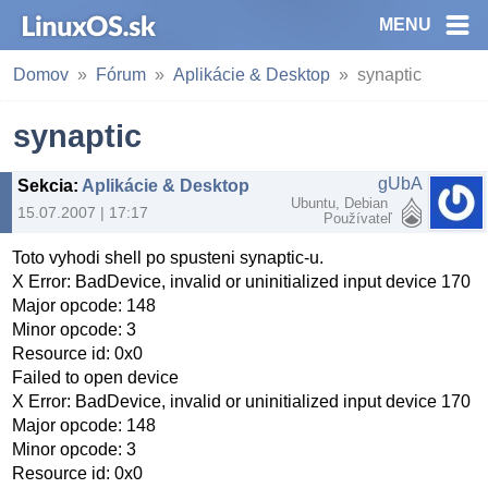
MENU
Domov
Fórum
Aplikácie & Desktop
synaptic
synaptic
gUbA
Sekcia
:
Aplikácie & Desktop
Ubuntu, Debian
15.07.2007 | 17:17
Používateľ
Toto vyhodi shell po spusteni synaptic-u.
X Error: BadDevice, invalid or uninitialized input device 170
Major opcode: 148
Minor opcode: 3
Resource id: 0x0
Failed to open device
X Error: BadDevice, invalid or uninitialized input device 170
Major opcode: 148
Minor opcode: 3
Resource id: 0x0