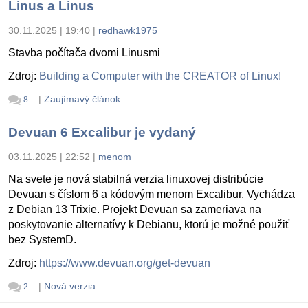
Linus a Linus
30.11.2025 | 19:40
|
redhawk1975
Stavba počítača dvomi Linusmi
Zdroj:
Building a Computer with the CREATOR of Linux!
|
Zaujímavý článok
8
Devuan 6 Excalibur je vydaný
03.11.2025 | 22:52
|
menom
Na svete je nová stabilná verzia linuxovej distribúcie
Devuan s číslom 6 a kódovým menom Excalibur. Vychádza
z Debian 13 Trixie. Projekt Devuan sa zameriava na
poskytovanie alternatívy k Debianu, ktorú je možné použiť
bez SystemD.
Zdroj:
https://www.devuan.org/get-devuan
|
Nová verzia
2