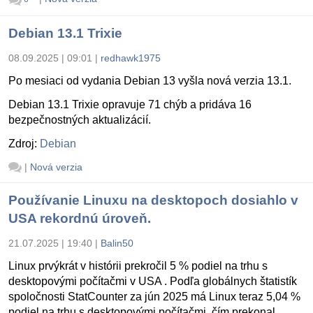
Debian 13.1 Trixie
08.09.2025 | 09:01
|
redhawk1975
Po mesiaci od vydania Debian 13 vyšla nová verzia 13.1.
Debian 13.1 Trixie opravuje 71 chýb a pridáva 16
bezpečnostných aktualizácií.
Zdroj:
Debian
|
Nová verzia
Používanie Linuxu na desktopoch dosiahlo v
USA rekordnú úroveň.
21.07.2025 | 19:40
|
Balin50
Linux prvýkrát v histórii prekročil 5 % podiel na trhu s
desktopovými počítačmi v USA . Podľa globálnych štatistík
spoločnosti StatCounter za jún 2025 má Linux teraz 5,04 %
podiel na trhu s desktopovými počítačmi, čím prekonal