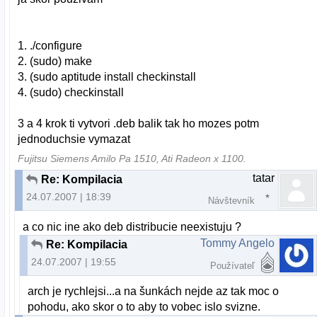
1. ./configure
2. (sudo) make
3. (sudo aptitude install checkinstall
4. (sudo) checkinstall
3 a 4 krok ti vytvori .deb balik tak ho mozes potm
jednoduchsie vymazat
Fujitsu Siemens Amilo Pa 1510, Ati Radeon x 1100.
tatar
Re: Kompilacia
24.07.2007 | 18:39
Návštevník
a co nic ine ako deb distribucie neexistuju ?
Tommy Angelo
Re: Kompilacia
24.07.2007 | 19:55
Používateľ
arch je rychlejsi...a na šunkách nejde az tak moc o
pohodu, ako skor o to aby to vobec islo svizne.