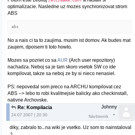
/etc/make.conf
optimalizacie. Nasledne uz mozes synchronizovat strom
ABS
abs
No a nais ci ta to zaujima. musim ist domov. Ak budes mat
zaujem, dpoisem ti toto howto.
Mozes sa pozriet co sa
AUR
(Arch user repozitory)
nachadza. Neboj sa je tam skoro vsetok SW co ide
kompilovat, takze sa neboj ze by si nieco nenasiel.
PS: nepovedal som preco na ARCHU kompilovat cez
ABS --> lebo to robi kvalitnejsie balicky ako checkinstall,
nativne Archovske.
Johnny
Re: Kompilacia
24.07.2007 | 20:30
Návštevník
diky, zabralo to...na wiki je vsetko. Uz som to nainstaloval
;)