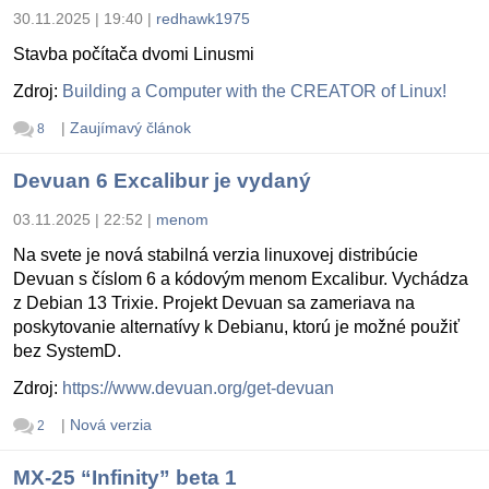
30.11.2025 | 19:40
|
redhawk1975
Stavba počítača dvomi Linusmi
Zdroj:
Building a Computer with the CREATOR of Linux!
|
Zaujímavý článok
8
Devuan 6 Excalibur je vydaný
03.11.2025 | 22:52
|
menom
Na svete je nová stabilná verzia linuxovej distribúcie
Devuan s číslom 6 a kódovým menom Excalibur. Vychádza
z Debian 13 Trixie. Projekt Devuan sa zameriava na
poskytovanie alternatívy k Debianu, ktorú je možné použiť
bez SystemD.
Zdroj:
https://www.devuan.org/get-devuan
|
Nová verzia
2
MX-25 “Infinity” beta 1