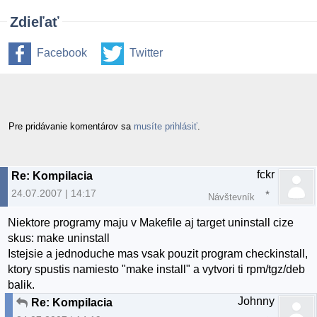
Zdieľať
Facebook
Twitter
Pre pridávanie komentárov sa
musíte prihlásiť
.
fckr
Re: Kompilacia
24.07.2007 | 14:17
Návštevník
Niektore programy maju v Makefile aj target uninstall cize
skus: make uninstall
Istejsie a jednoduche mas vsak pouzit program checkinstall,
ktory spustis namiesto "make install" a vytvori ti rpm/tgz/deb
balik.
Johnny
Re: Kompilacia