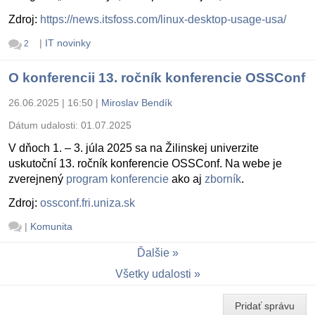
Zdroj:
https://news.itsfoss.com/linux-desktop-usage-usa/
|
IT novinky
2
O konferencii 13. ročník konferencie OSSConf
26.06.2025 | 16:50
|
Miroslav Bendík
Dátum udalosti:
01.07.2025
V dňoch 1. – 3. júla 2025 sa na Žilinskej univerzite
uskutoční 13. ročník konferencie OSSConf. Na webe je
zverejnený
program konferencie
ako aj
zborník
.
Zdroj:
ossconf.fri.uniza.sk
|
Komunita
Ďalšie
Všetky udalosti
Pridať správu