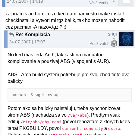
24.07.2007 | 14:19
Návštevník
zacinam s archom...cize ked dam namiesto make install
checkinstall a vytvori mi tgz balik, tak ho mozem nahodit
cez pacman -A nazov.tgz ? :)
srigi
Re: Kompilacia
24.07.2007 | 17:07
Používateľ
No ked mas teda Arch, tak kasli na manualne
kompilovanie a pouzivaj ABS (v spojeni s AUR).
ABS - Arch build system potrebuje pre svoj chod tieto dva
balicky
pacman -S wget cvsup
Potom ako sa balicky naistaluju, treba synchonizovat
strom ABS (nachadza sa vo
). Predtym vsak
/var/abs
edituj
(povol repozitare z ktorych kces
/etc/abs/abs.conf
tahat PKGBUILDY, povol
a
.
current, comunity
extra
Potom este zedituj
a nastav si