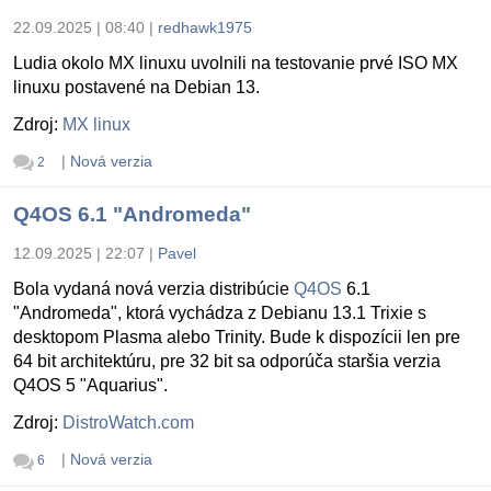
22.09.2025 | 08:40
|
redhawk1975
Ludia okolo MX linuxu uvolnili na testovanie prvé ISO MX
linuxu postavené na Debian 13.
Zdroj:
MX linux
|
Nová verzia
2
Q4OS 6.1 "Andromeda"
12.09.2025 | 22:07
|
Pavel
Bola vydaná nová verzia distribúcie
Q4OS
6.1
"Andromeda", ktorá vychádza z Debianu 13.1 Trixie s
desktopom Plasma alebo Trinity. Bude k dispozícii len pre
64 bit architektúru, pre 32 bit sa odporúča staršia verzia
Q4OS 5 "Aquarius".
Zdroj:
DistroWatch.com
|
Nová verzia
6