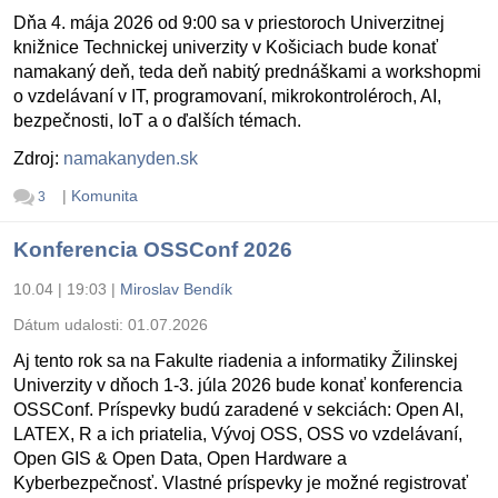
Dňa 4. mája 2026 od 9:00 sa v priestoroch Univerzitnej
knižnice Technickej univerzity v Košiciach bude konať
namakaný deň, teda deň nabitý prednáškami a workshopmi
o vzdelávaní v IT, programovaní, mikrokontroléroch, AI,
bezpečnosti, IoT a o ďalších témach.
Zdroj:
namakanyden.sk
|
Komunita
3
Konferencia OSSConf 2026
10.04 | 19:03
|
Miroslav Bendík
Dátum udalosti:
01.07.2026
Aj tento rok sa na Fakulte riadenia a informatiky Žilinskej
Univerzity v dňoch 1-3. júla 2026 bude konať konferencia
OSSConf. Príspevky budú zaradené v sekciách: Open AI,
LATEX, R a ich priatelia, Vývoj OSS, OSS vo vzdelávaní,
Open GIS & Open Data, Open Hardware a
Kyberbezpečnosť. Vlastné príspevky je možné registrovať