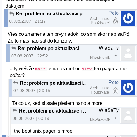
dakujem
Peto
Re: problem po aktualizacii pclinuxos
Arch Linux
07.08.2007 | 21:17
Používateľ
Vies co znamena ten prvy riadok, co som skor napisal?:)
Ze to mas napisat do konzoly.
WlaSaTy
Re: problem po aktualizacii pclinuxos
07.08.2007 | 22:52
Návštevník
a ty vieš že
je na rozdiel od
len
pager
a nie
more
view
editor
?
Peto
Re: problem po aktualizacii pclinuxos
Arch Linux
07.08.2007 | 23:15
Používateľ
Ta co uz, ked si stale pletiem nano a more.
WlaSaTy
Re: problem po aktualizacii pclinuxos
08.08.2007 | 00:19
Návštevník
the best unix pager is mroe.