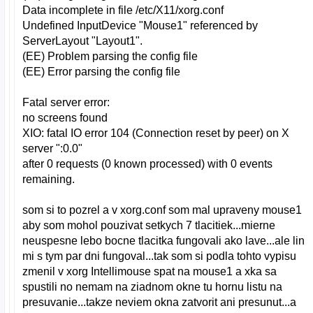
Data incomplete in file /etc/X11/xorg.conf
Undefined InputDevice "Mouse1" referenced by
ServerLayout "Layout1".
(EE) Problem parsing the config file
(EE) Error parsing the config file
Fatal server error:
no screens found
XIO: fatal IO error 104 (Connection reset by peer) on X
server ":0.0"
after 0 requests (0 known processed) with 0 events
remaining.
som si to pozrel a v xorg.conf som mal upraveny mouse1
aby som mohol pouzivat setkych 7 tlacitiek...mierne
neuspesne lebo bocne tlacitka fungovali ako lave...ale lin
mi s tym par dni fungoval...tak som si podla tohto vypisu
zmenil v xorg Intellimouse spat na mouse1 a xka sa
spustili no nemam na ziadnom okne tu hornu listu na
presuvanie...takze neviem okna zatvorit ani presunut...a