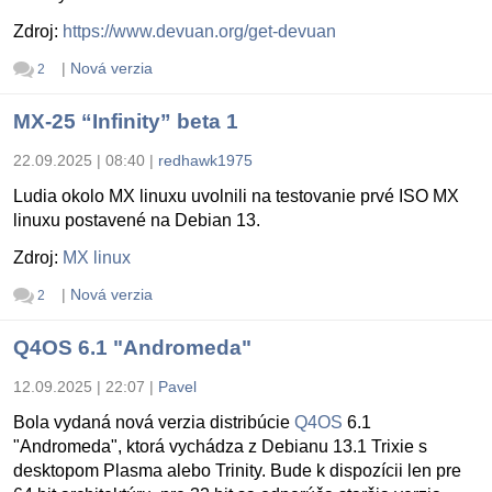
Zdroj:
https://www.devuan.org/get-devuan
|
Nová verzia
2
MX-25 “Infinity” beta 1
22.09.2025 | 08:40
|
redhawk1975
Ludia okolo MX linuxu uvolnili na testovanie prvé ISO MX
linuxu postavené na Debian 13.
Zdroj:
MX linux
|
Nová verzia
2
Q4OS 6.1 "Andromeda"
12.09.2025 | 22:07
|
Pavel
Bola vydaná nová verzia distribúcie
Q4OS
6.1
"Andromeda", ktorá vychádza z Debianu 13.1 Trixie s
desktopom Plasma alebo Trinity. Bude k dispozícii len pre