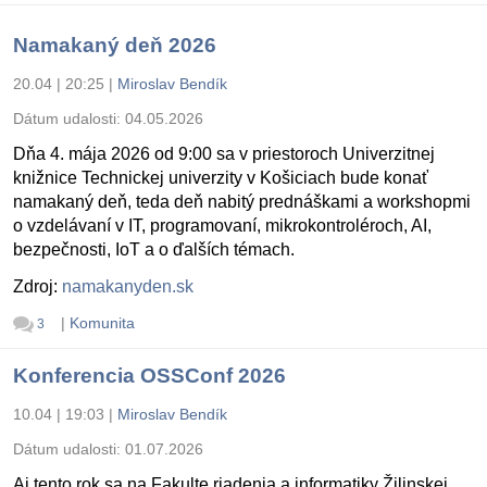
Namakaný deň 2026
20.04 | 20:25
|
Miroslav Bendík
Dátum udalosti:
04.05.2026
Dňa 4. mája 2026 od 9:00 sa v priestoroch Univerzitnej
knižnice Technickej univerzity v Košiciach bude konať
namakaný deň, teda deň nabitý prednáškami a workshopmi
o vzdelávaní v IT, programovaní, mikrokontroléroch, AI,
bezpečnosti, IoT a o ďalších témach.
Zdroj:
namakanyden.sk
|
Komunita
3
Konferencia OSSConf 2026
10.04 | 19:03
|
Miroslav Bendík
Dátum udalosti:
01.07.2026
Aj tento rok sa na Fakulte riadenia a informatiky Žilinskej