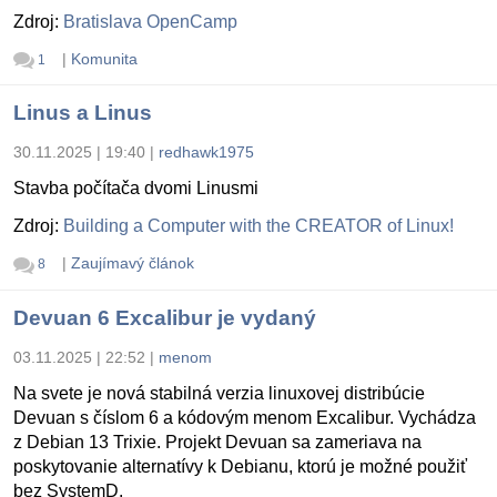
Zdroj:
Bratislava OpenCamp
|
Komunita
1
Linus a Linus
30.11.2025 | 19:40
|
redhawk1975
Stavba počítača dvomi Linusmi
Zdroj:
Building a Computer with the CREATOR of Linux!
|
Zaujímavý článok
8
Devuan 6 Excalibur je vydaný
03.11.2025 | 22:52
|
menom
Na svete je nová stabilná verzia linuxovej distribúcie
Devuan s číslom 6 a kódovým menom Excalibur. Vychádza
z Debian 13 Trixie. Projekt Devuan sa zameriava na
poskytovanie alternatívy k Debianu, ktorú je možné použiť
bez SystemD.