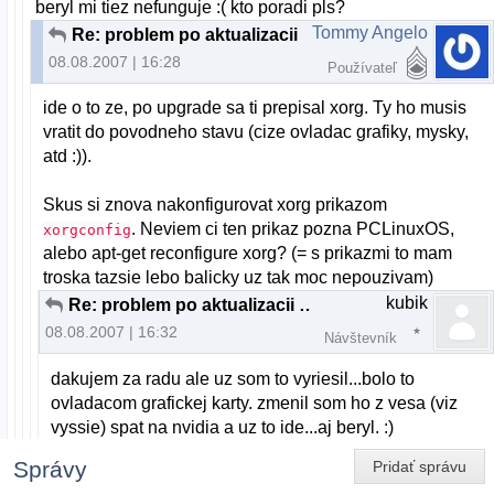
beryl mi tiez nefunguje :( kto poradi pls?
Tommy Angelo
Re: problem po aktualizacii pclinuxos
08.08.2007 | 16:28
Používateľ
ide o to ze, po upgrade sa ti prepisal xorg. Ty ho musis
vratit do povodneho stavu (cize ovladac grafiky, mysky,
atd :)).
Skus si znova nakonfigurovat xorg prikazom
. Neviem ci ten prikaz pozna PCLinuxOS,
xorgconfig
alebo apt-get reconfigure xorg? (= s prikazmi to mam
troska tazsie lebo balicky uz tak moc nepouzivam)
kubik
Re: problem po aktualizacii pclinuxos
08.08.2007 | 16:32
Návštevník
dakujem za radu ale uz som to vyriesil...bolo to
ovladacom grafickej karty. zmenil som ho z vesa (viz
vyssie) spat na nvidia a uz to ide...aj beryl. :)
Správy
Pridať správu