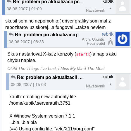
kubik
Re: problem po aktualizacii pclinuxos
08.08.2007 | 01:09
Návštevník
skusil som no nepomohlo:( driver grafiky som mal z
repozitarov uz skorej...a fungovali...takze neviem
rebrik
Re: problem po aktualizacii pclinuxos
Arch, Ubuntu
08.08.2007 | 08:33
Používateľ
Skus nastartovat X-ka z konzoly (
) a napis aku
startx
chybu napise.
Of All The Things I've Lost, I Miss My Mind The Most.
kubik
Re: problem po aktualizacii pclinuxos
08.08.2007 | 15:03
Návštevník
xauth: creating new authority file
/home/kubik/.serverauth.3751
X Window System version 7.1.1
...bla...bla bla
(==) Using config file: "/etc/X11/xorg.conf"