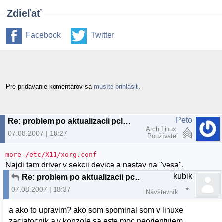
Zdieľať
Facebook
Twitter
Pre pridávanie komentárov sa
musíte prihlásiť
.
Peto
Re: problem po aktualizacii pclinuxos
Arch Linux
07.08.2007 | 18:27
Používateľ
more /etc/X11/xorg.conf
Najdi tam driver v sekcii device a nastav na "vesa".
kubik
Re: problem po aktualizacii pclinuxos
07.08.2007 | 18:37
Návštevník
a ako to upravim? ako som spominal som v linuxe
zaciatocnik a v konzole sa este moc neorientujem.