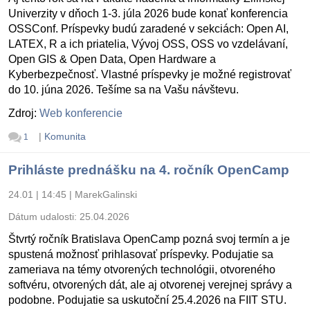
Univerzity v dňoch 1-3. júla 2026 bude konať konferencia
OSSConf. Príspevky budú zaradené v sekciách: Open AI,
LATEX, R a ich priatelia, Vývoj OSS, OSS vo vzdelávaní,
Open GIS & Open Data, Open Hardware a
Kyberbezpečnosť. Vlastné príspevky je možné registrovať
do 10. júna 2026. Tešíme sa na Vašu návštevu.
Zdroj:
Web konferencie
|
Komunita
1
Prihláste prednášku na 4. ročník OpenCamp
24.01 | 14:45
|
MarekGalinski
Dátum udalosti:
25.04.2026
Štvrtý ročník Bratislava OpenCamp pozná svoj termín a je
spustená možnosť prihlasovať príspevky. Podujatie sa
zameriava na témy otvorených technológii, otvoreného
softvéru, otvorených dát, ale aj otvorenej verejnej správy a
podobne. Podujatie sa uskutoční 25.4.2026 na FIIT STU.