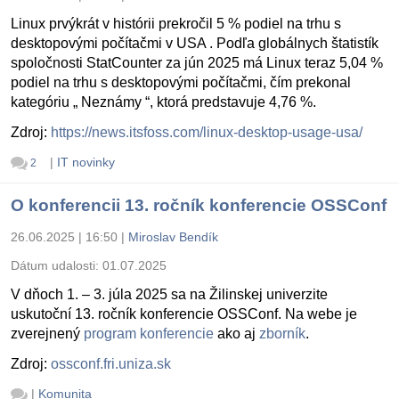
Linux prvýkrát v histórii prekročil 5 % podiel na trhu s
desktopovými počítačmi v USA . Podľa globálnych štatistík
spoločnosti StatCounter za jún 2025 má Linux teraz 5,04 %
podiel na trhu s desktopovými počítačmi, čím prekonal
kategóriu „ Neznámy “, ktorá predstavuje 4,76 %.
Zdroj:
https://news.itsfoss.com/linux-desktop-usage-usa/
|
IT novinky
2
O konferencii 13. ročník konferencie OSSConf
26.06.2025 | 16:50
|
Miroslav Bendík
Dátum udalosti:
01.07.2025
V dňoch 1. – 3. júla 2025 sa na Žilinskej univerzite
uskutoční 13. ročník konferencie OSSConf. Na webe je
zverejnený
program konferencie
ako aj
zborník
.
Zdroj:
ossconf.fri.uniza.sk
|
Komunita