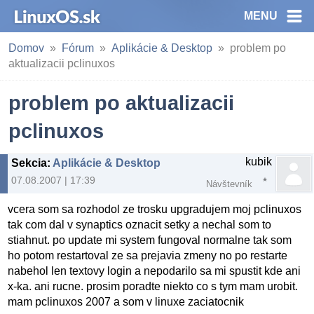
MENU
Domov
Fórum
Aplikácie & Desktop
problem po
aktualizacii pclinuxos
problem po aktualizacii
pclinuxos
kubik
Sekcia
:
Aplikácie & Desktop
07.08.2007 | 17:39
Návštevník
vcera som sa rozhodol ze trosku upgradujem moj pclinuxos
tak com dal v synaptics oznacit setky a nechal som to
stiahnut. po update mi system fungoval normalne tak som
ho potom restartoval ze sa prejavia zmeny no po restarte
nabehol len textovy login a nepodarilo sa mi spustit kde ani
x-ka. ani rucne. prosim poradte niekto co s tym mam urobit.
mam pclinuxos 2007 a som v linuxe zaciatocnik