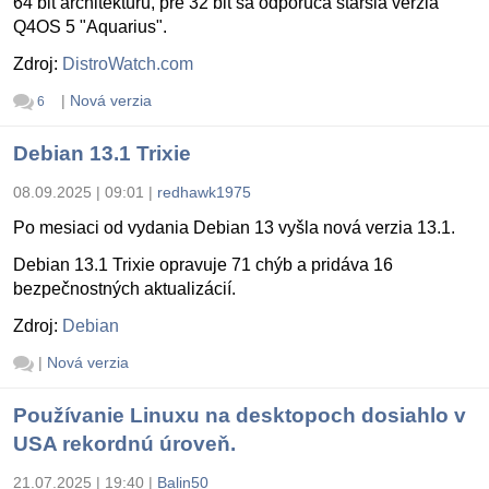
64 bit architektúru, pre 32 bit sa odporúča staršia verzia
Q4OS 5 "Aquarius".
Zdroj:
DistroWatch.com
|
Nová verzia
6
Debian 13.1 Trixie
08.09.2025 | 09:01
|
redhawk1975
Po mesiaci od vydania Debian 13 vyšla nová verzia 13.1.
Debian 13.1 Trixie opravuje 71 chýb a pridáva 16
bezpečnostných aktualizácií.
Zdroj:
Debian
|
Nová verzia
Používanie Linuxu na desktopoch dosiahlo v
USA rekordnú úroveň.
21.07.2025 | 19:40
|
Balin50