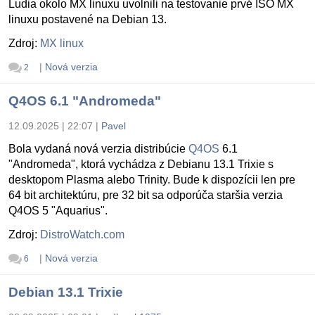
Ludia okolo MX linuxu uvolnili na testovanie prvé ISO MX
linuxu postavené na Debian 13.
Zdroj:
MX linux
|
Nová verzia
2
Q4OS 6.1 "Andromeda"
12.09.2025 | 22:07
|
Pavel
Bola vydaná nová verzia distribúcie
Q4OS
6.1
"Andromeda", ktorá vychádza z Debianu 13.1 Trixie s
desktopom Plasma alebo Trinity. Bude k dispozícii len pre
64 bit architektúru, pre 32 bit sa odporúča staršia verzia
Q4OS 5 "Aquarius".
Zdroj:
DistroWatch.com
|
Nová verzia
6
Debian 13.1 Trixie