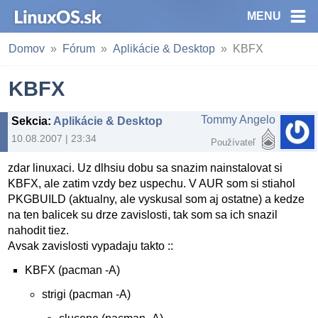
MENU
Domov
Fórum
Aplikácie & Desktop
KBFX
KBFX
Tommy Angelo
Sekcia
:
Aplikácie & Desktop
10.08.2007 | 23:34
Používateľ
zdar linuxaci. Uz dlhsiu dobu sa snazim nainstalovat si
KBFX, ale zatim vzdy bez uspechu. V AUR som si stiahol
PKGBUILD (aktualny, ale vyskusal som aj ostatne) a kedze
na ten balicek su drze zavislosti, tak som sa ich snazil
nahodit tiez.
Avsak zavislosti vypadaju takto ::
KBFX (pacman -A)
strigi (pacman -A)