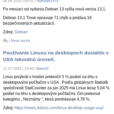
08.09.2025 | 09:01
|
redhawk1975
Po mesiaci od vydania Debian 13 vyšla nová verzia 13.1.
Debian 13.1 Trixie opravuje 71 chýb a pridáva 16
bezpečnostných aktualizácií.
Zdroj:
Debian
|
Nová verzia
Používanie Linuxu na desktopoch dosiahlo v
USA rekordnú úroveň.
21.07.2025 | 19:40
|
Balin50
Linux prvýkrát v histórii prekročil 5 % podiel na trhu s
desktopovými počítačmi v USA . Podľa globálnych štatistík
spoločnosti StatCounter za jún 2025 má Linux teraz 5,04 %
podiel na trhu s desktopovými počítačmi, čím prekonal
kategóriu „ Neznámy “, ktorá predstavuje 4,76 %.
Zdroj:
https://news.itsfoss.com/linux-desktop-usage-usa/