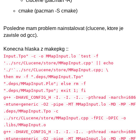
clucene (pacman -A)
cmake (pacman -S cmake)
Posledne mam problem nainstalovat (clucene, ktore je
zavisle od gcc).
Konecna hlaska z makepkg ::
Input.Tpo" -c -o MMapInput.lo `test -f
'../src/CLucene/store/MMapInput.cpp' || echo
'./'`../src/CLucene/store/MMapInput.cpp; \
then mv -f ".deps/MMapInput.Tpo"
".deps/MMapInput.Plo"; else rm -f
".deps/MMapInput.Tpo"; exit 1; fi
g++ -DHAVE_CONFIG_H -I. -I. -I.. -pthread -march=i686
-mtune=generic -O2 -pipe -MT MMapInput.lo -MD -MP -MF
.deps/MMapInput.Tpo -c
../src/CLucene/store/MMapInput.cpp -fPIC -DPIC -o
.libs/MMapInput.o
g++ -DHAVE_CONFIG_H -I. -I. -I.. -pthread -march=i686
-mtune=generic -O2 -pipe -MT MMapInput.lo -MD -MP -MF