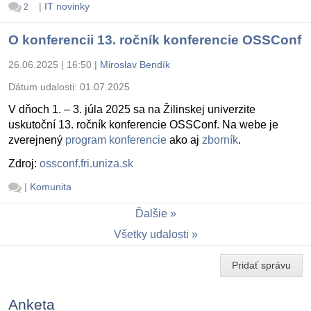
|
IT novinky
2
O konferencii 13. ročník konferencie OSSConf
26.06.2025 | 16:50
|
Miroslav Bendík
Dátum udalosti:
01.07.2025
V dňoch 1. – 3. júla 2025 sa na Žilinskej univerzite
uskutoční 13. ročník konferencie OSSConf. Na webe je
zverejnený
program konferencie
ako aj
zborník
.
Zdroj:
ossconf.fri.uniza.sk
|
Komunita
Ďalšie
Všetky udalosti
Pridať správu
Anketa