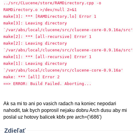
../src/CLucene/store/RAMDirectory.cpp -o
RAMDirectory.o >/dev/null 2>&1
make[3]: *** [RAMDirectory.lo] Error 1
make[3]: Leaving directory
`/var/abs/local/clucene/src/clucene-core-0.9.16a/src'
make[2]: *** [all-recursive] Error 1
make[2]: Leaving directory
`/var/abs/local/clucene/src/clucene-core-0.9.16a/src'
make[1]: *** [all-recursive] Error 1
make[1]: Leaving directory
`/var/abs/local/clucene/src/clucene-core-0.9.16a'
make: *** [all] Error 2
==> ERROR: Build Failed. Aborting...
Ak sa mi to ani po vasich radach na koniec nepodari
nahodit, tak bych poprosil nejaku dobru Arch dusu aby mi
poslal uz hotovy balicek kbfx pre arch=('i686')
Zdieľať