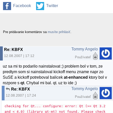
Facebook
Twitter
Pre pridávanie komentárov sa
musíte prihlásiť
.
Tommy Angelo
Re: KBFX
12.08.2007 | 17:12
Používateľ
uz sa mi to podarilo nainstalovat ;) problem bol v tom, ze
predtym som si nainstaloval kickoff menu zname napr zo
SuSE a kickoff potreboval balicek
at-enhanced
ktory bol v
rozpore s
qt
. Chybal mi bal. qt. uz to ide ;)
Tommy Angelo
Re: KBFX
12.08.2007 | 17:24
Používateľ
checking for Qt... configure: error: Qt (>= Qt 3.2
and < 4.0) (library qt-mt) not found. Please check