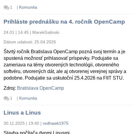
|
Komunita
1
Prihláste prednášku na 4. ročník OpenCamp
24.01 | 14:45
|
MarekGalinski
Dátum udalosti:
25.04.2026
Štvrtý ročník Bratislava OpenCamp pozná svoj termín a je
spustená možnosť prihlasovať príspevky. Podujatie sa
zameriava na témy otvorených technológii, otvoreného
softvéru, otvorených dát, ale aj otvorenej verejnej správy a
podobne. Podujatie sa uskutoční 25.4.2026 na FIIT STU.
Zdroj:
Bratislava OpenCamp
|
Komunita
1
Linus a Linus
30.11.2025 | 19:40
|
redhawk1975
Stavba počítača dvomi Linusmi