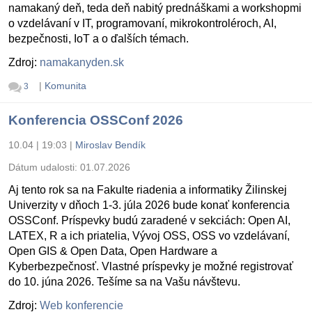
namakaný deň, teda deň nabitý prednáškami a workshopmi
o vzdelávaní v IT, programovaní, mikrokontroléroch, AI,
bezpečnosti, IoT a o ďalších témach.
Zdroj:
namakanyden.sk
|
Komunita
3
Konferencia OSSConf 2026
10.04 | 19:03
|
Miroslav Bendík
Dátum udalosti:
01.07.2026
Aj tento rok sa na Fakulte riadenia a informatiky Žilinskej
Univerzity v dňoch 1-3. júla 2026 bude konať konferencia
OSSConf. Príspevky budú zaradené v sekciách: Open AI,
LATEX, R a ich priatelia, Vývoj OSS, OSS vo vzdelávaní,
Open GIS & Open Data, Open Hardware a
Kyberbezpečnosť. Vlastné príspevky je možné registrovať
do 10. júna 2026. Tešíme sa na Vašu návštevu.
Zdroj:
Web konferencie