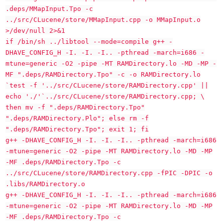
.deps/MMapInput.Tpo -c
../src/CLucene/store/MMapInput.cpp -o MMapInput.o
>/dev/null 2>&1
if /bin/sh ../libtool --mode=compile g++ -
DHAVE_CONFIG_H -I. -I. -I.. -pthread -march=i686 -
mtune=generic -O2 -pipe -MT RAMDirectory.lo -MD -MP -
MF ".deps/RAMDirectory.Tpo" -c -o RAMDirectory.lo
`test -f '../src/CLucene/store/RAMDirectory.cpp' ||
echo './'`../src/CLucene/store/RAMDirectory.cpp; \
then mv -f ".deps/RAMDirectory.Tpo"
".deps/RAMDirectory.Plo"; else rm -f
".deps/RAMDirectory.Tpo"; exit 1; fi
g++ -DHAVE_CONFIG_H -I. -I. -I.. -pthread -march=i686
-mtune=generic -O2 -pipe -MT RAMDirectory.lo -MD -MP
-MF .deps/RAMDirectory.Tpo -c
../src/CLucene/store/RAMDirectory.cpp -fPIC -DPIC -o
.libs/RAMDirectory.o
g++ -DHAVE_CONFIG_H -I. -I. -I.. -pthread -march=i686
-mtune=generic -O2 -pipe -MT RAMDirectory.lo -MD -MP
-MF .deps/RAMDirectory.Tpo -c