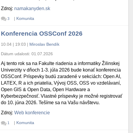
Zdroj:
namakanyden.sk
|
Komunita
3
Konferencia OSSConf 2026
10.04 | 19:03
|
Miroslav Bendík
Dátum udalosti:
01.07.2026
Aj tento rok sa na Fakulte riadenia a informatiky Žilinskej
Univerzity v dňoch 1-3. júla 2026 bude konať konferencia
OSSConf. Príspevky budú zaradené v sekciách: Open AI,
LATEX, R a ich priatelia, Vývoj OSS, OSS vo vzdelávaní,
Open GIS & Open Data, Open Hardware a
Kyberbezpečnosť. Vlastné príspevky je možné registrovať
do 10. júna 2026. Tešíme sa na Vašu návštevu.
Zdroj:
Web konferencie
|
Komunita
1