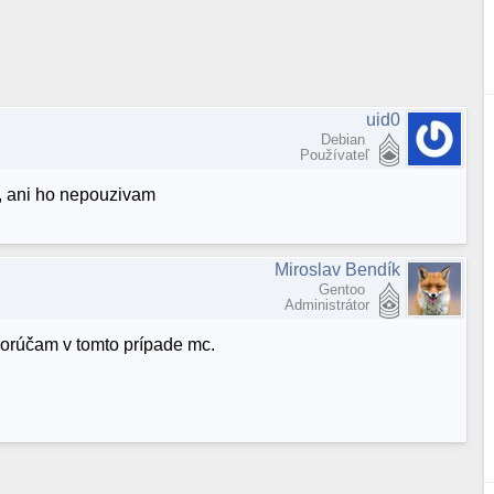
uid0
Debian
Používateľ
t, ani ho nepouzivam
Miroslav Bendík
Gentoo
Administrátor
orúčam v tomto prípade mc.