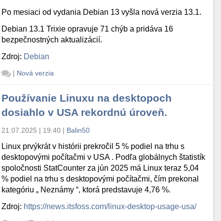
Po mesiaci od vydania Debian 13 vyšla nová verzia 13.1.
Debian 13.1 Trixie opravuje 71 chýb a pridáva 16
bezpečnostných aktualizácií.
Zdroj:
Debian
|
Nová verzia
Používanie Linuxu na desktopoch
dosiahlo v USA rekordnú úroveň.
21.07.2025 | 19:40
|
Balin50
Linux prvýkrát v histórii prekročil 5 % podiel na trhu s
desktopovými počítačmi v USA . Podľa globálnych štatistík
spoločnosti StatCounter za jún 2025 má Linux teraz 5,04
% podiel na trhu s desktopovými počítačmi, čím prekonal
kategóriu „ Neznámy “, ktorá predstavuje 4,76 %.
Zdroj:
https://news.itsfoss.com/linux-desktop-usage-usa/