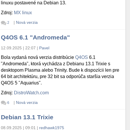
linuxu postavené na Debian 13.
Zdroj:
MX linux
|
Nová verzia
2
Q4OS 6.1 "Andromeda"
12.09.2025 | 22:07
|
Pavel
Bola vydaná nová verzia distribúcie
Q4OS
6.1
"Andromeda", ktorá vychádza z Debianu 13.1 Trixie s
desktopom Plasma alebo Trinity. Bude k dispozícii len pre
64 bit architektúru, pre 32 bit sa odporúča staršia verzia
Q4OS 5 "Aquarius".
Zdroj:
DistroWatch.com
|
Nová verzia
6
Debian 13.1 Trixie
08.09.2025 | 09:01
|
redhawk1975