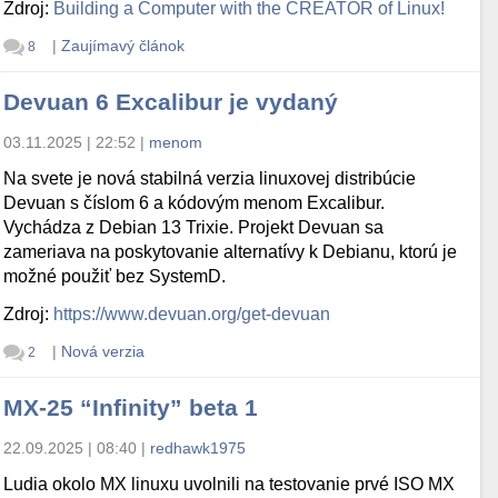
Zdroj:
Building a Computer with the CREATOR of Linux!
|
Zaujímavý článok
8
Devuan 6 Excalibur je vydaný
03.11.2025 | 22:52
|
menom
Na svete je nová stabilná verzia linuxovej distribúcie
Devuan s číslom 6 a kódovým menom Excalibur.
Vychádza z Debian 13 Trixie. Projekt Devuan sa
zameriava na poskytovanie alternatívy k Debianu, ktorú je
možné použiť bez SystemD.
Zdroj:
https://www.devuan.org/get-devuan
|
Nová verzia
2
MX-25 “Infinity” beta 1
22.09.2025 | 08:40
|
redhawk1975
Ludia okolo MX linuxu uvolnili na testovanie prvé ISO MX