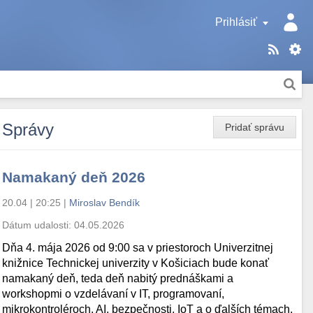
Prihlásiť
Správy
Pridať správu
Namakaný deň 2026
20.04 | 20:25
|
Miroslav Bendík
Dátum udalosti:
04.05.2026
Dňa 4. mája 2026 od 9:00 sa v priestoroch Univerzitnej
knižnice Technickej univerzity v Košiciach bude konať
namakaný deň, teda deň nabitý prednáškami a
workshopmi o vzdelávaní v IT, programovaní,
mikrokontroléroch, AI, bezpečnosti, IoT a o ďalších témach.