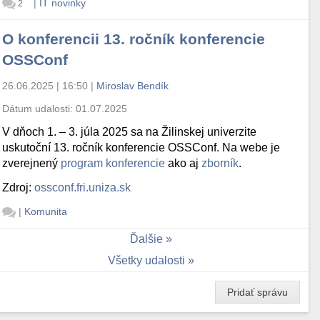
|
IT novinky
2
O konferencii 13. ročník konferencie
OSSConf
26.06.2025 | 16:50
|
Miroslav Bendík
Dátum udalosti:
01.07.2025
V dňoch 1. – 3. júla 2025 sa na Žilinskej univerzite
uskutoční 13. ročník konferencie OSSConf. Na webe je
zverejnený
program konferencie
ako aj
zborník
.
Zdroj:
ossconf.fri.uniza.sk
|
Komunita
Ďalšie
Všetky udalosti
Pridať správu