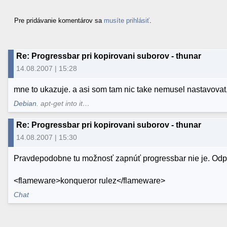
Pre pridávanie komentárov sa
musíte prihlásiť
.
Re: Progressbar pri kopirovani suborov - thunar
14.08.2007 | 15:28
mne to ukazuje. a asi som tam nic take nemusel nastavova
Debian
. apt-get into it…
Re: Progressbar pri kopirovani suborov - thunar
14.08.2007 | 15:30
Pravdepodobne tu možnosť zapnúť progressbar nie je. Odp
<flameware>konqueror rulez</flameware>
Chat