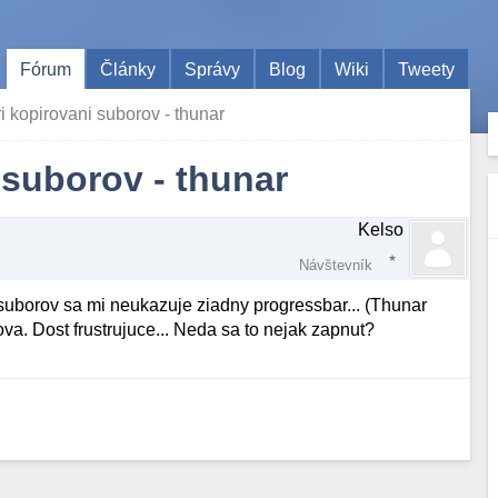
Fórum
Články
Správy
Blog
Wiki
Tweety
i kopirovani suborov - thunar
 suborov - thunar
Kelso
Návštevník
suborov sa mi neukazuje ziadny progressbar... (Thunar
a. Dost frustrujuce... Neda sa to nejak zapnut?