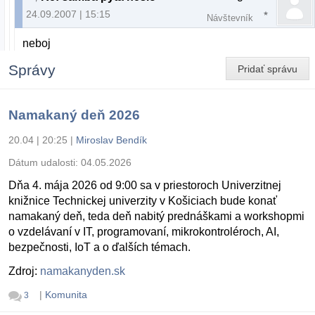
24.09.2007 | 15:15
Návštevník
neboj
Správy
Pridať správu
Namakaný deň 2026
20.04 | 20:25
|
Miroslav Bendík
Dátum udalosti:
04.05.2026
Dňa 4. mája 2026 od 9:00 sa v priestoroch Univerzitnej
knižnice Technickej univerzity v Košiciach bude konať
namakaný deň, teda deň nabitý prednáškami a workshopmi
o vzdelávaní v IT, programovaní, mikrokontroléroch, AI,
bezpečnosti, IoT a o ďalších témach.
Zdroj:
namakanyden.sk
|
Komunita
3