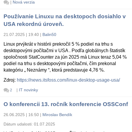
|
Nová verzia
Používanie Linuxu na desktopoch dosiahlo v
USA rekordnú úroveň.
21.07.2025 | 19:40
|
Balin50
Linux prvýkrát v histórii prekročil 5 % podiel na trhu s
desktopovými počítačmi v USA . Podľa globálnych štatistík
spoločnosti StatCounter za jún 2025 má Linux teraz 5,04 %
podiel na trhu s desktopovými počítačmi, čím prekonal
kategóriu „ Neznámy “, ktorá predstavuje 4,76 %.
Zdroj:
https://news.itsfoss.com/linux-desktop-usage-usa/
|
IT novinky
2
O konferencii 13. ročník konferencie OSSConf
26.06.2025 | 16:50
|
Miroslav Bendík
Dátum udalosti:
01.07.2025