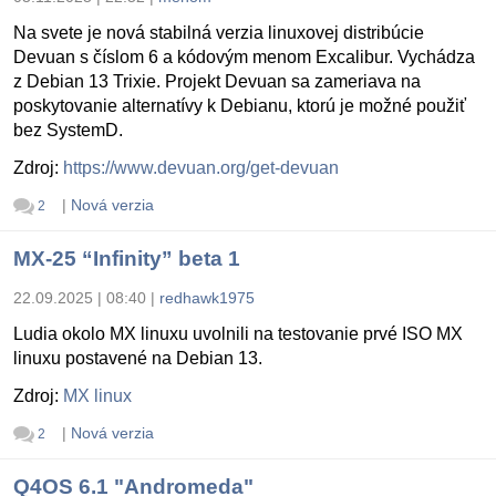
Na svete je nová stabilná verzia linuxovej distribúcie
Devuan s číslom 6 a kódovým menom Excalibur. Vychádza
z Debian 13 Trixie. Projekt Devuan sa zameriava na
poskytovanie alternatívy k Debianu, ktorú je možné použiť
bez SystemD.
Zdroj:
https://www.devuan.org/get-devuan
|
Nová verzia
2
MX-25 “Infinity” beta 1
22.09.2025 | 08:40
|
redhawk1975
Ludia okolo MX linuxu uvolnili na testovanie prvé ISO MX
linuxu postavené na Debian 13.
Zdroj:
MX linux
|
Nová verzia
2
Q4OS 6.1 "Andromeda"