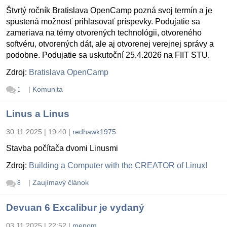
Štvrtý ročník Bratislava OpenCamp pozná svoj termín a je
spustená možnosť prihlasovať príspevky. Podujatie sa
zameriava na témy otvorených technológii, otvoreného
softvéru, otvorených dát, ale aj otvorenej verejnej správy a
podobne. Podujatie sa uskutoční 25.4.2026 na FIIT STU.
Zdroj:
Bratislava OpenCamp
|
Komunita
1
Linus a Linus
30.11.2025 | 19:40
|
redhawk1975
Stavba počítača dvomi Linusmi
Zdroj:
Building a Computer with the CREATOR of Linux!
|
Zaujímavý článok
8
Devuan 6 Excalibur je vydaný
03.11.2025 | 22:52
|
menom