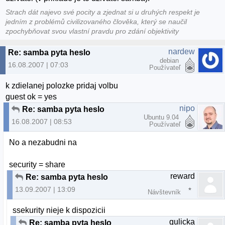
Strach dát najevo své pocity a zjednat si u druhých respekt je
jedním z problémů civilizovaného člověka, který se naučil
zpochybňovat svou vlastní pravdu pro zdání objektivity
nardew
Re: samba pyta heslo
debian
16.08.2007 | 07:03
Používateľ
k zdielanej polozke pridaj volbu
guest ok = yes
nipo
Re: samba pyta heslo
Ubuntu 9.04
16.08.2007 | 08:53
Používateľ
No a nezabudni na
security = share
reward
Re: samba pyta heslo
13.09.2007 | 13:09
Návštevník
ssekurity nieje k dispozicii
gulicka
Re: samba pyta heslo