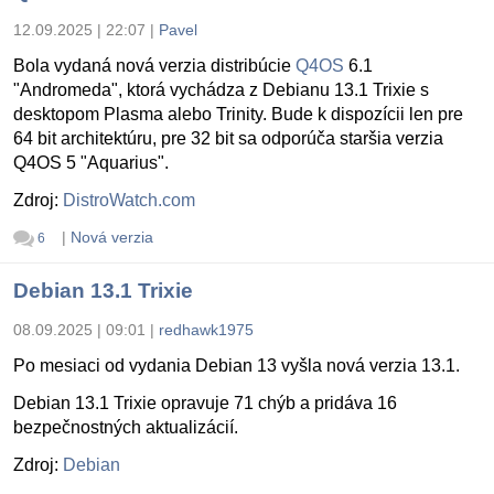
12.09.2025 | 22:07
|
Pavel
Bola vydaná nová verzia distribúcie
Q4OS
6.1
"Andromeda", ktorá vychádza z Debianu 13.1 Trixie s
desktopom Plasma alebo Trinity. Bude k dispozícii len pre
64 bit architektúru, pre 32 bit sa odporúča staršia verzia
Q4OS 5 "Aquarius".
Zdroj:
DistroWatch.com
|
Nová verzia
6
Debian 13.1 Trixie
08.09.2025 | 09:01
|
redhawk1975
Po mesiaci od vydania Debian 13 vyšla nová verzia 13.1.
Debian 13.1 Trixie opravuje 71 chýb a pridáva 16
bezpečnostných aktualizácií.
Zdroj:
Debian