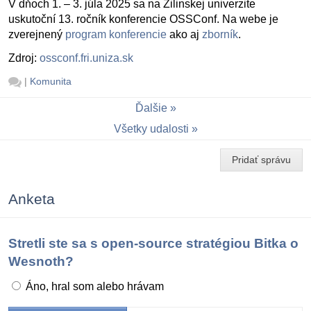
V dňoch 1. – 3. júla 2025 sa na Žilinskej univerzite
uskutoční 13. ročník konferencie OSSConf. Na webe je
zverejnený
program konferencie
ako aj
zborník
.
Zdroj:
ossconf.fri.uniza.sk
|
Komunita
Ďalšie
Všetky udalosti
Pridať správu
Anketa
Stretli ste sa s open-source stratégiou Bitka o
Wesnoth?
Áno, hral som alebo hrávam