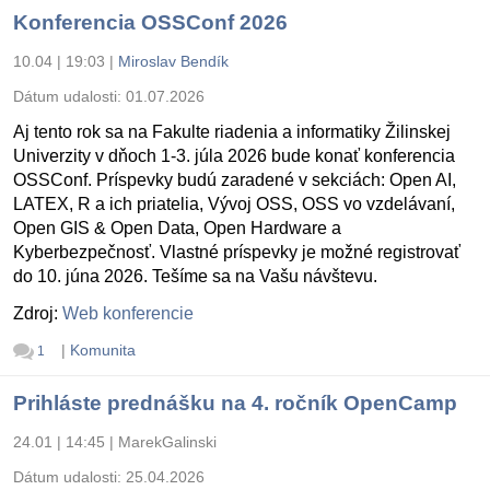
Konferencia OSSConf 2026
10.04 | 19:03
|
Miroslav Bendík
Dátum udalosti:
01.07.2026
Aj tento rok sa na Fakulte riadenia a informatiky Žilinskej
Univerzity v dňoch 1-3. júla 2026 bude konať konferencia
OSSConf. Príspevky budú zaradené v sekciách: Open AI,
LATEX, R a ich priatelia, Vývoj OSS, OSS vo vzdelávaní,
Open GIS & Open Data, Open Hardware a
Kyberbezpečnosť. Vlastné príspevky je možné registrovať
do 10. júna 2026. Tešíme sa na Vašu návštevu.
Zdroj:
Web konferencie
|
Komunita
1
Prihláste prednášku na 4. ročník OpenCamp
24.01 | 14:45
|
MarekGalinski
Dátum udalosti:
25.04.2026