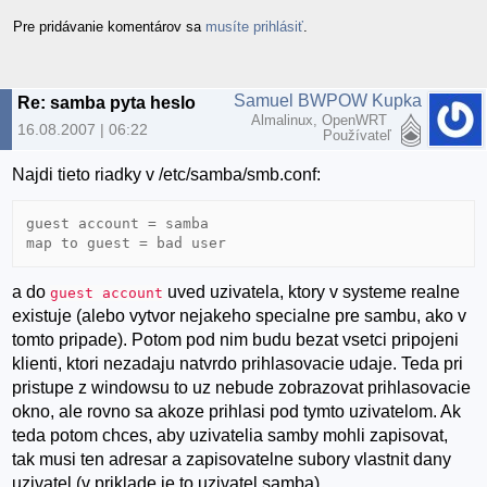
Pre pridávanie komentárov sa
musíte prihlásiť
.
Samuel BWPOW Kupka
Re: samba pyta heslo
Almalinux, OpenWRT
16.08.2007 | 06:22
Používateľ
Najdi tieto riadky v /etc/samba/smb.conf:
guest account = samba

a do
uved uzivatela, ktory v systeme realne
guest account
existuje (alebo vytvor nejakeho specialne pre sambu, ako v
tomto pripade). Potom pod nim budu bezat vsetci pripojeni
klienti, ktori nezadaju natvrdo prihlasovacie udaje. Teda pri
pristupe z windowsu to uz nebude zobrazovat prihlasovacie
okno, ale rovno sa akoze prihlasi pod tymto uzivatelom. Ak
teda potom chces, aby uzivatelia samby mohli zapisovat,
tak musi ten adresar a zapisovatelne subory vlastnit dany
uzivatel (v priklade je to uzivatel samba).