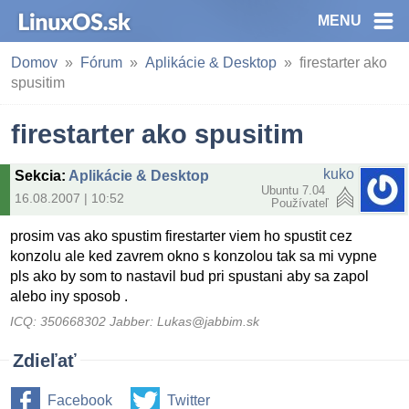
MENU
Domov
Fórum
Aplikácie & Desktop
firestarter ako
spusitim
firestarter ako spusitim
kuko
Sekcia
:
Aplikácie & Desktop
Ubuntu 7.04
16.08.2007 | 10:52
Používateľ
prosim vas ako spustim firestarter viem ho spustit cez
konzolu ale ked zavrem okno s konzolou tak sa mi vypne
pls ako by som to nastavil bud pri spustani aby sa zapol
alebo iny sposob .
ICQ: 350668302 Jabber: Lukas@jabbim.sk
Zdieľať
Facebook
Twitter