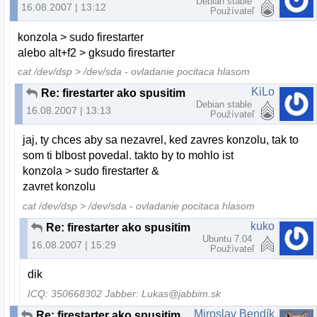
Debian stable
16.08.2007 | 13:12
Používateľ
konzola > sudo firestarter
alebo alt+f2 > gksudo firestarter
cat /dev/dsp > /dev/sda - ovladanie pocitaca hlasom
KiLo
Re: firestarter ako spusitim
Debian stable
16.08.2007 | 13:13
Používateľ
jaj, ty chces aby sa nezavrel, ked zavres konzolu, tak to
som ti blbost povedal. takto by to mohlo ist
konzola > sudo firestarter &
zavret konzolu
cat /dev/dsp > /dev/sda - ovladanie pocitaca hlasom
kuko
Re: firestarter ako spusitim
Ubuntu 7.04
16.08.2007 | 15:29
Používateľ
dik
ICQ: 350668302 Jabber: Lukas@jabbim.sk
Miroslav Bendík
Re: firestarter ako spusitim