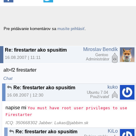
Pre pridávanie komentárov sa
musíte prihlásiť
.
Miroslav Bendík
Re: firestarter ako spusitim
Gentoo
16.08.2007 | 11:11
Administrátor
alt+f2 firestarter
Chat
kuko
Re: firestarter ako spusitim
Ubuntu 7.04
16.08.2007 | 12:30
Používateľ
napise mi
You must have root user privileges to use
Firestarter
ICQ: 350668302 Jabber: Lukas@jabbim.sk
KiLo
Re: firestarter ako spusitim