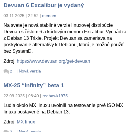
Devuan 6 Excalibur je vydaný
03.11.2025 | 22:52
|
menom
Na svete je nová stabilná verzia linuxovej distribúcie
Devuan s číslom 6 a kódovým menom Excalibur. Vychádza
z Debian 13 Trixie. Projekt Devuan sa zameriava na
poskytovanie alternatívy k Debianu, ktorú je možné použiť
bez SystemD.
Zdroj:
https://www.devuan.org/get-devuan
|
Nová verzia
2
MX-25 “Infinity” beta 1
22.09.2025 | 08:40
|
redhawk1975
Ludia okolo MX linuxu uvolnili na testovanie prvé ISO MX
linuxu postavené na Debian 13.
Zdroj:
MX linux
|
Nová verzia
2