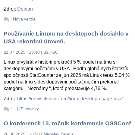
Zdroj:
Debian
|
Nová verzia
Používanie Linuxu na desktopoch dosiahlo v
USA rekordnú úroveň.
21.07.2025 | 19:40
|
Balin50
Linux prvýkrát v histórii prekročil 5 % podiel na trhu s
desktopovými počítačmi v USA . Podľa globálnych štatistík
spoločnosti StatCounter za jún 2025 má Linux teraz 5,04 %
podiel na trhu s desktopovými počítačmi, čím prekonal
kategóriu „ Neznámy “, ktorá predstavuje 4,76 %.
Zdroj:
https://news.itsfoss.com/linux-desktop-usage-usa/
|
IT novinky
2
O konferencii 13. ročník konferencie OSSConf
26.06.2025 | 16:50
|
Miroslav Bendík