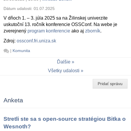
Dátum udalosti:
01.07.2025
V dňoch 1. – 3. júla 2025 sa na Žilinskej univerzite
uskutoční 13. ročník konferencie OSSConf. Na webe je
zverejnený
program konferencie
ako aj
zborník
.
Zdroj:
ossconf.fri.uniza.sk
|
Komunita
Ďalšie
Všetky udalosti
Pridať správu
Anketa
Stretli ste sa s open-source stratégiou Bitka o
Wesnoth?