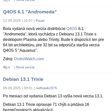
Q4OS 6.1 "Andromeda"
12.09.2025 | 22:07
|
Pavel
Bola vydaná nová verzia distribúcie
Q4OS
6.1
"Andromeda", ktorá vychádza z Debianu 13.1 Trixie s
desktopom Plasma alebo Trinity. Bude k dispozícii len pre
64 bit architektúru, pre 32 bit sa odporúča staršia verzia
Q4OS 5 "Aquarius".
Zdroj:
DistroWatch.com
|
Nová verzia
6
Debian 13.1 Trixie
08.09.2025 | 09:01
|
redhawk1975
Po mesiaci od vydania Debian 13 vyšla nová verzia 13.1.
Debian 13.1 Trixie opravuje 71 chýb a pridáva 16
bezpečnostných aktualizácií.