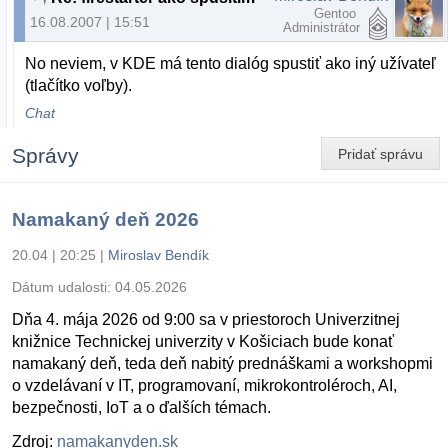
Gentoo
16.08.2007 | 15:51
Administrátor
No neviem, v KDE má tento dialóg spustiť ako iný užívateľ
(tlačítko voľby).
Chat
Správy
Pridať správu
Namakaný deň 2026
20.04 | 20:25
|
Miroslav Bendík
Dátum udalosti:
04.05.2026
Dňa 4. mája 2026 od 9:00 sa v priestoroch Univerzitnej
knižnice Technickej univerzity v Košiciach bude konať
namakaný deň, teda deň nabitý prednáškami a workshopmi
o vzdelávaní v IT, programovaní, mikrokontroléroch, AI,
bezpečnosti, IoT a o ďalších témach.
Zdroj:
namakanyden.sk