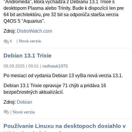
"Andromeda", ktorá vychádza z Debianu 13.1 Trixie s
desktopom Plasma alebo Trinity. Bude k dispozícii len pre
64 bit architektúru, pre 32 bit sa odporúča staršia verzia
Q4OS 5 "Aquarius".
Zdroj:
DistroWatch.com
|
Nová verzia
6
Debian 13.1 Trixie
08.09.2025 | 09:01
|
redhawk1975
Po mesiaci od vydania Debian 13 vyšla nová verzia 13.1.
Debian 13.1 Trixie opravuje 71 chýb a pridáva 16
bezpečnostných aktualizácií.
Zdroj:
Debian
|
Nová verzia
Používanie Linuxu na desktopoch dosiahlo v