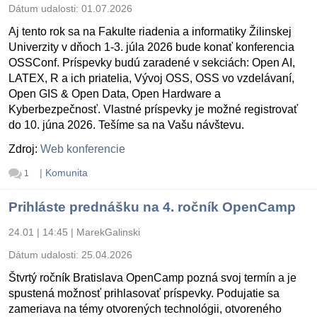
Dátum udalosti:
01.07.2026
Aj tento rok sa na Fakulte riadenia a informatiky Žilinskej
Univerzity v dňoch 1-3. júla 2026 bude konať konferencia
OSSConf. Príspevky budú zaradené v sekciách: Open AI,
LATEX, R a ich priatelia, Vývoj OSS, OSS vo vzdelávaní,
Open GIS & Open Data, Open Hardware a
Kyberbezpečnosť. Vlastné príspevky je možné registrovať
do 10. júna 2026. Tešíme sa na Vašu návštevu.
Zdroj:
Web konferencie
|
Komunita
1
Prihláste prednášku na 4. ročník OpenCamp
24.01 | 14:45
|
MarekGalinski
Dátum udalosti:
25.04.2026
Štvrtý ročník Bratislava OpenCamp pozná svoj termín a je
spustená možnosť prihlasovať príspevky. Podujatie sa
zameriava na témy otvorených technológii, otvoreného