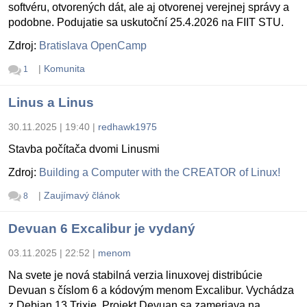
softvéru, otvorených dát, ale aj otvorenej verejnej správy a
podobne. Podujatie sa uskutoční 25.4.2026 na FIIT STU.
Zdroj:
Bratislava OpenCamp
|
Komunita
1
Linus a Linus
30.11.2025 | 19:40
|
redhawk1975
Stavba počítača dvomi Linusmi
Zdroj:
Building a Computer with the CREATOR of Linux!
|
Zaujímavý článok
8
Devuan 6 Excalibur je vydaný
03.11.2025 | 22:52
|
menom
Na svete je nová stabilná verzia linuxovej distribúcie
Devuan s číslom 6 a kódovým menom Excalibur. Vychádza
z Debian 13 Trixie. Projekt Devuan sa zameriava na