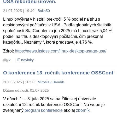
USA rekordnú úroveň.
21.07.2025 | 19:40
|
Balin50
Linux prvýkrát v histórii prekročil 5 % podiel na trhu s
desktopovými počítačmi v USA . Podľa globálnych štatistík
spoločnosti StatCounter za jún 2025 má Linux teraz 5,04 %
podiel na trhu s desktopovými počítačmi, čím prekonal
kategóriu „ Neznámy “, ktorá predstavuje 4,76 %.
Zdroj:
https://news.itsfoss.com/linux-desktop-usage-usa/
|
IT novinky
2
O konferencii 13. ročník konferencie OSSConf
26.06.2025 | 16:50
|
Miroslav Bendík
Dátum udalosti:
01.07.2025
V dňoch 1. – 3. júla 2025 sa na Žilinskej univerzite
uskutoční 13. ročník konferencie OSSConf. Na webe je
zverejnený
program konferencie
ako aj
zborník
.