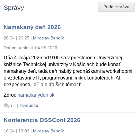
Správy
Pridať správu
Namakaný deň 2026
20.04 | 20:25
|
Miroslav Bendík
Dátum udalosti:
04.05.2026
Dňa 4. mája 2026 od 9:00 sa v priestoroch Univerzitnej
knižnice Technickej univerzity v Košiciach bude konať
namakaný deň, teda deň nabitý prednáškami a workshopmi
o vzdelávaní v IT, programovaní, mikrokontroléroch, AI,
bezpečnosti, IoT a o ďalších témach.
Zdroj:
namakanyden.sk
|
Komunita
3
Konferencia OSSConf 2026
10.04 | 19:03
|
Miroslav Bendík