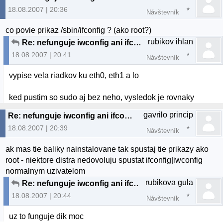
18.08.2007 | 20:36
Návštevník
co povie prikaz /sbin/ifconfig ? (ako root?)
rubikov ihlan
Re: nefunguje iwconfig ani ifconfig
18.08.2007 | 20:41
Návštevník
vypise vela riadkov ku eth0, eth1 a lo
ked pustim so sudo aj bez neho, vysledok je rovnaky
gavrilo princip
Re: nefunguje iwconfig ani ifconfig
18.08.2007 | 20:39
Návštevník
ak mas tie baliky nainstalovane tak spustaj tie prikazy ako
root - niektore distra nedovoluju spustat ifconfig|iwconfig
normalnym uzivatelom
rubikova gula
Re: nefunguje iwconfig ani ifconfig
18.08.2007 | 20:44
Návštevník
uz to funguje dik moc