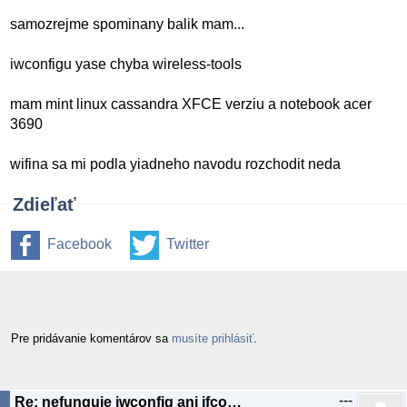
samozrejme spominany balik mam...
iwconfigu yase chyba wireless-tools
mam mint linux cassandra XFCE verziu a notebook acer
3690
wifina sa mi podla yiadneho navodu rozchodit neda
Zdieľať
Facebook
Twitter
Pre pridávanie komentárov sa
musíte prihlásiť
.
---
Re: nefunguje iwconfig ani ifconfig