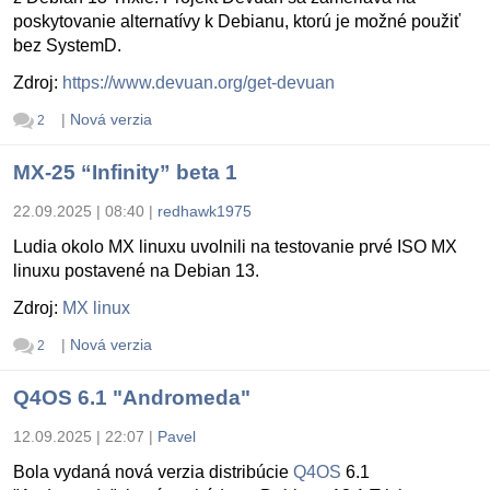
poskytovanie alternatívy k Debianu, ktorú je možné použiť
bez SystemD.
Zdroj:
https://www.devuan.org/get-devuan
|
Nová verzia
2
MX-25 “Infinity” beta 1
22.09.2025 | 08:40
|
redhawk1975
Ludia okolo MX linuxu uvolnili na testovanie prvé ISO MX
linuxu postavené na Debian 13.
Zdroj:
MX linux
|
Nová verzia
2
Q4OS 6.1 "Andromeda"
12.09.2025 | 22:07
|
Pavel
Bola vydaná nová verzia distribúcie
Q4OS
6.1