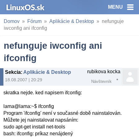
MENU
Domov
Fórum
Aplikácie & Desktop
nefunguje
iwconfig ani ifconfig
nefunguje iwconfig ani
ifconfig
rubikova kocka
Sekcia
:
Aplikácie & Desktop
18.08.2007 | 20:29
Návštevník
skratka nejde. ked napisem ifconfig:
lama@lama:~$ ifconfig
Program 'ifconfig' není v současné době nainstalován.
Můžete jej nainstalovat napsáním:
sudo apt-get install net-tools
bash: ifconfig: príkaz nenájdený