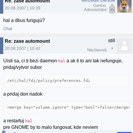
Miroslav Bendík
Re: zase automount
Gentoo
20.08.2007 | 10:39
Administrátor
hal a dbus fungujú?
Chat
still
Re: zase automount
20.08.2007 | 10:42
Návštevník
Uisti sa, ci ti bezi daemon
a ak ti to ani tak nefunguje,
hal
pridaj/vytvor subor
/etc/hal/fdi/policy/preferences.fdi
a pridaj don riadok
<merge key="volume.ignore" type="bool">false</merge>
a restartuj
hal
pre GNOME by to malo fungovat, kde neviem