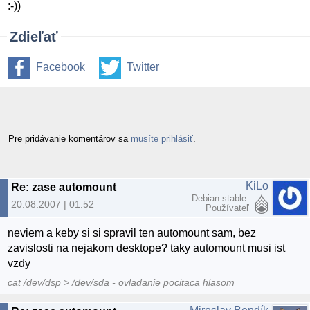
:-))
Zdieľať
Facebook
Twitter
Pre pridávanie komentárov sa
musíte prihlásiť
.
KiLo
Re: zase automount
Debian stable
20.08.2007 | 01:52
Používateľ
neviem a keby si si spravil ten automount sam, bez
zavislosti na nejakom desktope? taky automount musi ist
vzdy
cat /dev/dsp > /dev/sda - ovladanie pocitaca hlasom