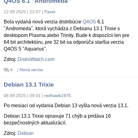
Q4OS 6.1 "Andromeda"
12.09.2025 | 22:07
|
Pavel
Bola vydaná nová verzia distribúcie
Q4OS
6.1
"Andromeda", ktorá vychádza z Debianu 13.1 Trixie s
desktopom Plasma alebo Trinity. Bude k dispozícii len pre
64 bit architektúru, pre 32 bit sa odporúča staršia verzia
Q4OS 5 "Aquarius".
Zdroj:
DistroWatch.com
|
Nová verzia
6
Debian 13.1 Trixie
08.09.2025 | 09:01
|
redhawk1975
Po mesiaci od vydania Debian 13 vyšla nová verzia 13.1.
Debian 13.1 Trixie opravuje 71 chýb a pridáva 16
bezpečnostných aktualizácií.
Zdroj:
Debian