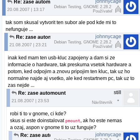
johnnycage
Re: zase automount
Debian Testing, GNOME 2.28.2
20.08.2007 | 13:17
Používateľ
tak som skusal vytvorit ten subor ale pod kde mi to
nefunguje ...
johnnycage
Re: zase automount
Debian Testing, GNOME 2.28.2
21.08.2007 | 23:21
Používateľ
inak ked mam ten usb-kluc zapojeny a dam si ze
informacie o hardware, tak preskuma vsetok hardware a
potom, ked odpojim a znovu pripojim ten kluc, tak uz ho
normalne najde aj vsetko, ale ked restartnem pc, tak uz to
zas nejde ...
still
Re: zase automount
21.08.2007 | 23:53
Návštevník
robi ti to v gnome, ci kde?
skus si este doinstalovat
, ak ho este nemas
pmount
a ozaj, aspon v gnome ti to uz funguje?
johnnycage
Re: zase automount