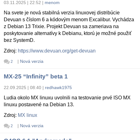
03.11.2025 | 22:52
|
menom
Na svete je nová stabilná verzia linuxovej distribúcie
Devuan s číslom 6 a kódovým menom Excalibur. Vychádza
z Debian 13 Trixie. Projekt Devuan sa zameriava na
poskytovanie alternatívy k Debianu, ktorú je možné použiť
bez SystemD.
Zdroj:
https://www.devuan.org/get-devuan
|
Nová verzia
2
MX-25 “Infinity” beta 1
22.09.2025 | 08:40
|
redhawk1975
Ludia okolo MX linuxu uvolnili na testovanie prvé ISO MX
linuxu postavené na Debian 13.
Zdroj:
MX linux
|
Nová verzia
2