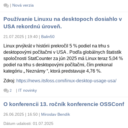
|
Nová verzia
Používanie Linuxu na desktopoch dosiahlo v
USA rekordnú úroveň.
21.07.2025 | 19:40
|
Balin50
Linux prvýkrát v histórii prekročil 5 % podiel na trhu s
desktopovými počítačmi v USA . Podľa globálnych štatistík
spoločnosti StatCounter za jún 2025 má Linux teraz 5,04 %
podiel na trhu s desktopovými počítačmi, čím prekonal
kategóriu „ Neznámy “, ktorá predstavuje 4,76 %.
Zdroj:
https://news.itsfoss.com/linux-desktop-usage-usa/
|
IT novinky
2
O konferencii 13. ročník konferencie OSSConf
26.06.2025 | 16:50
|
Miroslav Bendík
Dátum udalosti:
01.07.2025