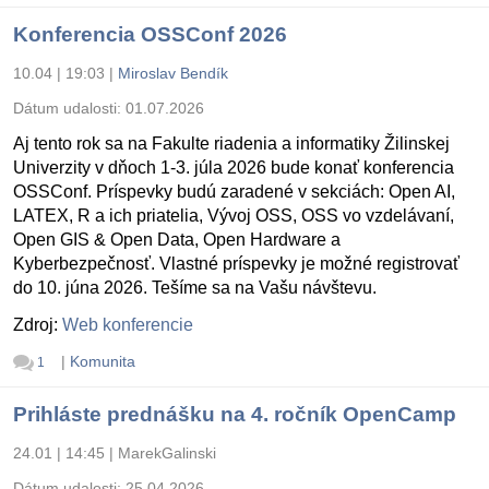
Konferencia OSSConf 2026
10.04 | 19:03
|
Miroslav Bendík
Dátum udalosti:
01.07.2026
Aj tento rok sa na Fakulte riadenia a informatiky Žilinskej
Univerzity v dňoch 1-3. júla 2026 bude konať konferencia
OSSConf. Príspevky budú zaradené v sekciách: Open AI,
LATEX, R a ich priatelia, Vývoj OSS, OSS vo vzdelávaní,
Open GIS & Open Data, Open Hardware a
Kyberbezpečnosť. Vlastné príspevky je možné registrovať
do 10. júna 2026. Tešíme sa na Vašu návštevu.
Zdroj:
Web konferencie
|
Komunita
1
Prihláste prednášku na 4. ročník OpenCamp
24.01 | 14:45
|
MarekGalinski
Dátum udalosti:
25.04.2026