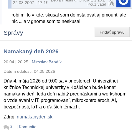
Debian Testing, GNOME 2.28.2
22.08.2007 | 17:19
Používateľ
robi mi to v kde, skusal som doinstalovat aj pmount, ale
nic ... a v gnome som to neskusal
Správy
Pridať správu
Namakaný deň 2026
20.04 | 20:25
|
Miroslav Bendík
Dátum udalosti:
04.05.2026
Dňa 4. mája 2026 od 9:00 sa v priestoroch Univerzitnej
knižnice Technickej univerzity v Košiciach bude konať
namakaný deň, teda deň nabitý prednáškami a workshopmi
o vzdelávaní v IT, programovaní, mikrokontroléroch, AI,
bezpečnosti, IoT a o ďalších témach.
Zdroj:
namakanyden.sk
|
Komunita
3