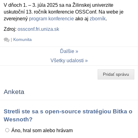
V dňoch 1. – 3. júla 2025 sa na Žilinskej univerzite
uskutoční 13. ročník konferencie OSSConf. Na webe je
zverejnený
program konferencie
ako aj
zborník
.
Zdroj:
ossconf.fri.uniza.sk
|
Komunita
Ďalšie
Všetky udalosti
Pridať správu
Anketa
Stretli ste sa s open-source stratégiou Bitka o
Wesnoth?
Áno, hral som alebo hrávam