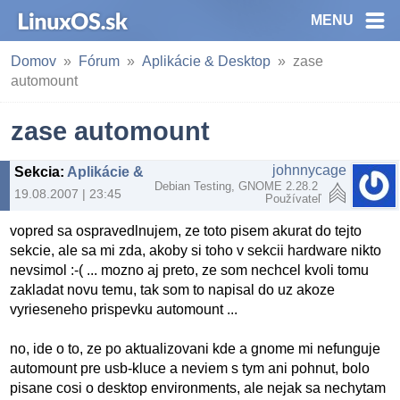
MENU
Domov
Fórum
Aplikácie & Desktop
zase
automount
zase automount
johnnycage
Sekcia
:
Aplikácie & Desktop
Debian Testing, GNOME 2.28.2
19.08.2007 | 23:45
Používateľ
vopred sa ospravedlnujem, ze toto pisem akurat do tejto
sekcie, ale sa mi zda, akoby si toho v sekcii hardware nikto
nevsimol :-( ... mozno aj preto, ze som nechcel kvoli tomu
zakladat novu temu, tak som to napisal do uz akoze
vyrieseneho prispevku automount ...
no, ide o to, ze po aktualizovani kde a gnome mi nefunguje
automount pre usb-kluce a neviem s tym ani pohnut, bolo
pisane cosi o desktop environments, ale nejak sa nechytam