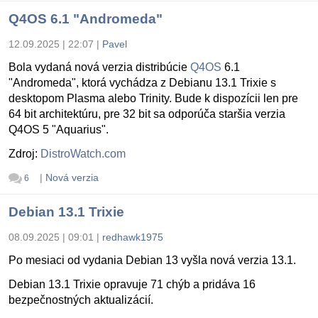
Q4OS 6.1 "Andromeda"
12.09.2025 | 22:07
|
Pavel
Bola vydaná nová verzia distribúcie
Q4OS
6.1
"Andromeda", ktorá vychádza z Debianu 13.1 Trixie s
desktopom Plasma alebo Trinity. Bude k dispozícii len pre
64 bit architektúru, pre 32 bit sa odporúča staršia verzia
Q4OS 5 "Aquarius".
Zdroj:
DistroWatch.com
|
Nová verzia
6
Debian 13.1 Trixie
08.09.2025 | 09:01
|
redhawk1975
Po mesiaci od vydania Debian 13 vyšla nová verzia 13.1.
Debian 13.1 Trixie opravuje 71 chýb a pridáva 16
bezpečnostných aktualizácií.