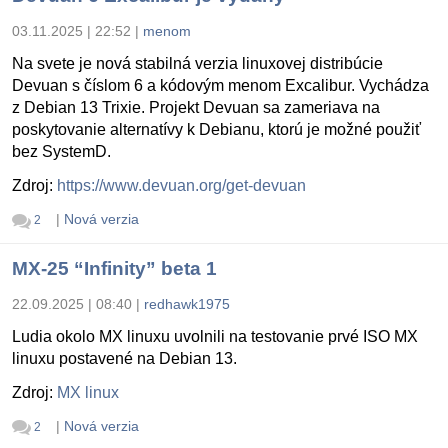
03.11.2025 | 22:52
|
menom
Na svete je nová stabilná verzia linuxovej distribúcie
Devuan s číslom 6 a kódovým menom Excalibur. Vychádza
z Debian 13 Trixie. Projekt Devuan sa zameriava na
poskytovanie alternatívy k Debianu, ktorú je možné použiť
bez SystemD.
Zdroj:
https://www.devuan.org/get-devuan
|
Nová verzia
2
MX-25 “Infinity” beta 1
22.09.2025 | 08:40
|
redhawk1975
Ludia okolo MX linuxu uvolnili na testovanie prvé ISO MX
linuxu postavené na Debian 13.
Zdroj:
MX linux
|
Nová verzia
2