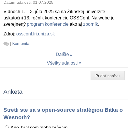
Dátum udalosti:
01.07.2025
V dňoch 1. – 3. júla 2025 sa na Žilinskej univerzite
uskutoční 13. ročník konferencie OSSConf. Na webe je
zverejnený
program konferencie
ako aj
zborník
.
Zdroj:
ossconf.fri.uniza.sk
|
Komunita
Ďalšie
Všetky udalosti
Pridať správu
Anketa
Stretli ste sa s open-source stratégiou Bitka o
Wesnoth?
Áno, hral som alebo hrávam