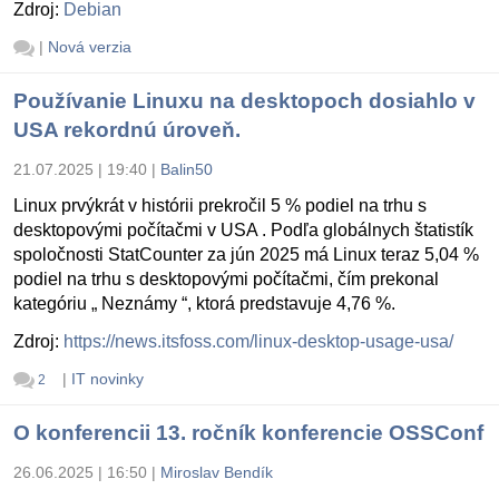
Zdroj:
Debian
|
Nová verzia
Používanie Linuxu na desktopoch dosiahlo v
USA rekordnú úroveň.
21.07.2025 | 19:40
|
Balin50
Linux prvýkrát v histórii prekročil 5 % podiel na trhu s
desktopovými počítačmi v USA . Podľa globálnych štatistík
spoločnosti StatCounter za jún 2025 má Linux teraz 5,04 %
podiel na trhu s desktopovými počítačmi, čím prekonal
kategóriu „ Neznámy “, ktorá predstavuje 4,76 %.
Zdroj:
https://news.itsfoss.com/linux-desktop-usage-usa/
|
IT novinky
2
O konferencii 13. ročník konferencie OSSConf
26.06.2025 | 16:50
|
Miroslav Bendík