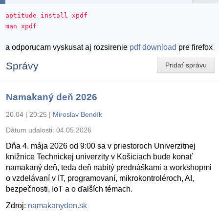
aptitude install xpdf
man xpdf
a odporucam vyskusat aj rozsirenie
pdf download
pre firefox
Správy
Pridať správu
Namakaný deň 2026
20.04 | 20:25
|
Miroslav Bendík
Dátum udalosti:
04.05.2026
Dňa 4. mája 2026 od 9:00 sa v priestoroch Univerzitnej
knižnice Technickej univerzity v Košiciach bude konať
namakaný deň, teda deň nabitý prednáškami a workshopmi
o vzdelávaní v IT, programovaní, mikrokontroléroch, AI,
bezpečnosti, IoT a o ďalších témach.
Zdroj:
namakanyden.sk