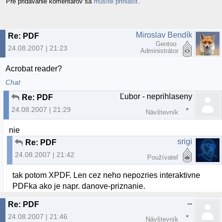
Pre pridávanie komentárov sa
musíte prihlásiť
.
Miroslav Bendík
Re: PDF
Gentoo
24.08.2007 | 21:23
Administrátor
Acrobat reader?
Chat
Ľubor - neprihlaseny
Re: PDF
24.08.2007 | 21:29
Návštevník
nie
srigi
Re: PDF
24.08.2007 | 21:42
Používateľ
tak potom XPDF. Len cez neho nepozries interaktivne
PDFka ako je napr. danove-priznanie.
--
Re: PDF
24.08.2007 | 21:46
Návštevník