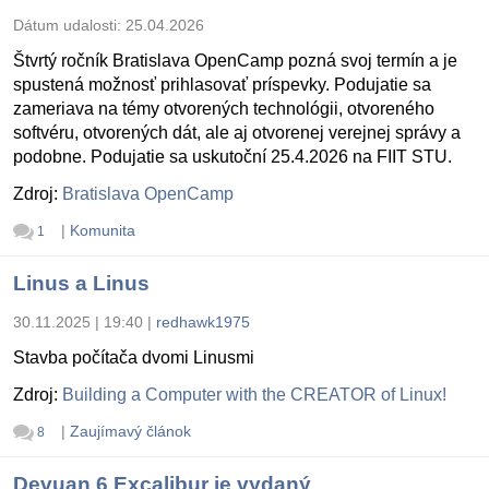
Dátum udalosti:
25.04.2026
Štvrtý ročník Bratislava OpenCamp pozná svoj termín a je
spustená možnosť prihlasovať príspevky. Podujatie sa
zameriava na témy otvorených technológii, otvoreného
softvéru, otvorených dát, ale aj otvorenej verejnej správy a
podobne. Podujatie sa uskutoční 25.4.2026 na FIIT STU.
Zdroj:
Bratislava OpenCamp
|
Komunita
1
Linus a Linus
30.11.2025 | 19:40
|
redhawk1975
Stavba počítača dvomi Linusmi
Zdroj:
Building a Computer with the CREATOR of Linux!
|
Zaujímavý článok
8
Devuan 6 Excalibur je vydaný