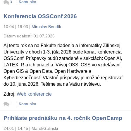
|
Komunita
3
Konferencia OSSConf 2026
10.04 | 19:03
|
Miroslav Bendík
Dátum udalosti:
01.07.2026
Aj tento rok sa na Fakulte riadenia a informatiky Žilinskej
Univerzity v dňoch 1-3. júla 2026 bude konať konferencia
OSSConf. Príspevky budú zaradené v sekciách: Open AI,
LATEX, R a ich priatelia, Vývoj OSS, OSS vo vzdelávaní,
Open GIS & Open Data, Open Hardware a
Kyberbezpečnosť. Vlastné príspevky je možné registrovať
do 10. júna 2026. Tešíme sa na Vašu návštevu.
Zdroj:
Web konferencie
|
Komunita
1
Prihláste prednášku na 4. ročník OpenCamp
24.01 | 14:45
|
MarekGalinski