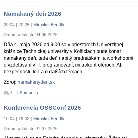
Namakaný deň 2026
20.04 | 20:25
|
Miroslav Bendík
Dátum udalosti:
04.05.2026
Dňa 4. mája 2026 od 9:00 sa v priestoroch Univerzitnej
knižnice Technickej univerzity v Košiciach bude konať
namakaný deň, teda deň nabitý prednáškami a workshopmi
o vzdelávaní v IT, programovaní, mikrokontroléroch, AI,
bezpečnosti, IoT a o ďalších témach.
Zdroj:
namakanyden.sk
|
Komunita
3
Konferencia OSSConf 2026
10.04 | 19:03
|
Miroslav Bendík
Dátum udalosti:
01.07.2026