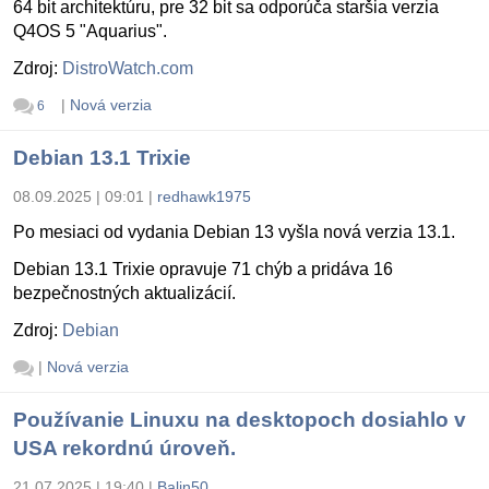
64 bit architektúru, pre 32 bit sa odporúča staršia verzia
Q4OS 5 "Aquarius".
Zdroj:
DistroWatch.com
|
Nová verzia
6
Debian 13.1 Trixie
08.09.2025 | 09:01
|
redhawk1975
Po mesiaci od vydania Debian 13 vyšla nová verzia 13.1.
Debian 13.1 Trixie opravuje 71 chýb a pridáva 16
bezpečnostných aktualizácií.
Zdroj:
Debian
|
Nová verzia
Používanie Linuxu na desktopoch dosiahlo v
USA rekordnú úroveň.
21.07.2025 | 19:40
|
Balin50