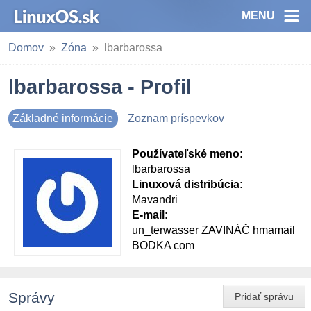
MENU
Domov
Zóna
lbarbarossa
lbarbarossa - Profil
Základné informácie
Zoznam príspevkov
Používateľské meno:
lbarbarossa
Linuxová distribúcia:
Mavandri
E-mail:
un_terwasser ZAVINÁČ hmamail
BODKA com
Správy
Pridať správu