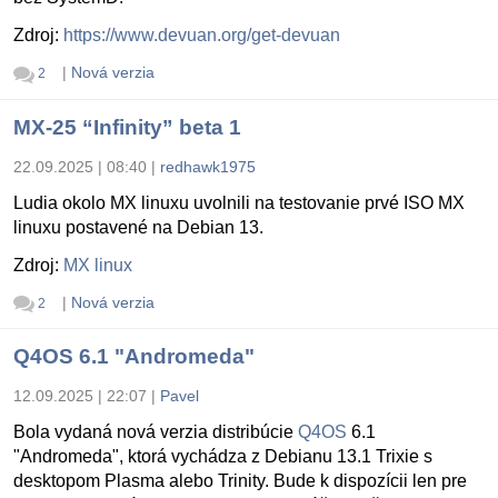
Zdroj:
https://www.devuan.org/get-devuan
|
Nová verzia
2
MX-25 “Infinity” beta 1
22.09.2025 | 08:40
|
redhawk1975
Ludia okolo MX linuxu uvolnili na testovanie prvé ISO MX
linuxu postavené na Debian 13.
Zdroj:
MX linux
|
Nová verzia
2
Q4OS 6.1 "Andromeda"
12.09.2025 | 22:07
|
Pavel
Bola vydaná nová verzia distribúcie
Q4OS
6.1
"Andromeda", ktorá vychádza z Debianu 13.1 Trixie s
desktopom Plasma alebo Trinity. Bude k dispozícii len pre