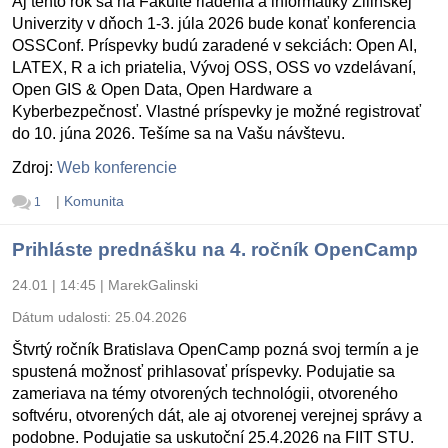
Aj tento rok sa na Fakulte riadenia a informatiky Žilinskej
Univerzity v dňoch 1-3. júla 2026 bude konať konferencia
OSSConf. Príspevky budú zaradené v sekciách: Open AI,
LATEX, R a ich priatelia, Vývoj OSS, OSS vo vzdelávaní,
Open GIS & Open Data, Open Hardware a
Kyberbezpečnosť. Vlastné príspevky je možné registrovať
do 10. júna 2026. Tešíme sa na Vašu návštevu.
Zdroj:
Web konferencie
|
Komunita
1
Prihláste prednášku na 4. ročník OpenCamp
24.01 | 14:45
|
MarekGalinski
Dátum udalosti:
25.04.2026
Štvrtý ročník Bratislava OpenCamp pozná svoj termín a je
spustená možnosť prihlasovať príspevky. Podujatie sa
zameriava na témy otvorených technológii, otvoreného
softvéru, otvorených dát, ale aj otvorenej verejnej správy a
podobne. Podujatie sa uskutoční 25.4.2026 na FIIT STU.