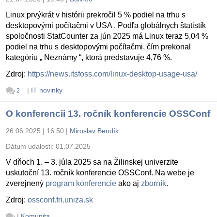
Linux prvýkrát v histórii prekročil 5 % podiel na trhu s
desktopovými počítačmi v USA . Podľa globálnych štatistík
spoločnosti StatCounter za jún 2025 má Linux teraz 5,04 %
podiel na trhu s desktopovými počítačmi, čím prekonal
kategóriu „ Neznámy “, ktorá predstavuje 4,76 %.
Zdroj:
https://news.itsfoss.com/linux-desktop-usage-usa/
|
IT novinky
2
O konferencii 13. ročník konferencie OSSConf
26.06.2025 | 16:50
|
Miroslav Bendík
Dátum udalosti:
01.07.2025
V dňoch 1. – 3. júla 2025 sa na Žilinskej univerzite
uskutoční 13. ročník konferencie OSSConf. Na webe je
zverejnený
program konferencie
ako aj
zborník
.
Zdroj:
ossconf.fri.uniza.sk
|
Komunita