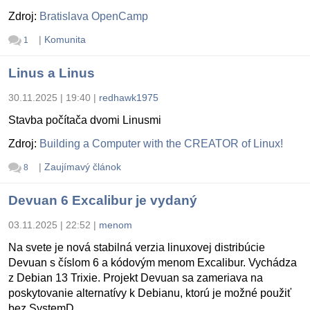
Zdroj:
Bratislava OpenCamp
|
Komunita
1
Linus a Linus
30.11.2025 | 19:40
|
redhawk1975
Stavba počítača dvomi Linusmi
Zdroj:
Building a Computer with the CREATOR of Linux!
|
Zaujímavý článok
8
Devuan 6 Excalibur je vydaný
03.11.2025 | 22:52
|
menom
Na svete je nová stabilná verzia linuxovej distribúcie
Devuan s číslom 6 a kódovým menom Excalibur. Vychádza
z Debian 13 Trixie. Projekt Devuan sa zameriava na
poskytovanie alternatívy k Debianu, ktorú je možné použiť
bez SystemD.