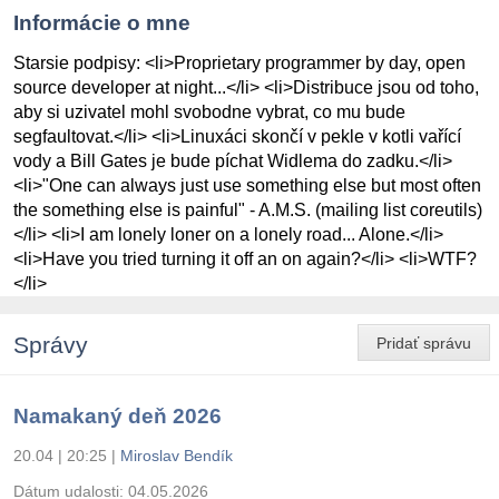
Informácie o mne
Starsie podpisy: <li>Proprietary programmer by day, open
source developer at night...</li> <li>Distribuce jsou od toho,
aby si uzivatel mohl svobodne vybrat, co mu bude
segfaultovat.</li> <li>Linuxáci skončí v pekle v kotli vařící
vody a Bill Gates je bude píchat Widlema do zadku.</li>
<li>"One can always just use something else but most often
the something else is painful" - A.M.S. (mailing list coreutils)
</li> <li>I am lonely loner on a lonely road... Alone.</li>
<li>Have you tried turning it off an on again?</li> <li>WTF?
</li>
Správy
Pridať správu
Namakaný deň 2026
20.04 | 20:25
|
Miroslav Bendík
Dátum udalosti:
04.05.2026