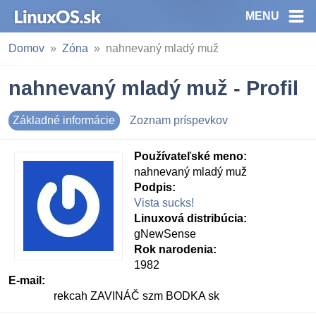
MENU
Domov
Zóna
nahnevaný mladý muž
nahnevaný mladý muž - Profil
Základné informácie
Zoznam príspevkov
Používateľské meno:
nahnevaný mladý muž
Podpis:
Vista sucks!
Linuxová distribúcia:
gNewSense
Rok narodenia:
1982
E-mail:
rekcah ZAVINÁČ szm BODKA sk