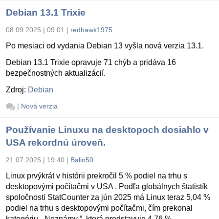
Debian 13.1 Trixie
08.09.2025 | 09:01
|
redhawk1975
Po mesiaci od vydania Debian 13 vyšla nová verzia 13.1.
Debian 13.1 Trixie opravuje 71 chýb a pridáva 16
bezpečnostných aktualizácií.
Zdroj:
Debian
|
Nová verzia
Používanie Linuxu na desktopoch dosiahlo v
USA rekordnú úroveň.
21.07.2025 | 19:40
|
Balin50
Linux prvýkrát v histórii prekročil 5 % podiel na trhu s
desktopovými počítačmi v USA . Podľa globálnych štatistík
spoločnosti StatCounter za jún 2025 má Linux teraz 5,04 %
podiel na trhu s desktopovými počítačmi, čím prekonal
kategóriu „ Neznámy “, ktorá predstavuje 4,76 %.