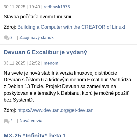
30.11.2025 | 19:40
|
redhawk1975
Stavba počítača dvomi Linusmi
Zdroj:
Building a Computer with the CREATOR of Linux!
|
Zaujímavý článok
8
Devuan 6 Excalibur je vydaný
03.11.2025 | 22:52
|
menom
Na svete je nová stabilná verzia linuxovej distribúcie
Devuan s číslom 6 a kódovým menom Excalibur. Vychádza
z Debian 13 Trixie. Projekt Devuan sa zameriava na
poskytovanie alternatívy k Debianu, ktorú je možné použiť
bez SystemD.
Zdroj:
https://www.devuan.org/get-devuan
|
Nová verzia
2
MX-25 “Infinity” beta 1