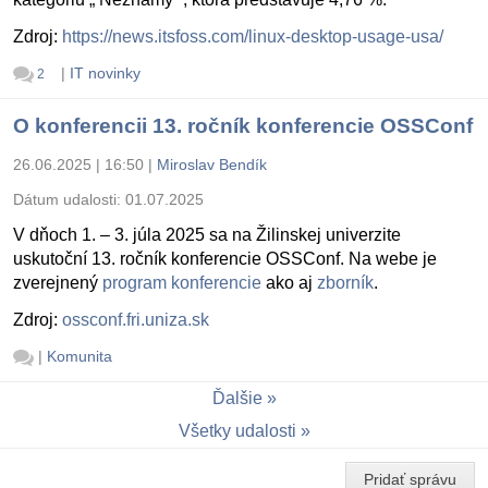
Zdroj:
https://news.itsfoss.com/linux-desktop-usage-usa/
|
IT novinky
2
O konferencii 13. ročník konferencie OSSConf
26.06.2025 | 16:50
|
Miroslav Bendík
Dátum udalosti:
01.07.2025
V dňoch 1. – 3. júla 2025 sa na Žilinskej univerzite
uskutoční 13. ročník konferencie OSSConf. Na webe je
zverejnený
program konferencie
ako aj
zborník
.
Zdroj:
ossconf.fri.uniza.sk
|
Komunita
Ďalšie
Všetky udalosti
Pridať správu