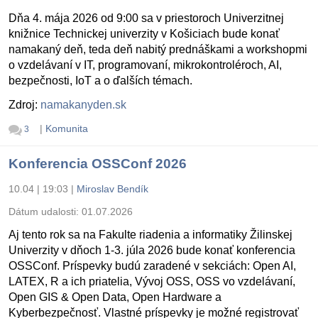
Dňa 4. mája 2026 od 9:00 sa v priestoroch Univerzitnej
knižnice Technickej univerzity v Košiciach bude konať
namakaný deň, teda deň nabitý prednáškami a workshopmi
o vzdelávaní v IT, programovaní, mikrokontroléroch, AI,
bezpečnosti, IoT a o ďalších témach.
Zdroj:
namakanyden.sk
|
Komunita
3
Konferencia OSSConf 2026
10.04 | 19:03
|
Miroslav Bendík
Dátum udalosti:
01.07.2026
Aj tento rok sa na Fakulte riadenia a informatiky Žilinskej
Univerzity v dňoch 1-3. júla 2026 bude konať konferencia
OSSConf. Príspevky budú zaradené v sekciách: Open AI,
LATEX, R a ich priatelia, Vývoj OSS, OSS vo vzdelávaní,
Open GIS & Open Data, Open Hardware a
Kyberbezpečnosť. Vlastné príspevky je možné registrovať