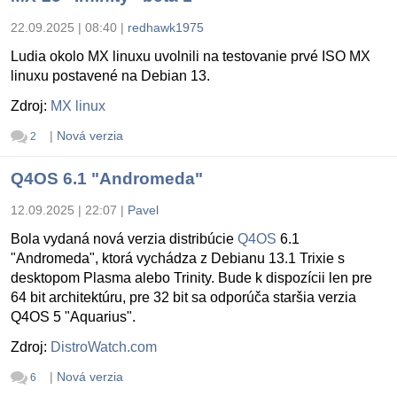
22.09.2025 | 08:40
|
redhawk1975
Ludia okolo MX linuxu uvolnili na testovanie prvé ISO MX
linuxu postavené na Debian 13.
Zdroj:
MX linux
|
Nová verzia
2
Q4OS 6.1 "Andromeda"
12.09.2025 | 22:07
|
Pavel
Bola vydaná nová verzia distribúcie
Q4OS
6.1
"Andromeda", ktorá vychádza z Debianu 13.1 Trixie s
desktopom Plasma alebo Trinity. Bude k dispozícii len pre
64 bit architektúru, pre 32 bit sa odporúča staršia verzia
Q4OS 5 "Aquarius".
Zdroj:
DistroWatch.com
|
Nová verzia
6