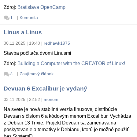
Zdroj:
Bratislava OpenCamp
|
Komunita
1
Linus a Linus
30.11.2025 | 19:40
|
redhawk1975
Stavba počítača dvomi Linusmi
Zdroj:
Building a Computer with the CREATOR of Linux!
|
Zaujímavý článok
8
Devuan 6 Excalibur je vydaný
03.11.2025 | 22:52
|
menom
Na svete je nová stabilná verzia linuxovej distribúcie
Devuan s číslom 6 a kódovým menom Excalibur. Vychádza
z Debian 13 Trixie. Projekt Devuan sa zameriava na
poskytovanie alternatívy k Debianu, ktorú je možné použiť
bez SystemD.