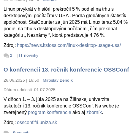
Linux prvýkrát v histórii prekročil 5 % podiel na trhu s
desktopovými počítačmi v USA . Podľa globálnych štatistík
spoločnosti StatCounter za jún 2025 má Linux teraz 5,04 %
podiel na trhu s desktopovými počítačmi, čím prekonal
kategóriu „ Neznámy “, ktorá predstavuje 4,76 %.
Zdroj:
https://news.itsfoss.com/linux-desktop-usage-usa/
|
IT novinky
2
O konferencii 13. ročník konferencie OSSConf
26.06.2025 | 16:50
|
Miroslav Bendík
Dátum udalosti:
01.07.2025
V dňoch 1. – 3. júla 2025 sa na Žilinskej univerzite
uskutoční 13. ročník konferencie OSSConf. Na webe je
zverejnený
program konferencie
ako aj
zborník
.
Zdroj:
ossconf.fri.uniza.sk
|
Komunita