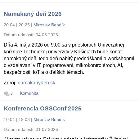
Namakaný deň 2026
20.04 | 20:25
|
Miroslav Bendík
Dátum udalosti:
04.05.2026
Dňa 4. mája 2026 od 9:00 sa v priestoroch Univerzitnej
knižnice Technickej univerzity v Košiciach bude konať
namakaný deň, teda deň nabitý prednáškami a workshopmi
o vzdelávaní v IT, programovaní, mikrokontroléroch, AI,
bezpečnosti, IoT a o ďalších témach.
Zdroj:
namakanyden.sk
|
Komunita
3
Konferencia OSSConf 2026
10.04 | 19:03
|
Miroslav Bendík
Dátum udalosti:
01.07.2026