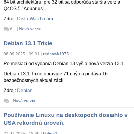
64 bit architektúru, pre 32 bit sa odporúča staršia verzia
Q4OS 5 "Aquarius".
Zdroj:
DistroWatch.com
|
Nová verzia
6
Debian 13.1 Trixie
08.09.2025 | 09:01
|
redhawk1975
Po mesiaci od vydania Debian 13 vyšla nová verzia 13.1.
Debian 13.1 Trixie opravuje 71 chýb a pridáva 16
bezpečnostných aktualizácií.
Zdroj:
Debian
|
Nová verzia
Používanie Linuxu na desktopoch dosiahlo v
USA rekordnú úroveň.
21.07.2025 | 19:40
|
Balin50