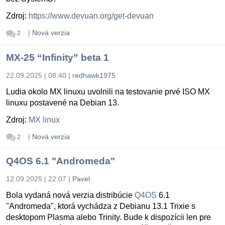
Zdroj:
https://www.devuan.org/get-devuan
|
Nová verzia
2
MX-25 “Infinity” beta 1
22.09.2025 | 08:40
|
redhawk1975
Ludia okolo MX linuxu uvolnili na testovanie prvé ISO MX
linuxu postavené na Debian 13.
Zdroj:
MX linux
|
Nová verzia
2
Q4OS 6.1 "Andromeda"
12.09.2025 | 22:07
|
Pavel
Bola vydaná nová verzia distribúcie
Q4OS
6.1
"Andromeda", ktorá vychádza z Debianu 13.1 Trixie s
desktopom Plasma alebo Trinity. Bude k dispozícii len pre