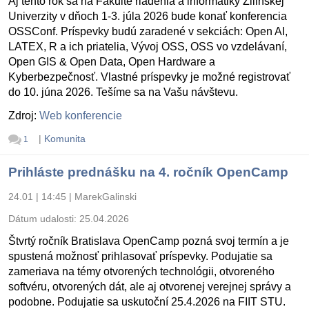
Aj tento rok sa na Fakulte riadenia a informatiky Žilinskej
Univerzity v dňoch 1-3. júla 2026 bude konať konferencia
OSSConf. Príspevky budú zaradené v sekciách: Open AI,
LATEX, R a ich priatelia, Vývoj OSS, OSS vo vzdelávaní,
Open GIS & Open Data, Open Hardware a
Kyberbezpečnosť. Vlastné príspevky je možné registrovať
do 10. júna 2026. Tešíme sa na Vašu návštevu.
Zdroj:
Web konferencie
|
Komunita
1
Prihláste prednášku na 4. ročník OpenCamp
24.01 | 14:45
|
MarekGalinski
Dátum udalosti:
25.04.2026
Štvrtý ročník Bratislava OpenCamp pozná svoj termín a je
spustená možnosť prihlasovať príspevky. Podujatie sa
zameriava na témy otvorených technológii, otvoreného
softvéru, otvorených dát, ale aj otvorenej verejnej správy a
podobne. Podujatie sa uskutoční 25.4.2026 na FIIT STU.