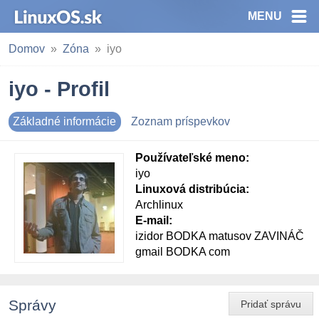
MENU
Domov
Zóna
iyo
iyo - Profil
Základné informácie
Zoznam príspevkov
Používateľské meno:
iyo
Linuxová distribúcia:
Archlinux
E-mail:
izidor BODKA matusov ZAVINÁČ
gmail BODKA com
Správy
Pridať správu