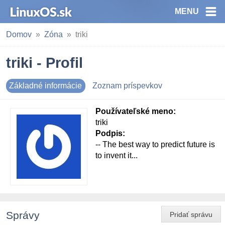
MENU
Domov
Zóna
triki
triki - Profil
Základné informácie
Zoznam príspevkov
Používateľské meno:
triki
Podpis:
-- The best way to predict future is
to invent it...
Správy
Pridať správu