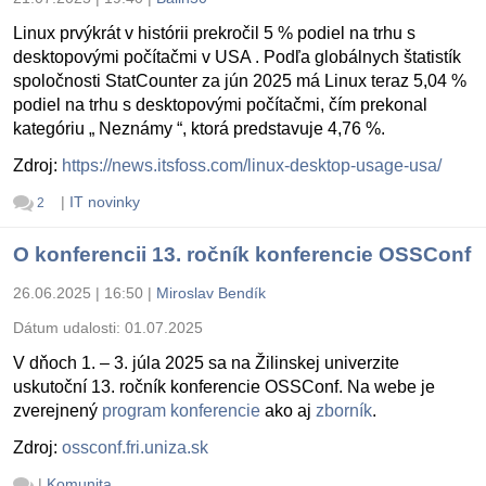
Linux prvýkrát v histórii prekročil 5 % podiel na trhu s
desktopovými počítačmi v USA . Podľa globálnych štatistík
spoločnosti StatCounter za jún 2025 má Linux teraz 5,04 %
podiel na trhu s desktopovými počítačmi, čím prekonal
kategóriu „ Neznámy “, ktorá predstavuje 4,76 %.
Zdroj:
https://news.itsfoss.com/linux-desktop-usage-usa/
|
IT novinky
2
O konferencii 13. ročník konferencie OSSConf
26.06.2025 | 16:50
|
Miroslav Bendík
Dátum udalosti:
01.07.2025
V dňoch 1. – 3. júla 2025 sa na Žilinskej univerzite
uskutoční 13. ročník konferencie OSSConf. Na webe je
zverejnený
program konferencie
ako aj
zborník
.
Zdroj:
ossconf.fri.uniza.sk
|
Komunita