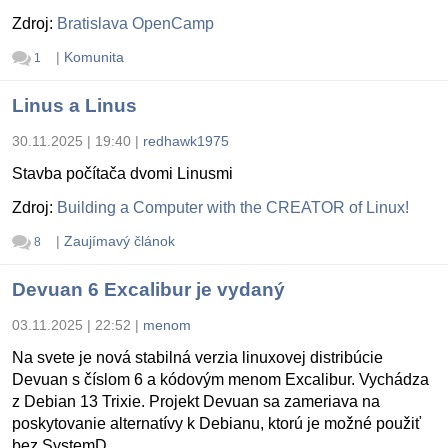
Zdroj:
Bratislava OpenCamp
|
Komunita
1
Linus a Linus
30.11.2025 | 19:40
|
redhawk1975
Stavba počítača dvomi Linusmi
Zdroj:
Building a Computer with the CREATOR of Linux!
|
Zaujímavý článok
8
Devuan 6 Excalibur je vydaný
03.11.2025 | 22:52
|
menom
Na svete je nová stabilná verzia linuxovej distribúcie
Devuan s číslom 6 a kódovým menom Excalibur. Vychádza
z Debian 13 Trixie. Projekt Devuan sa zameriava na
poskytovanie alternatívy k Debianu, ktorú je možné použiť
bez SystemD.