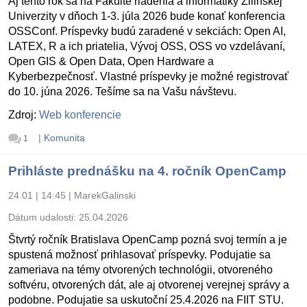
Aj tento rok sa na Fakulte riadenia a informatiky Žilinskej
Univerzity v dňoch 1-3. júla 2026 bude konať konferencia
OSSConf. Príspevky budú zaradené v sekciách: Open AI,
LATEX, R a ich priatelia, Vývoj OSS, OSS vo vzdelávaní,
Open GIS & Open Data, Open Hardware a
Kyberbezpečnosť. Vlastné príspevky je možné registrovať
do 10. júna 2026. Tešíme sa na Vašu návštevu.
Zdroj:
Web konferencie
|
Komunita
1
Prihláste prednášku na 4. ročník OpenCamp
24.01 | 14:45
|
MarekGalinski
Dátum udalosti:
25.04.2026
Štvrtý ročník Bratislava OpenCamp pozná svoj termín a je
spustená možnosť prihlasovať príspevky. Podujatie sa
zameriava na témy otvorených technológii, otvoreného
softvéru, otvorených dát, ale aj otvorenej verejnej správy a
podobne. Podujatie sa uskutoční 25.4.2026 na FIIT STU.