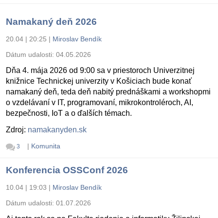
Namakaný deň 2026
20.04 | 20:25
|
Miroslav Bendík
Dátum udalosti:
04.05.2026
Dňa 4. mája 2026 od 9:00 sa v priestoroch Univerzitnej
knižnice Technickej univerzity v Košiciach bude konať
namakaný deň, teda deň nabitý prednáškami a workshopmi
o vzdelávaní v IT, programovaní, mikrokontroléroch, AI,
bezpečnosti, IoT a o ďalších témach.
Zdroj:
namakanyden.sk
|
Komunita
3
Konferencia OSSConf 2026
10.04 | 19:03
|
Miroslav Bendík
Dátum udalosti:
01.07.2026