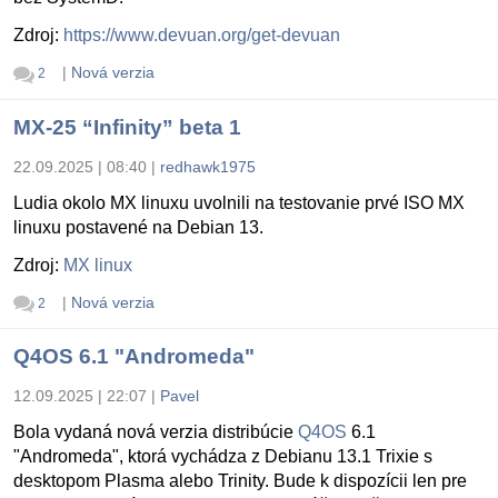
Zdroj:
https://www.devuan.org/get-devuan
|
Nová verzia
2
MX-25 “Infinity” beta 1
22.09.2025 | 08:40
|
redhawk1975
Ludia okolo MX linuxu uvolnili na testovanie prvé ISO MX
linuxu postavené na Debian 13.
Zdroj:
MX linux
|
Nová verzia
2
Q4OS 6.1 "Andromeda"
12.09.2025 | 22:07
|
Pavel
Bola vydaná nová verzia distribúcie
Q4OS
6.1
"Andromeda", ktorá vychádza z Debianu 13.1 Trixie s
desktopom Plasma alebo Trinity. Bude k dispozícii len pre