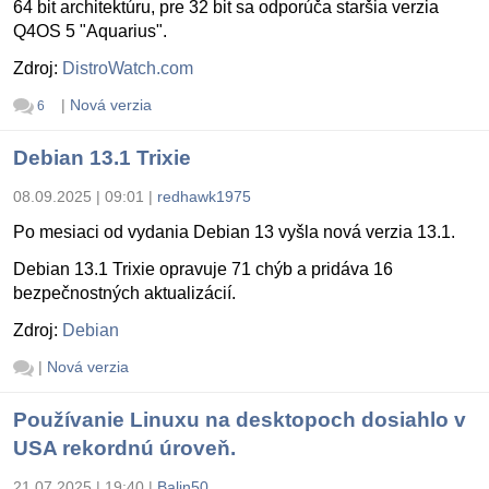
64 bit architektúru, pre 32 bit sa odporúča staršia verzia
Q4OS 5 "Aquarius".
Zdroj:
DistroWatch.com
|
Nová verzia
6
Debian 13.1 Trixie
08.09.2025 | 09:01
|
redhawk1975
Po mesiaci od vydania Debian 13 vyšla nová verzia 13.1.
Debian 13.1 Trixie opravuje 71 chýb a pridáva 16
bezpečnostných aktualizácií.
Zdroj:
Debian
|
Nová verzia
Používanie Linuxu na desktopoch dosiahlo v
USA rekordnú úroveň.
21.07.2025 | 19:40
|
Balin50