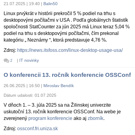
21.07.2025 | 19:40
|
Balin50
Linux prvýkrát v histórii prekročil 5 % podiel na trhu s
desktopovými počítačmi v USA . Podľa globálnych štatistík
spoločnosti StatCounter za jún 2025 má Linux teraz 5,04 %
podiel na trhu s desktopovými počítačmi, čím prekonal
kategóriu „ Neznámy “, ktorá predstavuje 4,76 %.
Zdroj:
https://news.itsfoss.com/linux-desktop-usage-usa/
|
IT novinky
2
O konferencii 13. ročník konferencie OSSConf
26.06.2025 | 16:50
|
Miroslav Bendík
Dátum udalosti:
01.07.2025
V dňoch 1. – 3. júla 2025 sa na Žilinskej univerzite
uskutoční 13. ročník konferencie OSSConf. Na webe je
zverejnený
program konferencie
ako aj
zborník
.
Zdroj:
ossconf.fri.uniza.sk