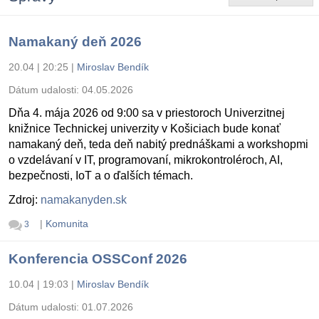
Namakaný deň 2026
20.04 | 20:25
|
Miroslav Bendík
Dátum udalosti:
04.05.2026
Dňa 4. mája 2026 od 9:00 sa v priestoroch Univerzitnej
knižnice Technickej univerzity v Košiciach bude konať
namakaný deň, teda deň nabitý prednáškami a workshopmi
o vzdelávaní v IT, programovaní, mikrokontroléroch, AI,
bezpečnosti, IoT a o ďalších témach.
Zdroj:
namakanyden.sk
|
Komunita
3
Konferencia OSSConf 2026
10.04 | 19:03
|
Miroslav Bendík
Dátum udalosti:
01.07.2026