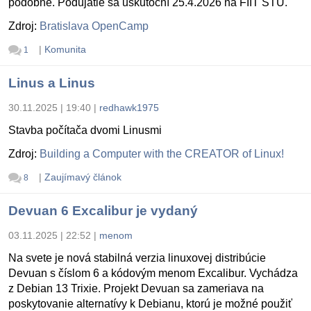
podobne. Podujatie sa uskutoční 25.4.2026 na FIIT STU.
Zdroj:
Bratislava OpenCamp
|
Komunita
1
Linus a Linus
30.11.2025 | 19:40
|
redhawk1975
Stavba počítača dvomi Linusmi
Zdroj:
Building a Computer with the CREATOR of Linux!
|
Zaujímavý článok
8
Devuan 6 Excalibur je vydaný
03.11.2025 | 22:52
|
menom
Na svete je nová stabilná verzia linuxovej distribúcie
Devuan s číslom 6 a kódovým menom Excalibur. Vychádza
z Debian 13 Trixie. Projekt Devuan sa zameriava na
poskytovanie alternatívy k Debianu, ktorú je možné použiť