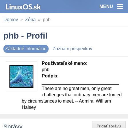
MENU
Domov
Zóna
phb
phb - Profil
Základné informácie
Zoznam príspevkov
Používateľské meno:
phb
Podpis:
______________________________
There are no great men, only great
challenges that ordinary men are forced
by circumstances to meet. -- Admiral William
Halsey
Správy
Pridať správu