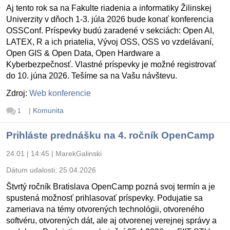
Aj tento rok sa na Fakulte riadenia a informatiky Žilinskej
Univerzity v dňoch 1-3. júla 2026 bude konať konferencia
OSSConf. Príspevky budú zaradené v sekciách: Open AI,
LATEX, R a ich priatelia, Vývoj OSS, OSS vo vzdelávaní,
Open GIS & Open Data, Open Hardware a
Kyberbezpečnosť. Vlastné príspevky je možné registrovať
do 10. júna 2026. Tešíme sa na Vašu návštevu.
Zdroj:
Web konferencie
|
Komunita
1
Prihláste prednášku na 4. ročník OpenCamp
24.01 | 14:45
|
MarekGalinski
Dátum udalosti:
25.04.2026
Štvrtý ročník Bratislava OpenCamp pozná svoj termín a je
spustená možnosť prihlasovať príspevky. Podujatie sa
zameriava na témy otvorených technológii, otvoreného
softvéru, otvorených dát, ale aj otvorenej verejnej správy a