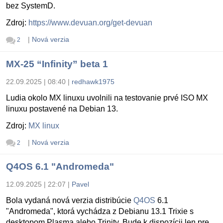
bez SystemD.
Zdroj:
https://www.devuan.org/get-devuan
|
Nová verzia
2
MX-25 “Infinity” beta 1
22.09.2025 | 08:40
|
redhawk1975
Ludia okolo MX linuxu uvolnili na testovanie prvé ISO MX
linuxu postavené na Debian 13.
Zdroj:
MX linux
|
Nová verzia
2
Q4OS 6.1 "Andromeda"
12.09.2025 | 22:07
|
Pavel
Bola vydaná nová verzia distribúcie
Q4OS
6.1
"Andromeda", ktorá vychádza z Debianu 13.1 Trixie s
desktopom Plasma alebo Trinity. Bude k dispozícii len pre