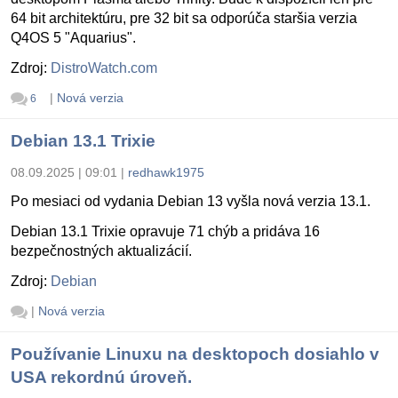
64 bit architektúru, pre 32 bit sa odporúča staršia verzia
Q4OS 5 "Aquarius".
Zdroj:
DistroWatch.com
|
Nová verzia
6
Debian 13.1 Trixie
08.09.2025 | 09:01
|
redhawk1975
Po mesiaci od vydania Debian 13 vyšla nová verzia 13.1.
Debian 13.1 Trixie opravuje 71 chýb a pridáva 16
bezpečnostných aktualizácií.
Zdroj:
Debian
|
Nová verzia
Používanie Linuxu na desktopoch dosiahlo v
USA rekordnú úroveň.