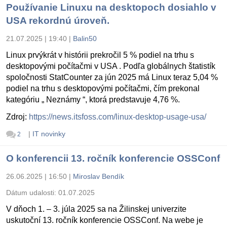
Používanie Linuxu na desktopoch dosiahlo v
USA rekordnú úroveň.
21.07.2025 | 19:40
|
Balin50
Linux prvýkrát v histórii prekročil 5 % podiel na trhu s
desktopovými počítačmi v USA . Podľa globálnych štatistík
spoločnosti StatCounter za jún 2025 má Linux teraz 5,04 %
podiel na trhu s desktopovými počítačmi, čím prekonal
kategóriu „ Neznámy “, ktorá predstavuje 4,76 %.
Zdroj:
https://news.itsfoss.com/linux-desktop-usage-usa/
|
IT novinky
2
O konferencii 13. ročník konferencie OSSConf
26.06.2025 | 16:50
|
Miroslav Bendík
Dátum udalosti:
01.07.2025
V dňoch 1. – 3. júla 2025 sa na Žilinskej univerzite
uskutoční 13. ročník konferencie OSSConf. Na webe je