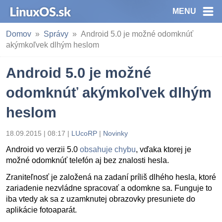
MENU
Domov
Správy
Android 5.0 je možné odomknúť
akýmkoľvek dlhým heslom
Android 5.0 je možné
odomknúť akýmkoľvek dlhým
heslom
18.09.2015 | 08:17
|
LUcoRP
|
Novinky
Android vo verzii 5.0
obsahuje chybu
, vďaka ktorej je
možné odomknúť telefón aj bez znalosti hesla.
Zraniteľnosť je založená na zadaní príliš dlhého hesla, ktoré
zariadenie nezvládne spracovať a odomkne sa. Funguje to
iba vtedy ak sa z uzamknutej obrazovky presuniete do
aplikácie fotoaparát.