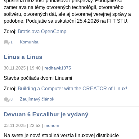
spustená možnosť prihlasovať príspevky. Podujatie sa
zameriava na témy otvorených technológii, otvoreného
softvéru, otvorených dát, ale aj otvorenej verejnej správy a
podobne. Podujatie sa uskutoční 25.4.2026 na FIIT STU.
Zdroj:
Bratislava OpenCamp
|
Komunita
1
Linus a Linus
30.11.2025 | 19:40
|
redhawk1975
Stavba počítača dvomi Linusmi
Zdroj:
Building a Computer with the CREATOR of Linux!
|
Zaujímavý článok
8
Devuan 6 Excalibur je vydaný
03.11.2025 | 22:52
|
menom
Na svete je nová stabilná verzia linuxovej distribúcie