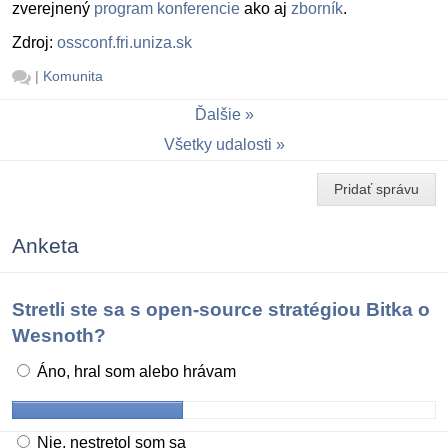
zverejnený
program konferencie
ako aj
zborník
.
Zdroj:
ossconf.fri.uniza.sk
|
Komunita
Ďalšie
Všetky udalosti
Pridať správu
Anketa
Stretli ste sa s open-source stratégiou Bitka o
Wesnoth?
Áno, hral som alebo hrávam
Nie, nestretol som sa