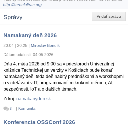
http://kernelultras.org
Správy
Pridať správu
Namakaný deň 2026
20.04 | 20:25
|
Miroslav Bendík
Dátum udalosti:
04.05.2026
Dňa 4. mája 2026 od 9:00 sa v priestoroch Univerzitnej
knižnice Technickej univerzity v Košiciach bude konať
namakaný deň, teda deň nabitý prednáškami a workshopmi
o vzdelávaní v IT, programovaní, mikrokontroléroch, AI,
bezpečnosti, IoT a o ďalších témach.
Zdroj:
namakanyden.sk
|
Komunita
3
Konferencia OSSConf 2026