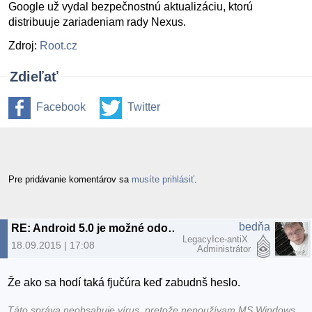
Google už vydal bezpečnostnú aktualizáciu, ktorú
distribuuje zariadeniam rady Nexus.
Zdroj:
Root.cz
Zdieľať
Facebook
Twitter
Pre pridávanie komentárov sa
musíte prihlásiť
.
bedňa
RE: Android 5.0 je možné odomknúť akýmkoľvek dlhým heslom
LegacyIce-antiX
18.09.2015 | 17:08
Administrátor
Že ako sa hodí taká fjučúra keď zabudnš heslo.
Táto správa neobsahuje vírus, pretože nepoužívam MS Windows.