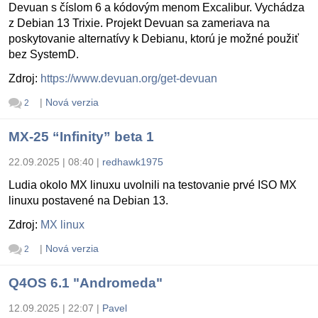
Devuan s číslom 6 a kódovým menom Excalibur. Vychádza
z Debian 13 Trixie. Projekt Devuan sa zameriava na
poskytovanie alternatívy k Debianu, ktorú je možné použiť
bez SystemD.
Zdroj:
https://www.devuan.org/get-devuan
|
Nová verzia
2
MX-25 “Infinity” beta 1
22.09.2025 | 08:40
|
redhawk1975
Ludia okolo MX linuxu uvolnili na testovanie prvé ISO MX
linuxu postavené na Debian 13.
Zdroj:
MX linux
|
Nová verzia
2
Q4OS 6.1 "Andromeda"
12.09.2025 | 22:07
|
Pavel