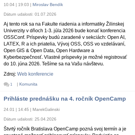
10.04 | 19:03
|
Miroslav Bendík
Dátum udalosti:
01.07.2026
Aj tento rok sa na Fakulte riadenia a informatiky Žilinskej
Univerzity v dňoch 1-3. júla 2026 bude konať konferencia
OSSConf. Príspevky budú zaradené v sekciách: Open AI,
LATEX, R a ich priatelia, Vývoj OSS, OSS vo vzdelávaní,
Open GIS & Open Data, Open Hardware a
Kyberbezpečnosť. Vlastné príspevky je možné registrovať
do 10. júna 2026. Tešíme sa na Vašu návštevu.
Zdroj:
Web konferencie
|
Komunita
1
Prihláste prednášku na 4. ročník OpenCamp
24.01 | 14:45
|
MarekGalinski
Dátum udalosti:
25.04.2026
Štvrtý ročník Bratislava OpenCamp pozná svoj termín a je