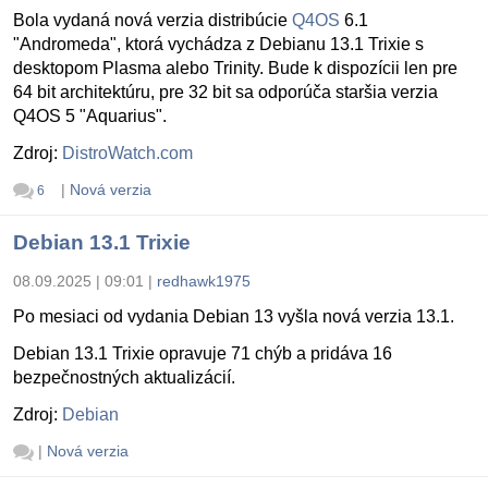
Bola vydaná nová verzia distribúcie
Q4OS
6.1
"Andromeda", ktorá vychádza z Debianu 13.1 Trixie s
desktopom Plasma alebo Trinity. Bude k dispozícii len pre
64 bit architektúru, pre 32 bit sa odporúča staršia verzia
Q4OS 5 "Aquarius".
Zdroj:
DistroWatch.com
|
Nová verzia
6
Debian 13.1 Trixie
08.09.2025 | 09:01
|
redhawk1975
Po mesiaci od vydania Debian 13 vyšla nová verzia 13.1.
Debian 13.1 Trixie opravuje 71 chýb a pridáva 16
bezpečnostných aktualizácií.
Zdroj:
Debian
|
Nová verzia