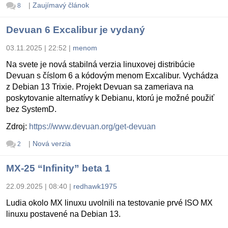
|
Zaujímavý článok
8
Devuan 6 Excalibur je vydaný
03.11.2025 | 22:52
|
menom
Na svete je nová stabilná verzia linuxovej distribúcie
Devuan s číslom 6 a kódovým menom Excalibur. Vychádza
z Debian 13 Trixie. Projekt Devuan sa zameriava na
poskytovanie alternatívy k Debianu, ktorú je možné použiť
bez SystemD.
Zdroj:
https://www.devuan.org/get-devuan
|
Nová verzia
2
MX-25 “Infinity” beta 1
22.09.2025 | 08:40
|
redhawk1975
Ludia okolo MX linuxu uvolnili na testovanie prvé ISO MX
linuxu postavené na Debian 13.