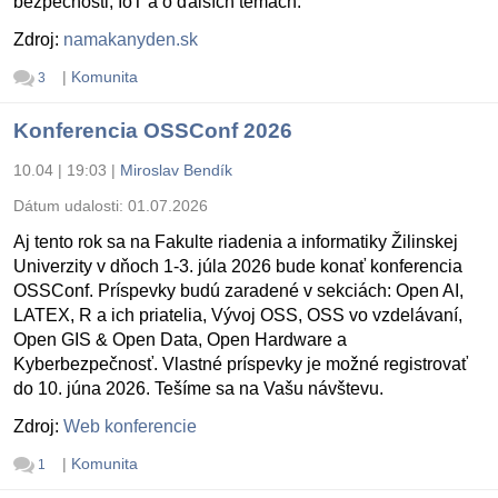
bezpečnosti, IoT a o ďalších témach.
Zdroj:
namakanyden.sk
|
Komunita
3
Konferencia OSSConf 2026
10.04 | 19:03
|
Miroslav Bendík
Dátum udalosti:
01.07.2026
Aj tento rok sa na Fakulte riadenia a informatiky Žilinskej
Univerzity v dňoch 1-3. júla 2026 bude konať konferencia
OSSConf. Príspevky budú zaradené v sekciách: Open AI,
LATEX, R a ich priatelia, Vývoj OSS, OSS vo vzdelávaní,
Open GIS & Open Data, Open Hardware a
Kyberbezpečnosť. Vlastné príspevky je možné registrovať
do 10. júna 2026. Tešíme sa na Vašu návštevu.
Zdroj:
Web konferencie
|
Komunita
1