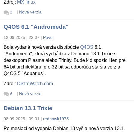
Zdroj:
MX linux
|
Nová verzia
2
Q4OS 6.1 "Andromeda"
12.09.2025 | 22:07
|
Pavel
Bola vydaná nová verzia distribúcie
Q4OS
6.1
"Andromeda", ktorá vychádza z Debianu 13.1 Trixie s
desktopom Plasma alebo Trinity. Bude k dispozícii len pre
64 bit architektúru, pre 32 bit sa odporúča staršia verzia
Q4OS 5 "Aquarius".
Zdroj:
DistroWatch.com
|
Nová verzia
6
Debian 13.1 Trixie
08.09.2025 | 09:01
|
redhawk1975
Po mesiaci od vydania Debian 13 vyšla nová verzia 13.1.