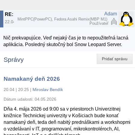
Adam
RE: Apple končí s macOS Server
MintPPC(PowerPC), Fedora Asahi Remix(MBP M1)
22.04.2022 | 17:09
Používateľ
Nič prekvapujúce. Veď nejaký čas je to nepoužiteľná lacná
aplikácia. Posledný skutočný bol Snow Leopard Server.
Správy
Pridať správu
Namakaný deň 2026
20.04 | 20:25
|
Miroslav Bendík
Dátum udalosti:
04.05.2026
Dňa 4. mája 2026 od 9:00 sa v priestoroch Univerzitnej
knižnice Technickej univerzity v Košiciach bude konať
namakaný deň, teda deň nabitý prednáškami a workshopmi
o vzdelávaní v IT, programovaní, mikrokontroléroch, AI,