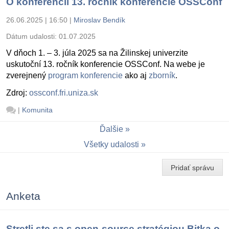
O konferencii 13. ročník konferencie OSSConf
26.06.2025 | 16:50
|
Miroslav Bendík
Dátum udalosti:
01.07.2025
V dňoch 1. – 3. júla 2025 sa na Žilinskej univerzite
uskutoční 13. ročník konferencie OSSConf. Na webe je
zverejnený
program konferencie
ako aj
zborník
.
Zdroj:
ossconf.fri.uniza.sk
|
Komunita
Ďalšie
Všetky udalosti
Pridať správu
Anketa
Stretli ste sa s open-source stratégiou Bitka o