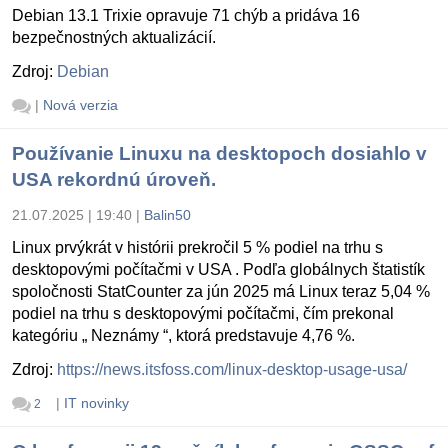
Debian 13.1 Trixie opravuje 71 chýb a pridáva 16
bezpečnostných aktualizácií.
Zdroj:
Debian
|
Nová verzia
Používanie Linuxu na desktopoch dosiahlo v
USA rekordnú úroveň.
21.07.2025 | 19:40
|
Balin50
Linux prvýkrát v histórii prekročil 5 % podiel na trhu s
desktopovými počítačmi v USA . Podľa globálnych štatistík
spoločnosti StatCounter za jún 2025 má Linux teraz 5,04 %
podiel na trhu s desktopovými počítačmi, čím prekonal
kategóriu „ Neznámy “, ktorá predstavuje 4,76 %.
Zdroj:
https://news.itsfoss.com/linux-desktop-usage-usa/
|
IT novinky
2