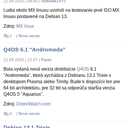
22.09.2025 | 08:40
|
redhawk1975
Ludia okolo MX linuxu uvolnili na testovanie prvé ISO MX
linuxu postavené na Debian 13.
Zdroj:
MX linux
|
Nová verzia
2
Q4OS 6.1 "Andromeda"
12.09.2025 | 22:07
|
Pavel
Bola vydaná nová verzia distribúcie
Q4OS
6.1
"Andromeda", ktorá vychádza z Debianu 13.1 Trixie s
desktopom Plasma alebo Trinity. Bude k dispozícii len pre
64 bit architektúru, pre 32 bit sa odporúča staršia verzia
Q4OS 5 "Aquarius".
Zdroj:
DistroWatch.com
|
Nová verzia
6
Debian 13.1 Trixie