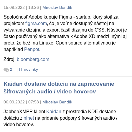
15.09.2022 | 18:26
|
Miroslav Bendík
Spoločnosť Adobe kupuje Figmu - startup, ktorý stojí za
projektom
figma.com
, čo je voľne dostupný nástroj na
vytváranie dizajnu a export častí dizajnu do CSS. Nástroj je
často používaný ako alternatíva k Adobe XD medzi inými aj
preto, že beží na Linuxe. Open source alternatívnou je
napríklad
Penpot
.
Zdroj:
bloomberg.com
|
IT novinky
2
Kaidan dostane dotáciu na zapracovanie
šifrovaných audio / video hovorov
06.09.2022 | 07:58
|
Miroslav Bendík
Jabber/XMPP klient
Kaidan
z prostredia KDE dostane
dotáciu z
nlnet
na pridanie podpory šifrovaných audio /
video hovorov.