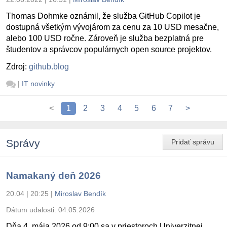
Thomas Dohmke oznámil, že služba GitHub Copilot je
dostupná všetkým vývojárom za cenu za 10 USD mesačne,
alebo 100 USD ročne. Zároveň je služba bezplatná pre
študentov a správcov populárnych open source projektov.
Zdroj:
github.blog
|
IT novinky
<
1
2
3
4
5
6
7
>
Správy
Pridať správu
Namakaný deň 2026
20.04 | 20:25
|
Miroslav Bendík
Dátum udalosti:
04.05.2026
Dňa 4. mája 2026 od 9:00 sa v priestoroch Univerzitnej