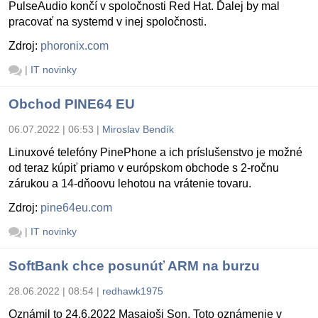
PulseAudio končí v spoločnosti Red Hat. Ďalej by mal
pracovať na systemd v inej spoločnosti.
Zdroj:
phoronix.com
|
IT novinky
Obchod PINE64 EU
06.07.2022 | 06:53
|
Miroslav Bendík
Linuxové telefóny PinePhone a ich príslušenstvo je možné
od teraz kúpiť priamo v európskom obchode s 2-ročnu
zárukou a 14-dňoovu lehotou na vrátenie tovaru.
Zdroj:
pine64eu.com
|
IT novinky
SoftBank chce posunúť ARM na burzu
28.06.2022 | 08:54
|
redhawk1975
Oznámil to 24.6.2022 Masajoši Son. Toto oznámenie v