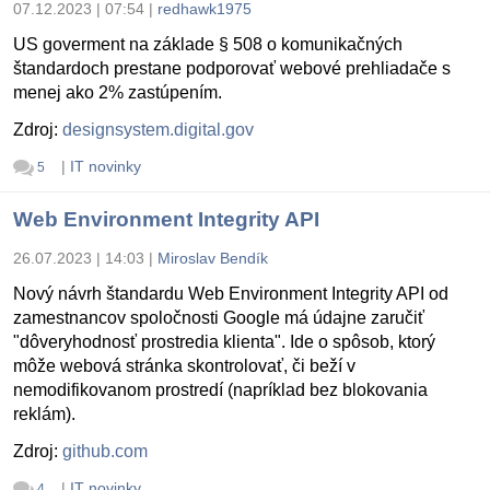
07.12.2023 | 07:54
|
redhawk1975
US goverment na základe § 508 o komunikačných
štandardoch prestane podporovať webové prehliadače s
menej ako 2% zastúpením.
Zdroj:
designsystem.digital.gov
|
IT novinky
5
Web Environment Integrity API
26.07.2023 | 14:03
|
Miroslav Bendík
Nový návrh štandardu Web Environment Integrity API od
zamestnancov spoločnosti Google má údajne zaručiť
"dôveryhodnosť prostredia klienta". Ide o spôsob, ktorý
môže webová stránka skontrolovať, či beží v
nemodifikovanom prostredí (napríklad bez blokovania
reklám).
Zdroj:
github.com
|
IT novinky
4