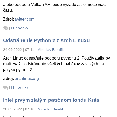
alebo podpora Vulkan API bude vyžadovať o niečo viac
času.
Zdroj:
twitter.com
|
IT novinky
Odstránenie Python 2 z Arch Linuxu
24.09.2022 | 07:11
|
Miroslav Bendík
Arch Linux odstraňuje podporu pythonu 2. Používatelia by
mali zvážiť odstránenie všetkých balíčkov závislých na
jazyku python 2.
Zdroj:
archlinux.org
|
IT novinky
Intel prvým zlatým patrónom fondu Krita
20.09.2022 | 07:10
|
Miroslav Bendík