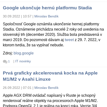
Google ukončuje hernú platformu Stadia
30.09.2022 | 10:57
|
Miroslav Bendík
Spoločnosť Google oznámila ukončenie hernej platformy
Stadia. Oznámenie prichádza necelé 2 roky od uvedenia na
slovenský trh (december 2020). Služba bola predstavená v
marci 2019. Do pozornosti dávam aj
tweet
z 29. 7. 2022, v
ktorom tvrdia, že sa vypínať nebude.
Zdroj:
blog.google
|
IT novinky
1
Prvá graficky akcelerovaná kocka na Apple
M1/M2 v Asahi Linuxe
26.09.2022 | 07:01
|
Miroslav Bendík
Apple AGX DRM ovládač napísaný v Ruste je schopný
renderovať reálne objekty na procesoroch Apple M1/M2.
Podpora OpenGL 2.1 je reálna na konci roka. Verzie 3/4