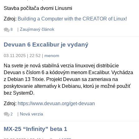
Stavba počítača dvomi Linusmi
Zdroj:
Building a Computer with the CREATOR of Linux!
|
Zaujímavý článok
8
Devuan 6 Excalibur je vydaný
03.11.2025 | 22:52
|
menom
Na svete je nová stabilná verzia linuxovej distribúcie
Devuan s číslom 6 a kódovým menom Excalibur. Vychádza
z Debian 13 Trixie. Projekt Devuan sa zameriava na
poskytovanie alternatívy k Debianu, ktorú je možné použiť
bez SystemD.
Zdroj:
https://www.devuan.org/get-devuan
|
Nová verzia
2
MX-25 “Infinity” beta 1