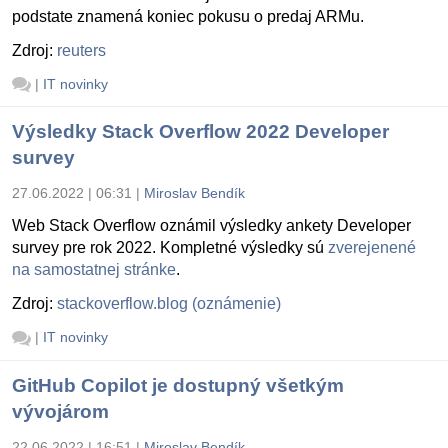
podstate znamená koniec pokusu o predaj ARMu.
Zdroj:
reuters
|
IT novinky
Výsledky Stack Overflow 2022 Developer
survey
27.06.2022 | 06:31
|
Miroslav Bendík
Web Stack Overflow oznámil výsledky ankety Developer
survey pre rok 2022. Kompletné výsledky sú
zverejenené
na samostatnej stránke
.
Zdroj:
stackoverflow.blog (oznámenie)
|
IT novinky
GitHub Copilot je dostupný všetkým
vývojárom
22.06.2022 | 16:51
|
Miroslav Bendík