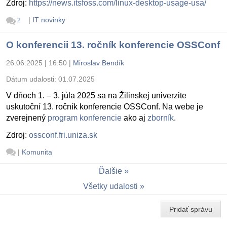
Zdroj:
https://news.itsfoss.com/linux-desktop-usage-usa/
|
IT novinky
2
O konferencii 13. ročník konferencie OSSConf
26.06.2025 | 16:50
|
Miroslav Bendík
Dátum udalosti:
01.07.2025
V dňoch 1. – 3. júla 2025 sa na Žilinskej univerzite
uskutoční 13. ročník konferencie OSSConf. Na webe je
zverejnený
program konferencie
ako aj
zborník
.
Zdroj:
ossconf.fri.uniza.sk
|
Komunita
Ďalšie
Všetky udalosti
Pridať správu