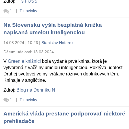
Zdroj:
IT's FOSS
|
IT novinky
1
Na Slovensku vyšla bezplatná knižka
napísaná umelou inteligenciou
14.03.2024 | 10:26
|
Stanislav Hoferek
Dátum udalosti:
13.03.2024
V
Greenie knižnici
bola vydaná prvá kniha, ktorá je
vytvorená z väčšiny umelou inteligenciou. Pokrýva udalosti
Druhej svetovej vojny, vrátane rôznych doplnkových tém.
Kniha je v angličtine.
Zdroj:
Blog na Denníku N
|
IT novinky
1
Americká vláda prestane podporovať niektoré
prehliadače