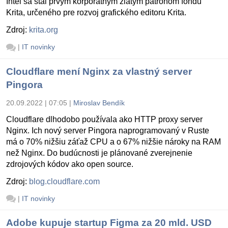
Intel sa stal prvým korporátnym zlatým patrónom fondu
Krita, určeného pre rozvoj grafického editoru Krita.
Zdroj:
krita.org
|
IT novinky
Cloudflare mení Nginx za vlastný server
Pingora
20.09.2022 | 07:05
|
Miroslav Bendík
Cloudflare dlhodobo používala ako HTTP proxy server
Nginx. Ich nový server Pingora naprogramovaný v Ruste
má o 70% nižšiu záťaž CPU a o 67% nižšie nároky na RAM
než Nginx. Do budúcnosti je plánované zverejnenie
zdrojových kódov ako open source.
Zdroj:
blog.cloudflare.com
|
IT novinky
Adobe kupuje startup Figma za 20 mld. USD