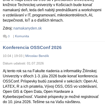
knižnice Technickej univerzity v Košiciach bude konať
namakaný deň, teda deň nabitý prednáškami a workshopmi
o vzdelávaní v IT, programovaní, mikrokontroléroch, AI,
bezpečnosti, IoT a o ďalších témach.
Zdroj:
namakanyden.sk
|
Komunita
3
Konferencia OSSConf 2026
10.04 | 19:03
|
Miroslav Bendík
Dátum udalosti:
01.07.2026
Aj tento rok sa na Fakulte riadenia a informatiky Žilinskej
Univerzity v dňoch 1-3. júla 2026 bude konať konferencia
OSSConf. Príspevky budú zaradené v sekciách: Open AI,
LATEX, R a ich priatelia, Vývoj OSS, OSS vo vzdelávaní,
Open GIS & Open Data, Open Hardware a
Kyberbezpečnosť. Vlastné príspevky je možné registrovať
do 10. júna 2026. Tešíme sa na Vašu návštevu.