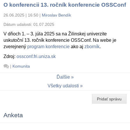
O konferencii 13. ročník konferencie OSSConf
26.06.2025 | 16:50
|
Miroslav Bendík
Dátum udalosti:
01.07.2025
V dňoch 1. – 3. júla 2025 sa na Žilinskej univerzite
uskutoční 13. ročník konferencie OSSConf. Na webe je
zverejnený
program konferencie
ako aj
zborník
.
Zdroj:
ossconf.fri.uniza.sk
|
Komunita
Ďalšie
Všetky udalosti
Pridať správu
Anketa