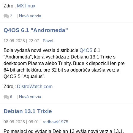
Zdroj:
MX linux
|
Nová verzia
2
Q4OS 6.1 "Andromeda"
12.09.2025 | 22:07
|
Pavel
Bola vydaná nová verzia distribúcie
Q4OS
6.1
"Andromeda", ktorá vychádza z Debianu 13.1 Trixie s
desktopom Plasma alebo Trinity. Bude k dispozícii len pre
64 bit architektúru, pre 32 bit sa odporúča staršia verzia
Q4OS 5 "Aquarius".
Zdroj:
DistroWatch.com
|
Nová verzia
6
Debian 13.1 Trixie
08.09.2025 | 09:01
|
redhawk1975
Po mesiaci od vydania Debian 13 vyšla nová verzia 13.1.