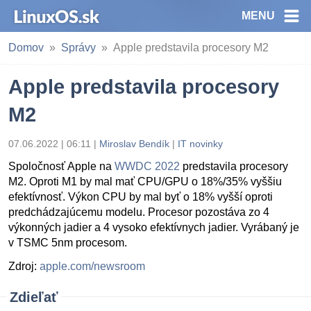
MENU
Domov
Správy
Apple predstavila procesory M2
Apple predstavila procesory
M2
07.06.2022 | 06:11
|
Miroslav Bendík
|
IT novinky
Spoločnosť Apple na
WWDC 2022
predstavila procesory
M2. Oproti M1 by mal mať CPU/GPU o 18%/35% vyššiu
efektívnosť. Výkon CPU by mal byť o 18% vyšší oproti
predchádzajúcemu modelu. Procesor pozostáva zo 4
výkonných jadier a 4 vysoko efektívnych jadier. Vyrábaný je
v TSMC 5nm procesom.
Zdroj:
apple.com/newsroom
Zdieľať