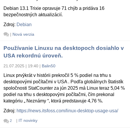
Debian 13.1 Trixie opravuje 71 chýb a pridáva 16
bezpečnostných aktualizácií.
Zdroj:
Debian
|
Nová verzia
Používanie Linuxu na desktopoch dosiahlo v
USA rekordnú úroveň.
21.07.2025 | 19:40
|
Balin50
Linux prvýkrát v histórii prekročil 5 % podiel na trhu s
desktopovými počítačmi v USA . Podľa globálnych štatistík
spoločnosti StatCounter za jún 2025 má Linux teraz 5,04 %
podiel na trhu s desktopovými počítačmi, čím prekonal
kategóriu „ Neznámy “, ktorá predstavuje 4,76 %.
Zdroj:
https://news.itsfoss.com/linux-desktop-usage-usa/
|
IT novinky
2