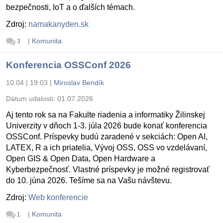
bezpečnosti, IoT a o ďalších témach.
Zdroj:
namakanyden.sk
|
Komunita
3
Konferencia OSSConf 2026
10.04 | 19:03
|
Miroslav Bendík
Dátum udalosti:
01.07.2026
Aj tento rok sa na Fakulte riadenia a informatiky Žilinskej
Univerzity v dňoch 1-3. júla 2026 bude konať konferencia
OSSConf. Príspevky budú zaradené v sekciách: Open AI,
LATEX, R a ich priatelia, Vývoj OSS, OSS vo vzdelávaní,
Open GIS & Open Data, Open Hardware a
Kyberbezpečnosť. Vlastné príspevky je možné registrovať
do 10. júna 2026. Tešíme sa na Vašu návštevu.
Zdroj:
Web konferencie
|
Komunita
1