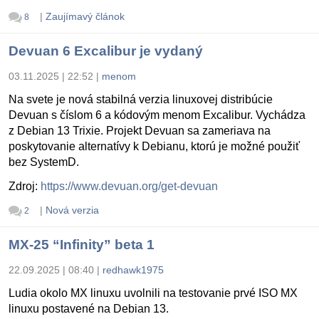
|
Zaujímavý článok
8
Devuan 6 Excalibur je vydaný
03.11.2025 | 22:52
|
menom
Na svete je nová stabilná verzia linuxovej distribúcie
Devuan s číslom 6 a kódovým menom Excalibur. Vychádza
z Debian 13 Trixie. Projekt Devuan sa zameriava na
poskytovanie alternatívy k Debianu, ktorú je možné použiť
bez SystemD.
Zdroj:
https://www.devuan.org/get-devuan
|
Nová verzia
2
MX-25 “Infinity” beta 1
22.09.2025 | 08:40
|
redhawk1975
Ludia okolo MX linuxu uvolnili na testovanie prvé ISO MX
linuxu postavené na Debian 13.