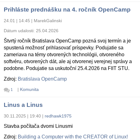
Prihláste prednášku na 4. ročník OpenCamp
24.01 | 14:45
|
MarekGalinski
Dátum udalosti:
25.04.2026
Štvrtý ročník Bratislava OpenCamp pozná svoj termín a je
spustená možnosť prihlasovať príspevky. Podujatie sa
zameriava na témy otvorených technológii, otvoreného
softvéru, otvorených dát, ale aj otvorenej verejnej správy a
podobne. Podujatie sa uskutoční 25.4.2026 na FIIT STU.
Zdroj:
Bratislava OpenCamp
|
Komunita
1
Linus a Linus
30.11.2025 | 19:40
|
redhawk1975
Stavba počítača dvomi Linusmi
Zdroj:
Building a Computer with the CREATOR of Linux!