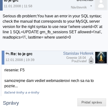
to je grc
11.01.2008 | 11:58
Návštevník
Serious db problem:You have an error in your SQL syntax;
check the manual that corresponds to your MySQL server
version for the right syntax to use near \'where userid=0\' at
line 1 SQL=UPDATE grn_fb_sessions SET allowed=\'na\',
readtopics=\'\', lasttime= where userid=0
Stanislav Hoferek
Re: to je grc
Greenie 18.04
12.01.2008 | 19:39
Používateľ
riesenie: F5
samozrejme dam vediet webmasterovi nech sa na to
pozrie...
tlačené knihy a e-knihy
Správy
Pridať správu