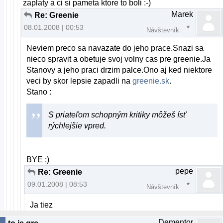
zaplaty a ci si pameta ktore to boli :-)
Marek
Re: Greenie
08.01.2008 | 00:53
Návštevník
Neviem preco sa navazate do jeho prace.Snazi sa
nieco spravit a obetuje svoj volny cas pre greenie.Ja
Stanovy a jeho praci drzim palce.Ono aj ked niektore
veci by skor lepsie zapadli na
greenie.sk
.
Stano :
S priateľom schopným kritiky môžeš ísť
rýchlejšie vpred.
BYE :)
pepe
Re: Greenie
09.01.2008 | 08:53
Návštevník
Ja tiez
Dementor