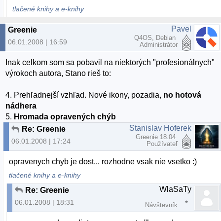
tlačené knihy a e-knihy
Pavel
Greenie
Q4OS, Debian
06.01.2008 | 16:59
Administrátor
Inak celkom som sa pobavil na niektorých "profesionálnych"
výrokoch autora, Stano rieš to:
4. Prehľadnejší vzhľad. Nové ikony, pozadia,
no hotová
nádhera
5.
Hromada opravených chýb
Stanislav Hoferek
Re: Greenie
Greenie 18.04
06.01.2008 | 17:24
Používateľ
opravenych chyb je dost... rozhodne vsak nie vsetko :)
tlačené knihy a e-knihy
WlaSaTy
Re: Greenie
06.01.2008 | 18:31
Návštevník