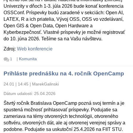
Univerzity v dňoch 1-3. júla 2026 bude konať konferencia
OSSConf. Príspevky budú zaradené v sekciách: Open AI,
LATEX, R a ich priatelia, Vývoj OSS, OSS vo vzdelávaní,
Open GIS & Open Data, Open Hardware a
Kyberbezpečnosť. Vlastné príspevky je možné registrovať
do 10. júna 2026. Tešíme sa na Vašu návštevu.
Zdroj:
Web konferencie
|
Komunita
1
Prihláste prednášku na 4. ročník OpenCamp
24.01 | 14:45
|
MarekGalinski
Dátum udalosti:
25.04.2026
Štvrtý ročník Bratislava OpenCamp pozná svoj termín a je
spustená možnosť prihlasovať príspevky. Podujatie sa
zameriava na témy otvorených technológii, otvoreného
softvéru, otvorených dát, ale aj otvorenej verejnej správy a
podobne. Podujatie sa uskutoční 25.4.2026 na FIIT STU.