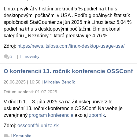
Linux prvýkrát v histórii prekročil 5 % podiel na trhu s
desktopovými počítačmi v USA . Podľa globálnych štatistík
spoločnosti StatCounter za jún 2025 má Linux teraz 5,04 %
podiel na trhu s desktopovými počítačmi, čím prekonal
kategóriu „ Neznámy “, ktorá predstavuje 4,76 %.
Zdroj:
https://news.itsfoss.com/linux-desktop-usage-usa/
|
IT novinky
2
O konferencii 13. ročník konferencie OSSConf
26.06.2025 | 16:50
|
Miroslav Bendík
Dátum udalosti:
01.07.2025
V dňoch 1. – 3. júla 2025 sa na Žilinskej univerzite
uskutoční 13. ročník konferencie OSSConf. Na webe je
zverejnený
program konferencie
ako aj
zborník
.
Zdroj:
ossconf.fri.uniza.sk
|
Komunita