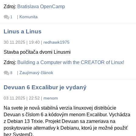
Zdroj:
Bratislava OpenCamp
|
Komunita
1
Linus a Linus
30.11.2025 | 19:40
|
redhawk1975
Stavba počítača dvomi Linusmi
Zdroj:
Building a Computer with the CREATOR of Linux!
|
Zaujímavý článok
8
Devuan 6 Excalibur je vydaný
03.11.2025 | 22:52
|
menom
Na svete je nová stabilná verzia linuxovej distribúcie
Devuan s číslom 6 a kódovým menom Excalibur. Vychádza
z Debian 13 Trixie. Projekt Devuan sa zameriava na
poskytovanie alternatívy k Debianu, ktorú je možné použiť
bez SystemD.