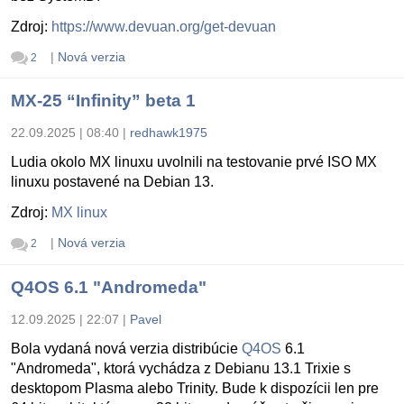
Zdroj:
https://www.devuan.org/get-devuan
|
Nová verzia
2
MX-25 “Infinity” beta 1
22.09.2025 | 08:40
|
redhawk1975
Ludia okolo MX linuxu uvolnili na testovanie prvé ISO MX
linuxu postavené na Debian 13.
Zdroj:
MX linux
|
Nová verzia
2
Q4OS 6.1 "Andromeda"
12.09.2025 | 22:07
|
Pavel
Bola vydaná nová verzia distribúcie
Q4OS
6.1
"Andromeda", ktorá vychádza z Debianu 13.1 Trixie s
desktopom Plasma alebo Trinity. Bude k dispozícii len pre