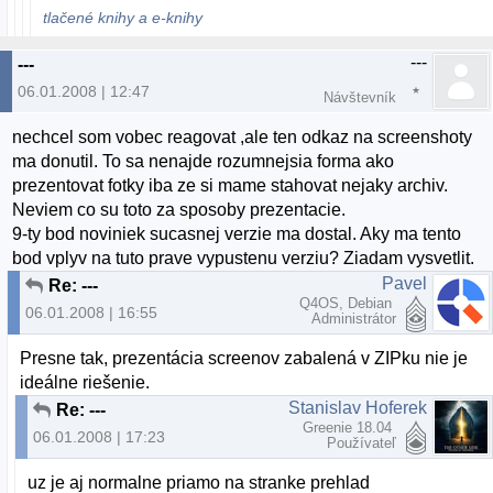
tlačené knihy a e-knihy
---
---
06.01.2008 | 12:47
Návštevník
nechcel som vobec reagovat ,ale ten odkaz na screenshoty
ma donutil. To sa nenajde rozumnejsia forma ako
prezentovat fotky iba ze si mame stahovat nejaky archiv.
Neviem co su toto za sposoby prezentacie.
9-ty bod noviniek sucasnej verzie ma dostal. Aky ma tento
bod vplyv na tuto prave vypustenu verziu? Ziadam vysvetlit.
Pavel
Re: ---
Q4OS, Debian
06.01.2008 | 16:55
Administrátor
Presne tak, prezentácia screenov zabalená v ZIPku nie je
ideálne riešenie.
Stanislav Hoferek
Re: ---
Greenie 18.04
06.01.2008 | 17:23
Používateľ
uz je aj normalne priamo na stranke prehlad