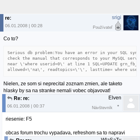
srigi
re:
06.01.2008 | 00:28
Používateľ
Co to?
Serious db problem:You have an error in your SQL synt
check the manual that corresponds to your MySQL serve
near \'where userid=0\' at line 1 SQL=UPDATE grn_fb_s
allowed=\'na\', readtopics=\'\', lasttime= where use
Nielen, ze som si neprecital zoznam zmien, ale taketo
hlasky by sa na stranke nemali vobec objavovat!
Elven
Re: re:
06.01.2008 | 00:37
Návštevník
riesenie: F5
obcas forum trochu vypadava, refreshom sa to napravi
WlaSaTy