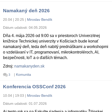
Namakaný deň 2026
20.04 | 20:25
|
Miroslav Bendík
Dátum udalosti:
04.05.2026
Dňa 4. mája 2026 od 9:00 sa v priestoroch Univerzitnej
knižnice Technickej univerzity v Košiciach bude konať
namakaný deň, teda deň nabitý prednáškami a workshopmi
o vzdelávaní v IT, programovaní, mikrokontroléroch, AI,
bezpečnosti, IoT a o ďalších témach.
Zdroj:
namakanyden.sk
|
Komunita
3
Konferencia OSSConf 2026
10.04 | 19:03
|
Miroslav Bendík
Dátum udalosti:
01.07.2026
Aj tento rok sa na Fakulte riadenia a informatiky Žilinskej