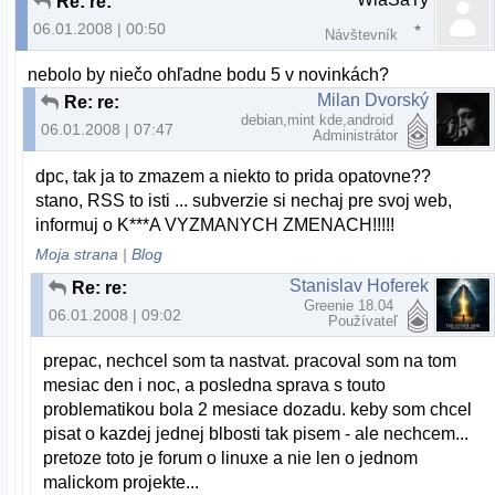
Re: re:
06.01.2008 | 00:50
Návštevník
nebolo by niečo ohľadne bodu 5 v novinkách?
Milan Dvorský
Re: re:
debian,mint kde,android
06.01.2008 | 07:47
Administrátor
dpc, tak ja to zmazem a niekto to prida opatovne??
stano, RSS to isti ... subverzie si nechaj pre svoj web,
informuj o K***A VYZMANYCH ZMENACH!!!!!
Moja strana
|
Blog
Stanislav Hoferek
Re: re:
Greenie 18.04
06.01.2008 | 09:02
Používateľ
prepac, nechcel som ta nastvat. pracoval som na tom
mesiac den i noc, a posledna sprava s touto
problematikou bola 2 mesiace dozadu. keby som chcel
pisat o kazdej jednej blbosti tak pisem - ale nechcem...
pretoze toto je forum o linuxe a nie len o jednom
malickom projekte...