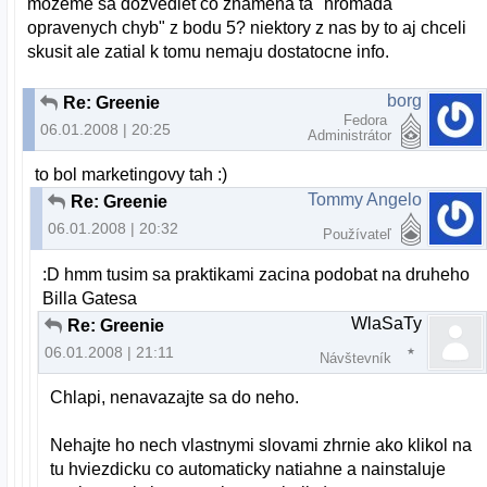
mozeme sa dozvediet co znamena ta "hromada
opravenych chyb" z bodu 5? niektory z nas by to aj chceli
skusit ale zatial k tomu nemaju dostatocne info.
borg
Re: Greenie
Fedora
06.01.2008 | 20:25
Administrátor
to bol marketingovy tah :)
Tommy Angelo
Re: Greenie
06.01.2008 | 20:32
Používateľ
:D hmm tusim sa praktikami zacina podobat na druheho
Billa Gatesa
WlaSaTy
Re: Greenie
06.01.2008 | 21:11
Návštevník
Chlapi, nenavazajte sa do neho.
Nehajte ho nech vlastnymi slovami zhrnie ako klikol na
tu hviezdicku co automaticky natiahne a nainstaluje