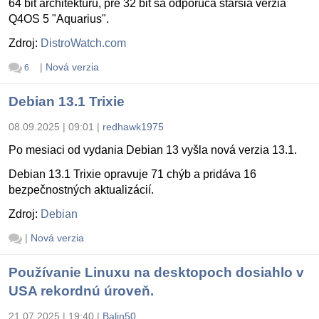
64 bit architektúru, pre 32 bit sa odporúča staršia verzia
Q4OS 5 "Aquarius".
Zdroj:
DistroWatch.com
|
Nová verzia
6
Debian 13.1 Trixie
08.09.2025 | 09:01
|
redhawk1975
Po mesiaci od vydania Debian 13 vyšla nová verzia 13.1.
Debian 13.1 Trixie opravuje 71 chýb a pridáva 16
bezpečnostných aktualizácií.
Zdroj:
Debian
|
Nová verzia
Používanie Linuxu na desktopoch dosiahlo v
USA rekordnú úroveň.
21.07.2025 | 19:40
|
Balin50