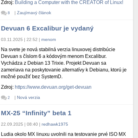
Zdroj:
Building a Computer with the CREATOR of Linux!
|
Zaujímavý článok
8
Devuan 6 Excalibur je vydaný
03.11.2025 | 22:52
|
menom
Na svete je nová stabilná verzia linuxovej distribúcie
Devuan s číslom 6 a kódovým menom Excalibur.
Vychádza z Debian 13 Trixie. Projekt Devuan sa
zameriava na poskytovanie alternatívy k Debianu, ktorú je
možné použiť bez SystemD.
Zdroj:
https://www.devuan.org/get-devuan
|
Nová verzia
2
MX-25 “Infinity” beta 1
22.09.2025 | 08:40
|
redhawk1975
Ludia okolo MX linuxu uvolnili na testovanie prvé ISO MX