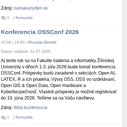
Zdroj:
namakanyden.sk
|
Komunita
3
Konferencia OSSConf 2026
10.04 | 19:03
|
Miroslav Bendík
Dátum udalosti:
01.07.2026
Aj tento rok sa na Fakulte riadenia a informatiky Žilinskej
Univerzity v dňoch 1-3. júla 2026 bude konať konferencia
OSSConf. Príspevky budú zaradené v sekciách: Open AI,
LATEX, R a ich priatelia, Vývoj OSS, OSS vo vzdelávaní,
Open GIS & Open Data, Open Hardware a
Kyberbezpečnosť. Vlastné príspevky je možné registrovať
do 10. júna 2026. Tešíme sa na Vašu návštevu.
Zdroj:
Web konferencie
|
Komunita
1