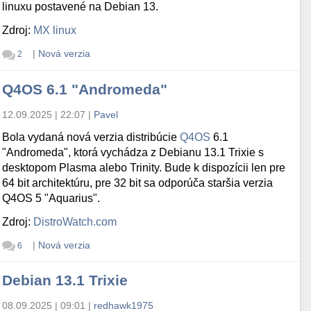
linuxu postavené na Debian 13.
Zdroj:
MX linux
|
Nová verzia
2
Q4OS 6.1 "Andromeda"
12.09.2025 | 22:07
|
Pavel
Bola vydaná nová verzia distribúcie
Q4OS
6.1
"Andromeda", ktorá vychádza z Debianu 13.1 Trixie s
desktopom Plasma alebo Trinity. Bude k dispozícii len pre
64 bit architektúru, pre 32 bit sa odporúča staršia verzia
Q4OS 5 "Aquarius".
Zdroj:
DistroWatch.com
|
Nová verzia
6
Debian 13.1 Trixie
08.09.2025 | 09:01
|
redhawk1975