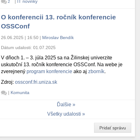
|
IT novinky
2
O konferencii 13. ročník konferencie
OSSConf
26.06.2025 | 16:50
|
Miroslav Bendík
Dátum udalosti:
01.07.2025
V dňoch 1. – 3. júla 2025 sa na Žilinskej univerzite
uskutoční 13. ročník konferencie OSSConf. Na webe je
zverejnený
program konferencie
ako aj
zborník
.
Zdroj:
ossconf.fri.uniza.sk
|
Komunita
Ďalšie
Všetky udalosti
Pridať správu