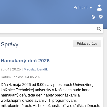
Prihlásiť
Správy
Pridať správu
Namakaný deň 2026
20.04 | 20:25
|
Miroslav Bendík
Dátum udalosti:
04.05.2026
Dňa 4. mája 2026 od 9:00 sa v priestoroch Univerzitnej
knižnice Technickej univerzity v Košiciach bude konať
namakaný deň, teda deň nabitý prednáškami a
workshopmi o vzdelávaní v IT, programovaní,
mikrokontroléroch, AI, bezpečnosti, IoT a o ďalších témach.