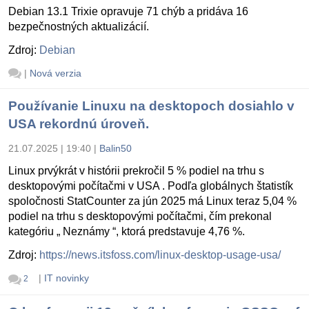
Debian 13.1 Trixie opravuje 71 chýb a pridáva 16
bezpečnostných aktualizácií.
Zdroj:
Debian
|
Nová verzia
Používanie Linuxu na desktopoch dosiahlo v
USA rekordnú úroveň.
21.07.2025 | 19:40
|
Balin50
Linux prvýkrát v histórii prekročil 5 % podiel na trhu s
desktopovými počítačmi v USA . Podľa globálnych štatistík
spoločnosti StatCounter za jún 2025 má Linux teraz 5,04 %
podiel na trhu s desktopovými počítačmi, čím prekonal
kategóriu „ Neznámy “, ktorá predstavuje 4,76 %.
Zdroj:
https://news.itsfoss.com/linux-desktop-usage-usa/
|
IT novinky
2