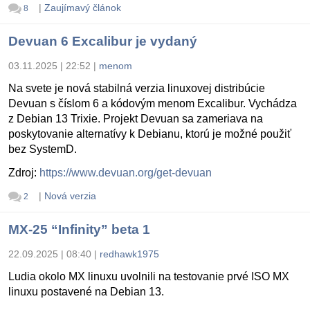
|
Zaujímavý článok
8
Devuan 6 Excalibur je vydaný
03.11.2025 | 22:52
|
menom
Na svete je nová stabilná verzia linuxovej distribúcie
Devuan s číslom 6 a kódovým menom Excalibur. Vychádza
z Debian 13 Trixie. Projekt Devuan sa zameriava na
poskytovanie alternatívy k Debianu, ktorú je možné použiť
bez SystemD.
Zdroj:
https://www.devuan.org/get-devuan
|
Nová verzia
2
MX-25 “Infinity” beta 1
22.09.2025 | 08:40
|
redhawk1975
Ludia okolo MX linuxu uvolnili na testovanie prvé ISO MX
linuxu postavené na Debian 13.