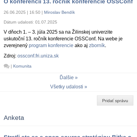
O konferencii 13. ročník konferencie OSSConf
26.06.2025 | 16:50
|
Miroslav Bendík
Dátum udalosti:
01.07.2025
V dňoch 1. – 3. júla 2025 sa na Žilinskej univerzite
uskutoční 13. ročník konferencie OSSConf. Na webe je
zverejnený
program konferencie
ako aj
zborník
.
Zdroj:
ossconf.fri.uniza.sk
|
Komunita
Ďalšie
Všetky udalosti
Pridať správu
Anketa