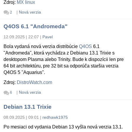
Zdroj:
MX linux
|
Nová verzia
2
Q4OS 6.1 "Andromeda"
12.09.2025 | 22:07
|
Pavel
Bola vydaná nová verzia distribúcie
Q4OS
6.1
"Andromeda", ktorá vychádza z Debianu 13.1 Trixie s
desktopom Plasma alebo Trinity. Bude k dispozícii len pre
64 bit architektúru, pre 32 bit sa odporúča staršia verzia
Q4OS 5 "Aquarius".
Zdroj:
DistroWatch.com
|
Nová verzia
6
Debian 13.1 Trixie
08.09.2025 | 09:01
|
redhawk1975
Po mesiaci od vydania Debian 13 vyšla nová verzia 13.1.