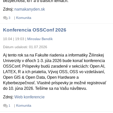
bezpečnosti, IoT a o ďalších témach.
Zdroj:
namakanyden.sk
|
Komunita
3
Konferencia OSSConf 2026
10.04 | 19:03
|
Miroslav Bendík
Dátum udalosti:
01.07.2026
Aj tento rok sa na Fakulte riadenia a informatiky Žilinskej
Univerzity v dňoch 1-3. júla 2026 bude konať konferencia
OSSConf. Príspevky budú zaradené v sekciách: Open AI,
LATEX, R a ich priatelia, Vývoj OSS, OSS vo vzdelávaní,
Open GIS & Open Data, Open Hardware a
Kyberbezpečnosť. Vlastné príspevky je možné registrovať
do 10. júna 2026. Tešíme sa na Vašu návštevu.
Zdroj:
Web konferencie
|
Komunita
1