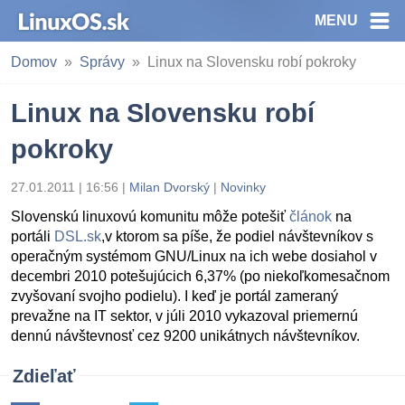
MENU
Domov
Správy
Linux na Slovensku robí pokroky
Linux na Slovensku robí
pokroky
27.01.2011 | 16:56
|
Milan Dvorský
|
Novinky
Slovenskú linuxovú komunitu môže potešiť
článok
na
portáli
DSL.sk
,v ktorom sa píše, že podiel návštevníkov s
operačným systémom GNU/Linux na ich webe dosiahol v
decembri 2010 potešujúcich 6,37% (po niekoľkomesačnom
zvyšovaní svojho podielu). I keď je portál zameraný
prevažne na IT sektor, v júli 2010 vykazoval priemernú
dennú návštevnosť cez 9200 unikátnych návštevníkov.
Zdieľať