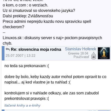
o kom, o com : o verziach.
Uz si zmaturoval so slovenskeho jazyka?
Dalsi preklep: Zvláštvnosťou
Preco admini neprejdu kazdu novu spravicku spell
checkerom?
--
Linuxos.sk : diskusny server s naj> poctom pravopisnych
chyb.
Stanislav Hoferek
Re: slovencina moja rodna
Greenie 18.04
25.07.2007 | 13:22
Používateľ
no teda sa prekonavam :(
dobre by bolo, keby kazdy autor mohol potom opravit to co
napisal... aj ked vlastne je tu nahlad :(
kontrolujem si v nahlade odkazy, ale zas som zabudol
prekontrolovat pravopis :(
tlačené knihy a e-knihy