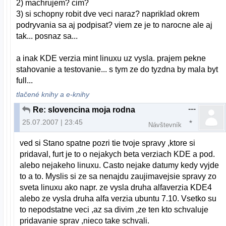
2) machrujem? cim?
3) si schopny robit dve veci naraz? napriklad okrem
podryvania sa aj podpisat? viem ze je to narocne ale aj
tak... posnaz sa...
a inak KDE verzia mint linuxu uz vysla. prajem pekne
stahovanie a testovanie... s tym ze do tyzdna by mala byt
full...
tlačené knihy a e-knihy
---
Re: slovencina moja rodna
25.07.2007 | 23:45
Návštevník
ved si Stano spatne pozri tie tvoje spravy ,ktore si
pridaval, furt je to o nejakych beta verziach KDE a pod.
alebo nejakeho linuxu. Casto nejake datumy kedy vyjde
to a to. Myslis si ze sa nenajdu zaujimavejsie spravy zo
sveta linuxu ako napr. ze vysla druha alfaverzia KDE4
alebo ze vysla druha alfa verzia ubuntu 7.10. Vsetko su
to nepodstatne veci ,az sa divim ,ze ten kto schvaluje
pridavanie sprav ,nieco take schvali.