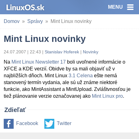
MENU
Domov
Správy
Mint Linux novinky
Mint Linux novinky
24.07.2007 | 22:43
|
Stanislav Hoferek
|
Novinky
Na
Mint Linux Newsletter 17
boli uvoľnené informácie o
XFCE a KDE verzií. Obidve by sa mali objaviť už v
najbližších dňoch. Mint Linux
3.1 Celena
ešte nemá
stanovený termín vydania, ale sú už známe niektoré
funkcie, ako MintAssistant a MintUpload. Zvláštvnosťou je
tiež plánovanie verzie označovanej ako
Mint Linux pro
.
Zdieľať
Facebook
Twitter