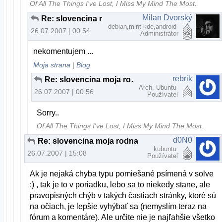
Of All The Things I've Lost, I Miss My Mind The Most.
Milan Dvorský
Re: slovencina moja rodna
debian,mint kde,android
26.07.2007 | 00:54
Administrátor
nekomentujem ...
Moja strana
|
Blog
rebrik
Re: slovencina moja rodna
Arch, Ubuntu
26.07.2007 | 00:56
Používateľ
Sorry..
Of All The Things I've Lost, I Miss My Mind The Most.
d0N0
Re: slovencina moja rodna
kubuntu
26.07.2007 | 15:08
Používateľ
Ak je nejaká chyba typu pomiešané psímená v solve
:) , tak je to v poriadku, lebo sa to niekedy stane, ale
pravopisných chýb v takých častiach stránky, ktoré sú
na očiach, je lepšie vyhýbať sa (nemyslím teraz na
fórum a komentáre). Ale určite nie je najľahšie všetko