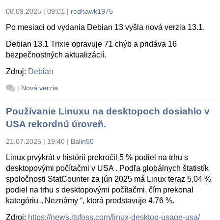
08.09.2025 | 09:01
|
redhawk1975
Po mesiaci od vydania Debian 13 vyšla nová verzia 13.1.
Debian 13.1 Trixie opravuje 71 chýb a pridáva 16
bezpečnostných aktualizácií.
Zdroj:
Debian
|
Nová verzia
Používanie Linuxu na desktopoch dosiahlo v
USA rekordnú úroveň.
21.07.2025 | 19:40
|
Balin50
Linux prvýkrát v histórii prekročil 5 % podiel na trhu s
desktopovými počítačmi v USA . Podľa globálnych štatistík
spoločnosti StatCounter za jún 2025 má Linux teraz 5,04 %
podiel na trhu s desktopovými počítačmi, čím prekonal
kategóriu „ Neznámy “, ktorá predstavuje 4,76 %.
Zdroj:
https://news.itsfoss.com/linux-desktop-usage-usa/