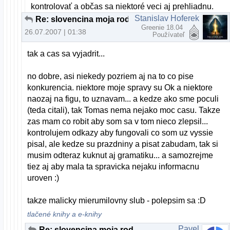
kontrolovať a občas sa niektoré veci aj prehliadnu.
Stanislav Hoferek
Re: slovencina moja rodna
Greenie 18.04
26.07.2007 | 01:38
Používateľ
tak a cas sa vyjadrit...
no dobre, asi niekedy pozriem aj na to co pise
konkurencia. niektore moje spravy su Ok a niektore
naozaj na figu, to uznavam... a kedze ako sme poculi
(teda citali), tak Tomas nema nejako moc casu. Takze
zas mam co robit aby som sa v tom nieco zlepsil...
kontrolujem odkazy aby fungovali co som uz vyssie
pisal, ale kedze su prazdniny a pisat zabudam, tak si
musim odteraz kuknut aj gramatiku... a samozrejme
tiez aj aby mala ta spravicka nejaku informacnu
uroven :)
takze malicky mierumilovny slub - polepsim sa :D
tlačené knihy a e-knihy
Pavel
Re: slovencina moja rodna