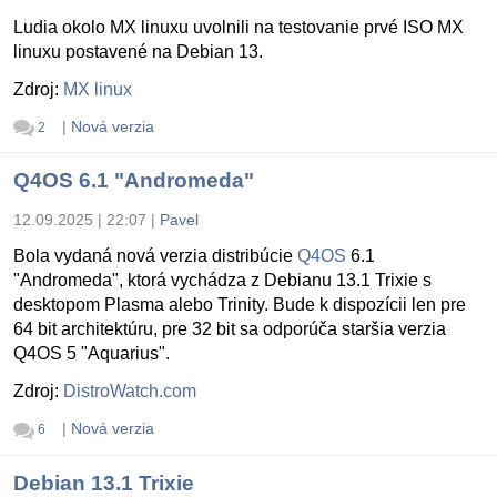
Ludia okolo MX linuxu uvolnili na testovanie prvé ISO MX
linuxu postavené na Debian 13.
Zdroj:
MX linux
|
Nová verzia
2
Q4OS 6.1 "Andromeda"
12.09.2025 | 22:07
|
Pavel
Bola vydaná nová verzia distribúcie
Q4OS
6.1
"Andromeda", ktorá vychádza z Debianu 13.1 Trixie s
desktopom Plasma alebo Trinity. Bude k dispozícii len pre
64 bit architektúru, pre 32 bit sa odporúča staršia verzia
Q4OS 5 "Aquarius".
Zdroj:
DistroWatch.com
|
Nová verzia
6
Debian 13.1 Trixie