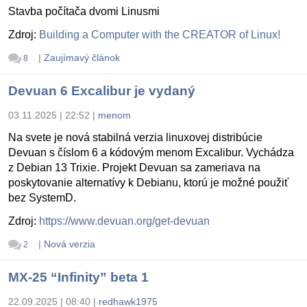
Stavba počítača dvomi Linusmi
Zdroj:
Building a Computer with the CREATOR of Linux!
|
Zaujímavý článok
8
Devuan 6 Excalibur je vydaný
03.11.2025 | 22:52
|
menom
Na svete je nová stabilná verzia linuxovej distribúcie
Devuan s číslom 6 a kódovým menom Excalibur. Vychádza
z Debian 13 Trixie. Projekt Devuan sa zameriava na
poskytovanie alternatívy k Debianu, ktorú je možné použiť
bez SystemD.
Zdroj:
https://www.devuan.org/get-devuan
|
Nová verzia
2
MX-25 “Infinity” beta 1
22.09.2025 | 08:40
|
redhawk1975