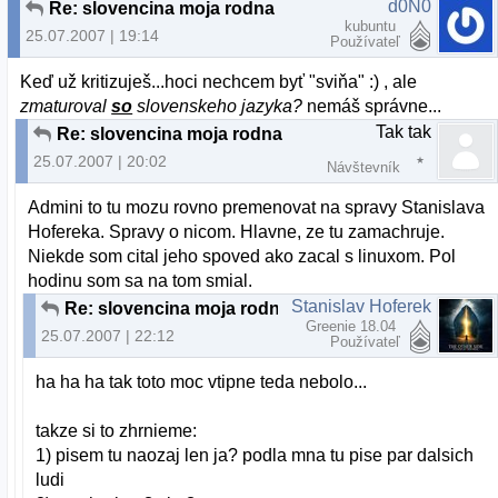
d0N0
Re: slovencina moja rodna
kubuntu
25.07.2007 | 19:14
Používateľ
Keď už kritizuješ...hoci nechcem byť "sviňa" :) , ale
zmaturoval
so
slovenskeho jazyka?
nemáš správne...
Tak tak
Re: slovencina moja rodna
25.07.2007 | 20:02
Návštevník
Admini to tu mozu rovno premenovat na spravy Stanislava
Hofereka. Spravy o nicom. Hlavne, ze tu zamachruje.
Niekde som cital jeho spoved ako zacal s linuxom. Pol
hodinu som sa na tom smial.
Stanislav Hoferek
Re: slovencina moja rodna
Greenie 18.04
25.07.2007 | 22:12
Používateľ
ha ha ha tak toto moc vtipne teda nebolo...
takze si to zhrnieme:
1) pisem tu naozaj len ja? podla mna tu pise par dalsich
ludi