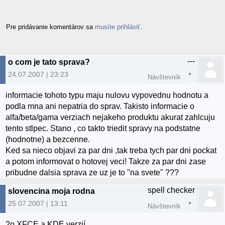
Pre pridávanie komentárov sa
musíte prihlásiť
.
---
o com je tato sprava?
24.07.2007 | 23:23
Návštevník
informacie tohoto typu maju nulovu vypovednu hodnotu a
podla mna ani nepatria do sprav. Takisto informacie o
alfa/beta/gama verziach nejakeho produktu akurat zahlcuju
tento stlpec. Stano , co takto triedit spravy na podstatne
(hodnotne) a bezcenne.
Ked sa nieco objavi za par dni ,tak treba tych par dni pockat
a potom informovat o hotovej veci! Takze za par dni zase
pribudne dalsia sprava ze uz je to "na svete" ???
spell checker
slovencina moja rodna
25.07.2007 | 13:11
Návštevník
?o XFCE a KDE verzií.