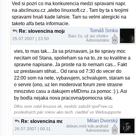
Ved si pozri co ma konkurencia medzi spravami napr.
na abclinuxu.cz ,alebo linuxsoft.cz . Tam by ta s tvojimi
spravami hnali kade lahsie. Tam su velmi alergicki na
taketo alfa beta informacie.
Tomáš Srnka
Re: slovencina moja rodna
Barz čo, už asi všetko
25.07.2007 | 23:50
Administrátor
vies, to mas tak... Ja sa priznavam, ja tie spravy moc
necitam od Stana, spolieham sa na to, ze su kvalitne a
spravne napisane. Ja proste na to nemam cas... Fakt
uz prestavam stihat... Od rana od 7:30 do vecer do
22:00 som na nete, vybavujem, schvalujem, staram sa
o servre (ono, uz len moderovat forum zere strasne
mnozstvo casu a dakujem eMDimu za pomoc :) ). Asi
by bodla nejaka nova pracovna/pomocna sila.
Dlho som robil linuxos.sk, neskôr založil vpsFree.cz,
posledných pár rokov ako tech. riaditeľ vo Websupporte
Milan Dvorský
Re: slovencina moja rodna
debian,mint kde,android
26.07.2007 | 00:11
Administrátor