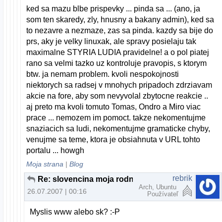
ked sa mazu blbe prispevky ... pinda sa ... (ano, ja
som ten skaredy, zly, hnusny a bakany admin), ked sa
to nezavre a nezmaze, zas sa pinda. kazdy sa bije do
prs, aky je velky linuxak, ale spravy posielaju tak
maximalne STYRIA LUDIA pravidelne! a o pol piatej
rano sa velmi tazko uz kontroluje pravopis, s ktorym
btw. ja nemam problem. kvoli nespokojnosti
niektorych sa radsej v mnohych pripadoch zdrziavam
akcie na fore, aby som nevyvolal zbytocne reakcie ..
aj preto ma kvoli tomuto Tomas, Ondro a Miro viac
prace ... nemozem im pomoct. takze nekomentujme
snaziacich sa ludi, nekomentujme gramaticke chyby,
venujme sa teme, ktora je obsiahnuta v URL tohto
portalu ... howgh
Moja strana
|
Blog
rebrik
Re: slovencina moja rodna
Arch, Ubuntu
26.07.2007 | 00:16
Používateľ
Myslis www alebo sk? :-P