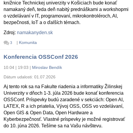
knižnice Technickej univerzity v Košiciach bude konať
namakaný deň, teda deň nabitý prednáškami a workshopmi
o vzdelávaní v IT, programovaní, mikrokontroléroch, AI,
bezpečnosti, IoT a o ďalších témach.
Zdroj:
namakanyden.sk
|
Komunita
3
Konferencia OSSConf 2026
10.04 | 19:03
|
Miroslav Bendík
Dátum udalosti:
01.07.2026
Aj tento rok sa na Fakulte riadenia a informatiky Žilinskej
Univerzity v dňoch 1-3. júla 2026 bude konať konferencia
OSSConf. Príspevky budú zaradené v sekciách: Open AI,
LATEX, R a ich priatelia, Vývoj OSS, OSS vo vzdelávaní,
Open GIS & Open Data, Open Hardware a
Kyberbezpečnosť. Vlastné príspevky je možné registrovať
do 10. júna 2026. Tešíme sa na Vašu návštevu.