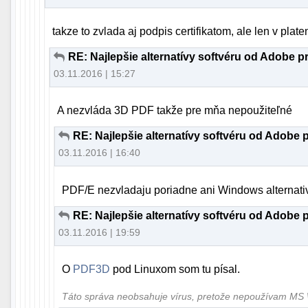
takze to zvlada aj podpis certifikatom, ale len v platen
RE: Najlepšie alternatívy softvéru od Adobe p
03.11.2016 | 15:27
A nezvláda 3D PDF takže pre mňa nepoužiteľné
RE: Najlepšie alternatívy softvéru od Adobe 
03.11.2016 | 16:40
PDF/E nezvladaju poriadne ani Windows alternati
RE: Najlepšie alternatívy softvéru od Adobe 
03.11.2016 | 19:59
O
PDF3D
pod Linuxom som tu písal.
Táto správa neobsahuje vírus, pretože nepoužívam M