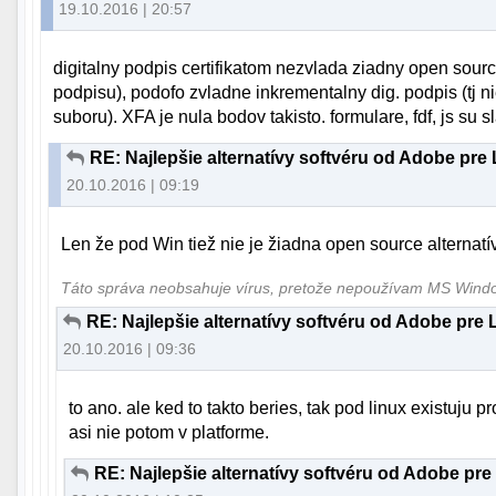
19.10.2016 | 20:57
digitalny podpis certifikatom nezvlada ziadny open sourc
podpisu), podofo zvladne inkrementalny dig. podpis (tj n
suboru). XFA je nula bodov takisto. formulare, fdf, js su s
RE: Najlepšie alternatívy softvéru od Adobe pre
20.10.2016 | 09:19
Len že pod Win tiež nie je žiadna open source alternatív
Táto správa neobsahuje vírus, pretože nepoužívam MS Win
RE: Najlepšie alternatívy softvéru od Adobe pre 
20.10.2016 | 09:36
to ano. ale ked to takto beries, tak pod linux existuju pro
asi nie potom v platforme.
RE: Najlepšie alternatívy softvéru od Adobe pre