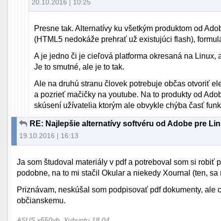
20.10.2016 | 10:25
Presne tak. Alternatívy ku všetkým produktom od Adobe
(HTML5 nedokáže prehrať už existujúci flash), formulá
A je jedno či je cieľová platforma okresaná na Linux,
Je to smutné, ale je to tak.
Ale na druhú stranu človek potrebuje občas otvoriť ele
a pozrieť mačičky na youtube. Na to produkty od Ado
skúsení užívatelia ktorým ale obvykle chýba časť funkci
RE: Najlepšie alternatívy softvéru od Adobe pre Li
19.10.2016 | 16:13
Ja som študoval materiály v pdf a potreboval som si robiť
podobne, na to mi stačil Okular a niekedy Xournal (ten, sa 
Priznávam, neskúšal som podpisovať pdf dokumenty, ale c
občianskemu.
ASUS x550vb, Xubuntu 18.04