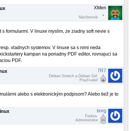
XMen
nux
Návštevník
s formularmi. V linuxe myslim, ze ziadny soft nevie s
esp. vladnych systemov. V linuxe sa s nimi neda
kickstartery kampan na poriadny PDF editor, rovnajuci sa
aciou PDF.
7R7
inux
Debian Stretch a Debian Sid
Používateľ
ormulármi alebo s elektronickým podpisom? Alebo tiež je to
borg
Linux
Fedora
Administrátor