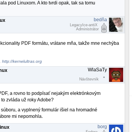
ala pod Linuxom. A kto tvrdi opak, tak sa tomu
bedňa
nux
LegacyIce-antiX
Administrátor
nkcionality PDF formátu, vrátane mňa, takže mne nechýba
s.
http://kernelultras.org
WlaSaTy
inux
Návštevník
PDF, a rovno to podpísať nejakým elektrónkovým
o to zvláda už roky Adobe?
 súboru, a vyplnený formulár išiel na hromadné
súbore mi nepomohla.
borg
Linux
Fedora