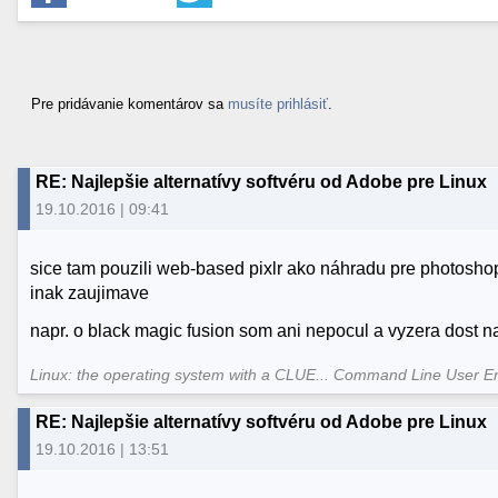
Pre pridávanie komentárov sa
musíte prihlásiť
.
RE: Najlepšie alternatívy softvéru od Adobe pre Linux
19.10.2016 | 09:41
sice tam pouzili web-based pixlr ako náhradu pre photosho
inak zaujimave
napr. o black magic fusion som ani nepocul a vyzera dost na
Linux: the operating system with a CLUE... Command Line User E
RE: Najlepšie alternatívy softvéru od Adobe pre Linux
19.10.2016 | 13:51