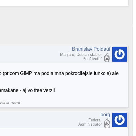
Branislav Poldauf
Manjaro, Debian stable
Používateľ
p (pricom GIMP ma podla mna pokrocilejsie funkcie) ale
makane - aj vo free verzii
nvironment
borg
Fedora
Administrátor