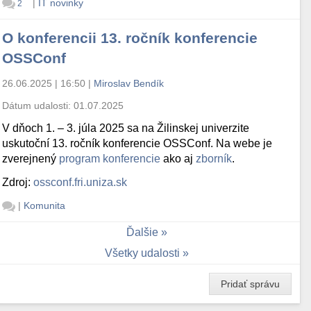
|
IT novinky
2
O konferencii 13. ročník konferencie
OSSConf
26.06.2025 | 16:50
|
Miroslav Bendík
Dátum udalosti:
01.07.2025
V dňoch 1. – 3. júla 2025 sa na Žilinskej univerzite
uskutoční 13. ročník konferencie OSSConf. Na webe je
zverejnený
program konferencie
ako aj
zborník
.
Zdroj:
ossconf.fri.uniza.sk
|
Komunita
Ďalšie
Všetky udalosti
Pridať správu