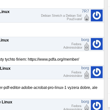
7R7
 Linux
Debian Stretch a Debian Sid
Používateľ
borg
Linux
Fedora
Administrátor
kty tychto firiem: https://www.pdfa.org/member/
borg
 Linux
Fedora
Administrátor
r-pdf-editor-adobe-acrobat-pro-linux-1 vyzera dobre, ale
borg
e Linux
Fedora
Administrátor