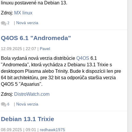
linuxu postavené na Debian 13.
Zdroj:
MX linux
|
Nová verzia
2
Q4OS 6.1 "Andromeda"
12.09.2025 | 22:07
|
Pavel
Bola vydaná nová verzia distribúcie
Q4OS
6.1
"Andromeda", ktorá vychádza z Debianu 13.1 Trixie s
desktopom Plasma alebo Trinity. Bude k dispozícii len pre
64 bit architektúru, pre 32 bit sa odporúča staršia verzia
Q4OS 5 "Aquarius".
Zdroj:
DistroWatch.com
|
Nová verzia
6
Debian 13.1 Trixie
08.09.2025 | 09:01
|
redhawk1975