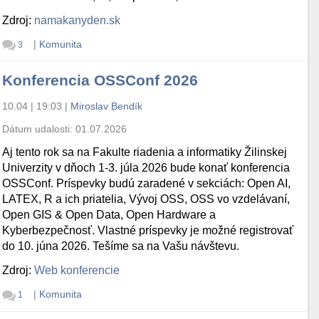
Zdroj:
namakanyden.sk
|
Komunita
3
Konferencia OSSConf 2026
10.04 | 19:03
|
Miroslav Bendík
Dátum udalosti:
01.07.2026
Aj tento rok sa na Fakulte riadenia a informatiky Žilinskej
Univerzity v dňoch 1-3. júla 2026 bude konať konferencia
OSSConf. Príspevky budú zaradené v sekciách: Open AI,
LATEX, R a ich priatelia, Vývoj OSS, OSS vo vzdelávaní,
Open GIS & Open Data, Open Hardware a
Kyberbezpečnosť. Vlastné príspevky je možné registrovať
do 10. júna 2026. Tešíme sa na Vašu návštevu.
Zdroj:
Web konferencie
|
Komunita
1