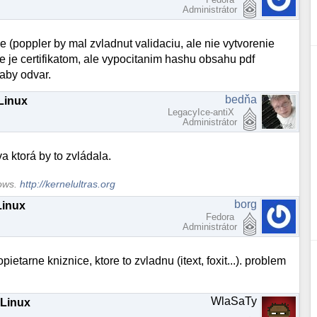
Administrátor
e (poppler by mal zvladnut validaciu, ale nie vytvorenie
ie je certifikatom, ale vypocitanim hashu obsahu pdf
laby odvar.
bedňa
 Linux
LegacyIce-antiX
Administrátor
a ktorá by to zvládala.
dows.
http://kernelultras.org
borg
Linux
Fedora
Administrátor
pietarne kniznice, ktore to zvladnu (itext, foxit...). problem
WlaSaTy
 Linux