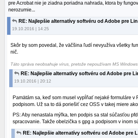
pre Acrobat nie je ziadna poriadna nahrada, ktora by fungov
nerozumie...
RE: Najlepšie alternatívy softvéru od Adobe pre Li
19.10.2016 | 14:25
Skôr by som povedal, že väčšina ľudí nevyužíva všetky fu
nič.
Táto správa neobsahuje vírus, pretože nepoužívam MS Window
RE: Najlepšie alternatívy softvéru od Adobe pre L
19.10.2016 | 20:12
Pamätám sa, keď som musel vypĺňať nejaké formuláre v 
podpisom. Už sa to dá poriešiť cez OSS v takej miere ak
PS: Aby nenastala mýľka, ten podpis sa stal súčasťou pfd
spracovanie. Takže obelzička s gpg a podpisom v inom 
RE: Najlepšie alternatívy softvéru od Adobe pre 