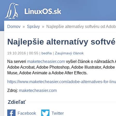
Domov
Správy
Najlepšie alternatívy softvéru od Ado
Najlepšie alternatívy soft
19.10.2016 | 00:55
|
bedňa
|
Zaujímavý článok
Na serveri
maketecheasier.com
vyšiel článok o náhradách 
Adobe Acrobat, Adobe Photoshop, Adobe Illustrator, Adob
Muse, Adobe Animate a Adobe After Effects.
https://www.maketecheasier.com/adobe-alternatives-for-linu
Zdroj:
maketecheasier.com
Zdieľať
Facebook
Twitter