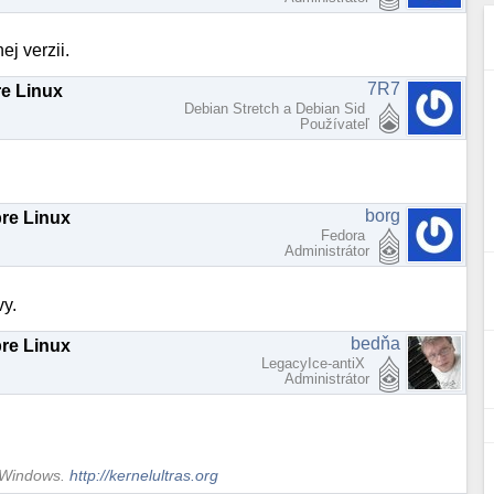
ej verzii.
7R7
re Linux
Debian Stretch a Debian Sid
Používateľ
borg
pre Linux
Fedora
Administrátor
vy.
bedňa
pre Linux
LegacyIce-antiX
Administrátor
S Windows.
http://kernelultras.org