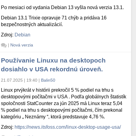
Po mesiaci od vydania Debian 13 vyšla nová verzia 13.1.
Debian 13.1 Trixie opravuje 71 chýb a pridáva 16
bezpečnostných aktualizácií.
Zdroj:
Debian
|
Nová verzia
Používanie Linuxu na desktopoch
dosiahlo v USA rekordnú úroveň.
21.07.2025 | 19:40
|
Balin50
Linux prvýkrát v histórii prekročil 5 % podiel na trhu s
desktopovými počítačmi v USA . Podľa globálnych štatistík
spoločnosti StatCounter za jún 2025 má Linux teraz 5,04
% podiel na trhu s desktopovými počítačmi, čím prekonal
kategóriu „ Neznámy “, ktorá predstavuje 4,76 %.
Zdroj:
https://news.itsfoss.com/linux-desktop-usage-usa/