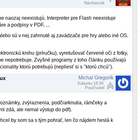
Návštevník
 naozaj neexistujú. Interpreter pre Flash neexistuje
re a podpisy v PDF, ...
 alebo sú v nej zahrnuté aj zavádzače pre hry alebo iné OS.
ktronickú knihu (príručku), vyretušovať červené oči z fotky,
be nepotrebuje. Zvyšné programy z toho článku používajú
onality ktorú potrebujú (nepliesť si s "ktorú chcú").
Michal Gregorík
nux
Xubuntu 18.04
Používateľ
 poznámky, zvýraznenia, podčiarknutia, rámčeky a
mi zdá, ale nemal výstup do pdf).
hcel by som sa s tým pohrať, len čo nájdem heslá k