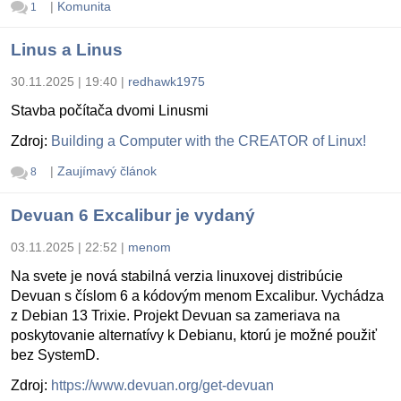
|
Komunita
1
Linus a Linus
30.11.2025 | 19:40
|
redhawk1975
Stavba počítača dvomi Linusmi
Zdroj:
Building a Computer with the CREATOR of Linux!
|
Zaujímavý článok
8
Devuan 6 Excalibur je vydaný
03.11.2025 | 22:52
|
menom
Na svete je nová stabilná verzia linuxovej distribúcie
Devuan s číslom 6 a kódovým menom Excalibur. Vychádza
z Debian 13 Trixie. Projekt Devuan sa zameriava na
poskytovanie alternatívy k Debianu, ktorú je možné použiť
bez SystemD.
Zdroj:
https://www.devuan.org/get-devuan