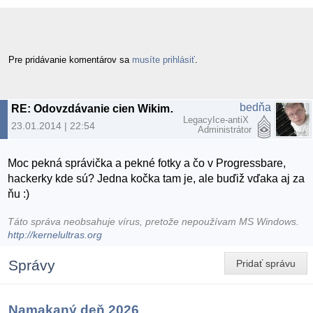
Pre pridávanie komentárov sa
musíte prihlásiť
.
bedňa
RE: Odovzdávanie cien Wikimedia: Wiki loves monuments
LegacyIce-antiX
23.01.2014 | 22:54
Administrátor
Moc pekná správička a pekné fotky a čo v Progressbare,
hackerky kde sú? Jedna kočka tam je, ale buďiž vďaka aj za
ňu :)
Táto správa neobsahuje vírus, pretože nepoužívam MS Windows.
http://kernelultras.org
Správy
Pridať správu
Namakaný deň 2026