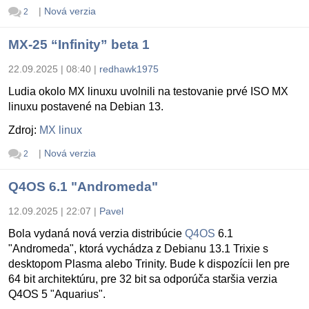
|
Nová verzia
2
MX-25 “Infinity” beta 1
22.09.2025 | 08:40
|
redhawk1975
Ludia okolo MX linuxu uvolnili na testovanie prvé ISO MX
linuxu postavené na Debian 13.
Zdroj:
MX linux
|
Nová verzia
2
Q4OS 6.1 "Andromeda"
12.09.2025 | 22:07
|
Pavel
Bola vydaná nová verzia distribúcie
Q4OS
6.1
"Andromeda", ktorá vychádza z Debianu 13.1 Trixie s
desktopom Plasma alebo Trinity. Bude k dispozícii len pre
64 bit architektúru, pre 32 bit sa odporúča staršia verzia
Q4OS 5 "Aquarius".