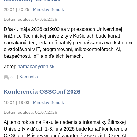
20.04 | 20:25
|
Miroslav Bendík
Dátum udalosti:
04.05.2026
Dňa 4. mája 2026 od 9:00 sa v priestoroch Univerzitnej
knižnice Technickej univerzity v Košiciach bude konať
namakaný deň, teda deň nabitý prednáškami a workshopmi
o vzdelávaní v IT, programovaní, mikrokontroléroch, AI,
bezpečnosti, IoT a o ďalších témach.
Zdroj:
namakanyden.sk
|
Komunita
3
Konferencia OSSConf 2026
10.04 | 19:03
|
Miroslav Bendík
Dátum udalosti:
01.07.2026
Aj tento rok sa na Fakulte riadenia a informatiky Žilinskej
Univerzity v dňoch 1-3. júla 2026 bude konať konferencia
OSSConf. Príspevky budú zaradené v sekciách: Open AI,