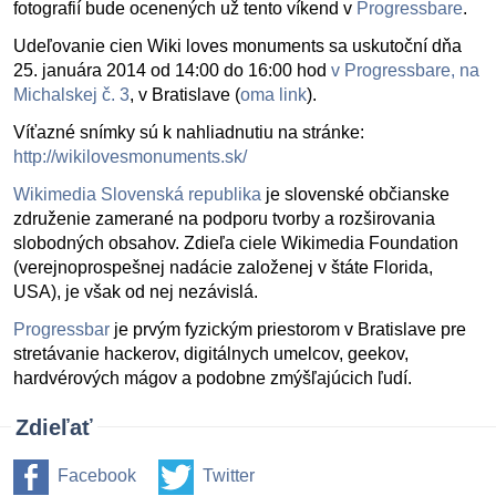
fotografií bude ocenených už tento víkend v
Progressbare
.
Udeľovanie cien Wiki loves monuments sa uskutoční dňa
25. januára 2014 od 14:00 do 16:00 hod
v Progressbare, na
Michalskej č. 3
, v Bratislave (
oma link
).
Víťazné snímky sú k nahliadnutiu na stránke:
http://wikilovesmonuments.sk/
Wikimedia Slovenská republika
je slovenské občianske
združenie zamerané na podporu tvorby a rozširovania
slobodných obsahov. Zdieľa ciele Wikimedia Foundation
(verejnoprospešnej nadácie založenej v štáte Florida,
USA), je však od nej nezávislá.
Progressbar
je prvým fyzickým priestorom v Bratislave pre
stretávanie hackerov, digitálnych umelcov, geekov,
hardvérových mágov a podobne zmýšľajúcich ľudí.
Zdieľať
Facebook
Twitter