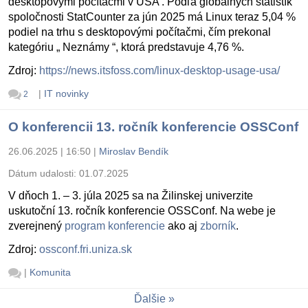
desktopovými počítačmi v USA . Podľa globálnych štatistík
spoločnosti StatCounter za jún 2025 má Linux teraz 5,04 %
podiel na trhu s desktopovými počítačmi, čím prekonal
kategóriu „ Neznámy “, ktorá predstavuje 4,76 %.
Zdroj:
https://news.itsfoss.com/linux-desktop-usage-usa/
|
IT novinky
2
O konferencii 13. ročník konferencie OSSConf
26.06.2025 | 16:50
|
Miroslav Bendík
Dátum udalosti:
01.07.2025
V dňoch 1. – 3. júla 2025 sa na Žilinskej univerzite
uskutoční 13. ročník konferencie OSSConf. Na webe je
zverejnený
program konferencie
ako aj
zborník
.
Zdroj:
ossconf.fri.uniza.sk
|
Komunita
Ďalšie