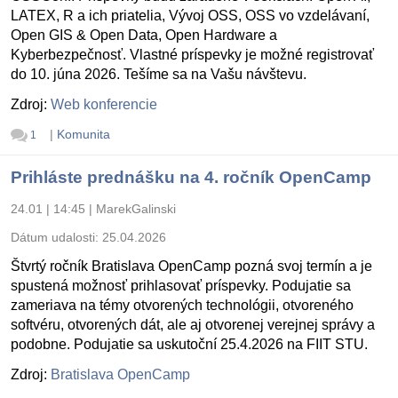
LATEX, R a ich priatelia, Vývoj OSS, OSS vo vzdelávaní,
Open GIS & Open Data, Open Hardware a
Kyberbezpečnosť. Vlastné príspevky je možné registrovať
do 10. júna 2026. Tešíme sa na Vašu návštevu.
Zdroj:
Web konferencie
|
Komunita
1
Prihláste prednášku na 4. ročník OpenCamp
24.01 | 14:45
|
MarekGalinski
Dátum udalosti:
25.04.2026
Štvrtý ročník Bratislava OpenCamp pozná svoj termín a je
spustená možnosť prihlasovať príspevky. Podujatie sa
zameriava na témy otvorených technológii, otvoreného
softvéru, otvorených dát, ale aj otvorenej verejnej správy a
podobne. Podujatie sa uskutoční 25.4.2026 na FIIT STU.
Zdroj:
Bratislava OpenCamp