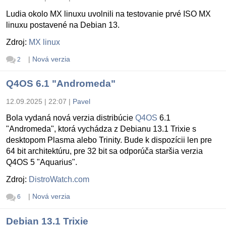
Ludia okolo MX linuxu uvolnili na testovanie prvé ISO MX
linuxu postavené na Debian 13.
Zdroj:
MX linux
|
Nová verzia
2
Q4OS 6.1 "Andromeda"
12.09.2025 | 22:07
|
Pavel
Bola vydaná nová verzia distribúcie
Q4OS
6.1
"Andromeda", ktorá vychádza z Debianu 13.1 Trixie s
desktopom Plasma alebo Trinity. Bude k dispozícii len pre
64 bit architektúru, pre 32 bit sa odporúča staršia verzia
Q4OS 5 "Aquarius".
Zdroj:
DistroWatch.com
|
Nová verzia
6
Debian 13.1 Trixie