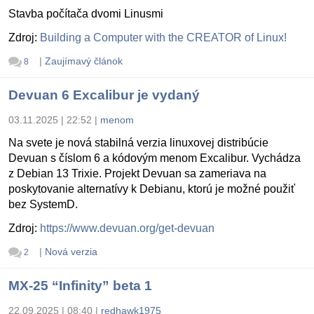
Stavba počítača dvomi Linusmi
Zdroj:
Building a Computer with the CREATOR of Linux!
|
Zaujímavý článok
8
Devuan 6 Excalibur je vydaný
03.11.2025 | 22:52
|
menom
Na svete je nová stabilná verzia linuxovej distribúcie
Devuan s číslom 6 a kódovým menom Excalibur. Vychádza
z Debian 13 Trixie. Projekt Devuan sa zameriava na
poskytovanie alternatívy k Debianu, ktorú je možné použiť
bez SystemD.
Zdroj:
https://www.devuan.org/get-devuan
|
Nová verzia
2
MX-25 “Infinity” beta 1
22.09.2025 | 08:40
|
redhawk1975