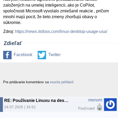
založených na umelej inteligencii, ako je CoPilot,
spoločnosti Microsoft vyvolalo zmiešané reakcie , pričom
mnohí majú pocit, že tieto zmeny zhoršujú obavy o
súkromie.
Zdroj:
https://news.itsfoss.com/linux-desktop-usage-usa/
Zdieľať
Facebook
Twitter
Pre pridávanie komentárov sa
musíte prihlásiť
.
menom
RE: Používanie Linuxu na desktopoch dosiahlo v USA rekordnú úroveň.
24.07.2025 | 16:51
Používateľ