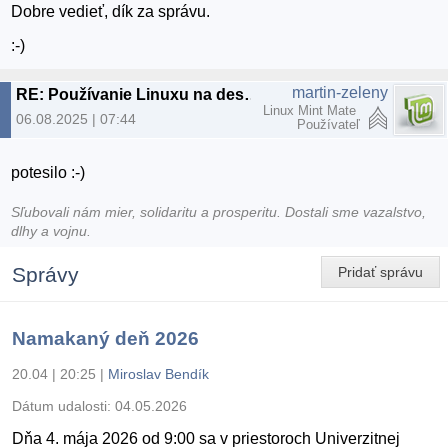
Dobre vedieť, dík za správu.
:-)
martin-zeleny
RE: Používanie Linuxu na desktopoch dosiahlo v USA rekordnú úroveň.
Linux Mint Mate
06.08.2025 | 07:44
Používateľ
potesilo :-)
Sľubovali nám mier, solidaritu a prosperitu. Dostali sme vazalstvo,
dlhy a vojnu.
Správy
Pridať správu
Namakaný deň 2026
20.04 | 20:25
|
Miroslav Bendík
Dátum udalosti:
04.05.2026
Dňa 4. mája 2026 od 9:00 sa v priestoroch Univerzitnej