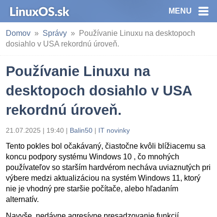
MENU
Domov
Správy
Používanie Linuxu na desktopoch
dosiahlo v USA rekordnú úroveň.
Používanie Linuxu na
desktopoch dosiahlo v USA
rekordnú úroveň.
21.07.2025 | 19:40
|
Balin50
|
IT novinky
Tento pokles bol očakávaný, čiastočne kvôli blížiacemu sa
koncu podpory systému Windows 10 , čo mnohých
používateľov so starším hardvérom necháva uviaznutých pri
výbere medzi aktualizáciou na systém Windows 11, ktorý
nie je vhodný pre staršie počítače, alebo hľadaním
alternatív.
Navyše, nedávne agresívne presadzovanie funkcií