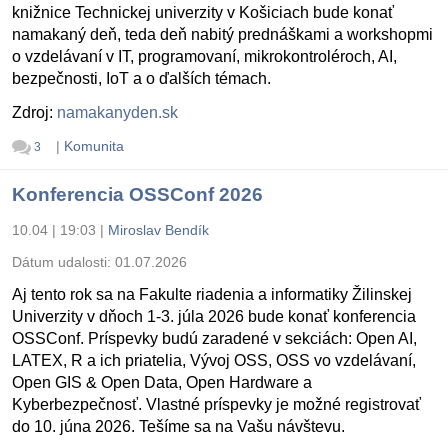
knižnice Technickej univerzity v Košiciach bude konať
namakaný deň, teda deň nabitý prednáškami a workshopmi
o vzdelávaní v IT, programovaní, mikrokontroléroch, AI,
bezpečnosti, IoT a o ďalších témach.
Zdroj:
namakanyden.sk
|
Komunita
3
Konferencia OSSConf 2026
10.04 | 19:03
|
Miroslav Bendík
Dátum udalosti:
01.07.2026
Aj tento rok sa na Fakulte riadenia a informatiky Žilinskej
Univerzity v dňoch 1-3. júla 2026 bude konať konferencia
OSSConf. Príspevky budú zaradené v sekciách: Open AI,
LATEX, R a ich priatelia, Vývoj OSS, OSS vo vzdelávaní,
Open GIS & Open Data, Open Hardware a
Kyberbezpečnosť. Vlastné príspevky je možné registrovať
do 10. júna 2026. Tešíme sa na Vašu návštevu.