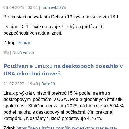
08.09.2025 | 09:01
|
redhawk1975
Po mesiaci od vydania Debian 13 vyšla nová verzia 13.1.
Debian 13.1 Trixie opravuje 71 chýb a pridáva 16
bezpečnostných aktualizácií.
Zdroj:
Debian
|
Nová verzia
Používanie Linuxu na desktopoch dosiahlo v
USA rekordnú úroveň.
21.07.2025 | 19:40
|
Balin50
Linux prvýkrát v histórii prekročil 5 % podiel na trhu s
desktopovými počítačmi v USA . Podľa globálnych štatistík
spoločnosti StatCounter za jún 2025 má Linux teraz 5,04 %
podiel na trhu s desktopovými počítačmi, čím prekonal
kategóriu „ Neznámy “, ktorá predstavuje 4,76 %.
Zdroj:
https://news.itsfoss.com/linux-desktop-usage-usa/