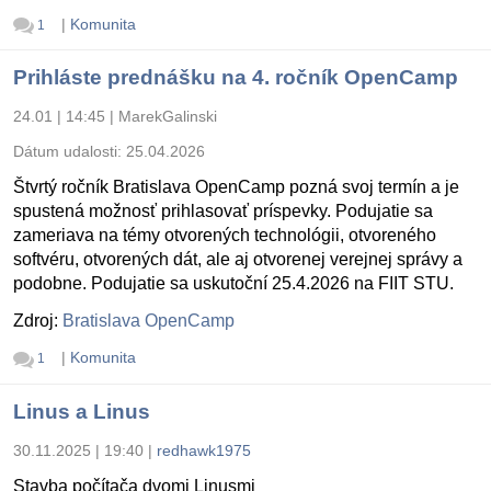
|
Komunita
1
Prihláste prednášku na 4. ročník OpenCamp
24.01 | 14:45
|
MarekGalinski
Dátum udalosti:
25.04.2026
Štvrtý ročník Bratislava OpenCamp pozná svoj termín a je
spustená možnosť prihlasovať príspevky. Podujatie sa
zameriava na témy otvorených technológii, otvoreného
softvéru, otvorených dát, ale aj otvorenej verejnej správy a
podobne. Podujatie sa uskutoční 25.4.2026 na FIIT STU.
Zdroj:
Bratislava OpenCamp
|
Komunita
1
Linus a Linus
30.11.2025 | 19:40
|
redhawk1975
Stavba počítača dvomi Linusmi