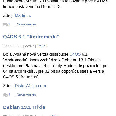
Ludia okolo MX linuxu uvolnili na testovanie prvé ISO MX
linuxu postavené na Debian 13.
Zdroj:
MX linux
|
Nová verzia
2
Q4OS 6.1 "Andromeda"
12.09.2025 | 22:07
|
Pavel
Bola vydaná nová verzia distribúcie
Q4OS
6.1
"Andromeda", ktorá vychádza z Debianu 13.1 Trixie s
desktopom Plasma alebo Trinity. Bude k dispozícii len pre
64 bit architektúru, pre 32 bit sa odporúča staršia verzia
Q4OS 5 "Aquarius".
Zdroj:
DistroWatch.com
|
Nová verzia
6
Debian 13.1 Trixie