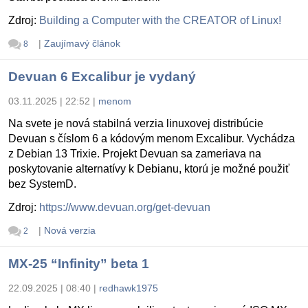
Zdroj:
Building a Computer with the CREATOR of Linux!
|
Zaujímavý článok
8
Devuan 6 Excalibur je vydaný
03.11.2025 | 22:52
|
menom
Na svete je nová stabilná verzia linuxovej distribúcie
Devuan s číslom 6 a kódovým menom Excalibur. Vychádza
z Debian 13 Trixie. Projekt Devuan sa zameriava na
poskytovanie alternatívy k Debianu, ktorú je možné použiť
bez SystemD.
Zdroj:
https://www.devuan.org/get-devuan
|
Nová verzia
2
MX-25 “Infinity” beta 1
22.09.2025 | 08:40
|
redhawk1975