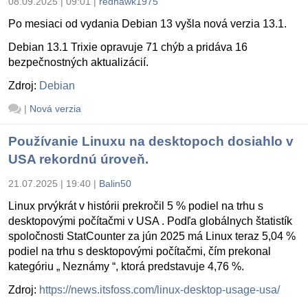
08.09.2025 | 09:01
|
redhawk1975
Po mesiaci od vydania Debian 13 vyšla nová verzia 13.1.
Debian 13.1 Trixie opravuje 71 chýb a pridáva 16
bezpečnostných aktualizácií.
Zdroj:
Debian
|
Nová verzia
Používanie Linuxu na desktopoch dosiahlo v
USA rekordnú úroveň.
21.07.2025 | 19:40
|
Balin50
Linux prvýkrát v histórii prekročil 5 % podiel na trhu s
desktopovými počítačmi v USA . Podľa globálnych štatistík
spoločnosti StatCounter za jún 2025 má Linux teraz 5,04 %
podiel na trhu s desktopovými počítačmi, čím prekonal
kategóriu „ Neznámy “, ktorá predstavuje 4,76 %.
Zdroj:
https://news.itsfoss.com/linux-desktop-usage-usa/