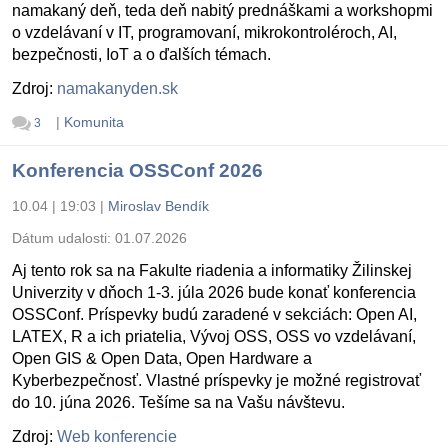
namakaný deň, teda deň nabitý prednáškami a workshopmi
o vzdelávaní v IT, programovaní, mikrokontroléroch, AI,
bezpečnosti, IoT a o ďalších témach.
Zdroj:
namakanyden.sk
|
Komunita
3
Konferencia OSSConf 2026
10.04 | 19:03
|
Miroslav Bendík
Dátum udalosti:
01.07.2026
Aj tento rok sa na Fakulte riadenia a informatiky Žilinskej
Univerzity v dňoch 1-3. júla 2026 bude konať konferencia
OSSConf. Príspevky budú zaradené v sekciách: Open AI,
LATEX, R a ich priatelia, Vývoj OSS, OSS vo vzdelávaní,
Open GIS & Open Data, Open Hardware a
Kyberbezpečnosť. Vlastné príspevky je možné registrovať
do 10. júna 2026. Tešíme sa na Vašu návštevu.
Zdroj:
Web konferencie