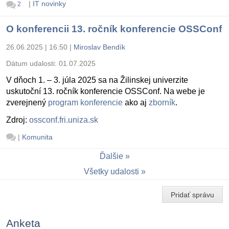
|
IT novinky
2
O konferencii 13. ročník konferencie OSSConf
26.06.2025 | 16:50
|
Miroslav Bendík
Dátum udalosti:
01.07.2025
V dňoch 1. – 3. júla 2025 sa na Žilinskej univerzite
uskutoční 13. ročník konferencie OSSConf. Na webe je
zverejnený
program konferencie
ako aj
zborník
.
Zdroj:
ossconf.fri.uniza.sk
|
Komunita
Ďalšie
Všetky udalosti
Pridať správu
Anketa