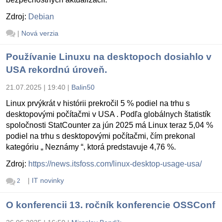
Zdroj:
Debian
|
Nová verzia
Používanie Linuxu na desktopoch dosiahlo v
USA rekordnú úroveň.
21.07.2025 | 19:40
|
Balin50
Linux prvýkrát v histórii prekročil 5 % podiel na trhu s
desktopovými počítačmi v USA . Podľa globálnych štatistík
spoločnosti StatCounter za jún 2025 má Linux teraz 5,04 %
podiel na trhu s desktopovými počítačmi, čím prekonal
kategóriu „ Neznámy “, ktorá predstavuje 4,76 %.
Zdroj:
https://news.itsfoss.com/linux-desktop-usage-usa/
|
IT novinky
2
O konferencii 13. ročník konferencie OSSConf