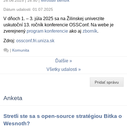
26.06.2025 | 16:50
|
Miroslav Bendík
Dátum udalosti:
01.07.2025
V dňoch 1. – 3. júla 2025 sa na Žilinskej univerzite
uskutoční 13. ročník konferencie OSSConf. Na webe je
zverejnený
program konferencie
ako aj
zborník
.
Zdroj:
ossconf.fri.uniza.sk
|
Komunita
Ďalšie
Všetky udalosti
Pridať správu
Anketa
Stretli ste sa s open-source stratégiou Bitka o
Wesnoth?