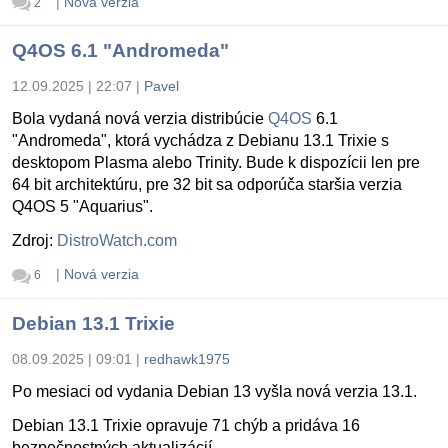
|
Nová verzia
2
Q4OS 6.1 "Andromeda"
12.09.2025 | 22:07
|
Pavel
Bola vydaná nová verzia distribúcie
Q4OS
6.1
"Andromeda", ktorá vychádza z Debianu 13.1 Trixie s
desktopom Plasma alebo Trinity. Bude k dispozícii len pre
64 bit architektúru, pre 32 bit sa odporúča staršia verzia
Q4OS 5 "Aquarius".
Zdroj:
DistroWatch.com
|
Nová verzia
6
Debian 13.1 Trixie
08.09.2025 | 09:01
|
redhawk1975
Po mesiaci od vydania Debian 13 vyšla nová verzia 13.1.
Debian 13.1 Trixie opravuje 71 chýb a pridáva 16
bezpečnostných aktualizácií.