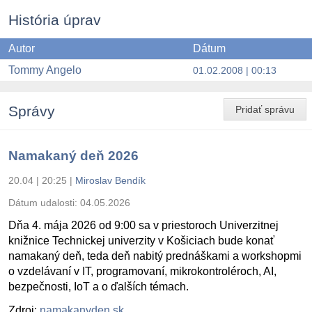
História úprav
Autor
Dátum
Tommy Angelo
01.02.2008 | 00:13
Správy
Pridať správu
Namakaný deň 2026
20.04 | 20:25
|
Miroslav Bendík
Dátum udalosti:
04.05.2026
Dňa 4. mája 2026 od 9:00 sa v priestoroch Univerzitnej
knižnice Technickej univerzity v Košiciach bude konať
namakaný deň, teda deň nabitý prednáškami a workshopmi
o vzdelávaní v IT, programovaní, mikrokontroléroch, AI,
bezpečnosti, IoT a o ďalších témach.
Zdroj:
namakanyden.sk