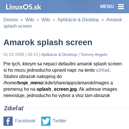
MENU
Domov
Wiki
Wiki
Aplikácie & Desktop
Amarok
splash screen
Amarok splash screen
01.02.2008 | 00:13 |
Aplikácie & Desktop
|
Tommy Angelo
Pre tych, ktorym sa nepaci defaultni amarok splash screen
si ho mozu jednoducho upravit napr. na tento
vzhlad
.
Stiahni obrazok nakopiruj do
/home/
tvoje_meno
/.kde/share/apps/amarok/images
a
premenuj ho na
splash_screen.jpg
. Ak adresar images
neexistuje, jednoducho ho vytvor a vloz tam obrazok
Zdieľať
Facebook
Twitter