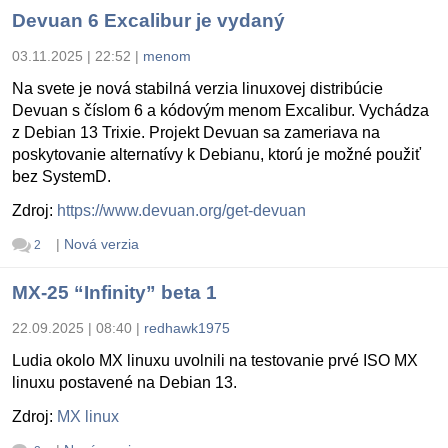
Devuan 6 Excalibur je vydaný
03.11.2025 | 22:52
|
menom
Na svete je nová stabilná verzia linuxovej distribúcie
Devuan s číslom 6 a kódovým menom Excalibur. Vychádza
z Debian 13 Trixie. Projekt Devuan sa zameriava na
poskytovanie alternatívy k Debianu, ktorú je možné použiť
bez SystemD.
Zdroj:
https://www.devuan.org/get-devuan
|
Nová verzia
2
MX-25 “Infinity” beta 1
22.09.2025 | 08:40
|
redhawk1975
Ludia okolo MX linuxu uvolnili na testovanie prvé ISO MX
linuxu postavené na Debian 13.
Zdroj:
MX linux