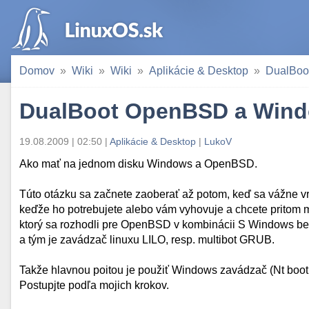
Domov
Wiki
Wiki
Aplikácie & Desktop
DualBoo
DualBoot OpenBSD a Win
19.08.2009 | 02:50 |
Aplikácie & Desktop
|
LukoV
Ako mať na jednom disku Windows a OpenBSD.
Túto otázku sa začnete zaoberať až potom, keď sa vážne 
keďže ho potrebujete alebo vám vyhovuje a chcete pritom 
ktorý sa rozhodli pre OpenBSD v kombinácii S Windows bez
a tým je zavádzač linuxu LILO, resp. multibot GRUB.
Takže hlavnou poitou je použiť Windows zavádzač (Nt boot
Postupjte podľa mojich krokov.