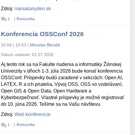
Zdroj:
namakanyden.sk
|
Komunita
3
Konferencia OSSConf 2026
10.04 | 19:03
|
Miroslav Bendík
Dátum udalosti:
01.07.2026
Aj tento rok sa na Fakulte riadenia a informatiky Žilinskej
Univerzity v dňoch 1-3. júla 2026 bude konať konferencia
OSSConf. Príspevky budú zaradené v sekciách: Open AI,
LATEX, R a ich priatelia, Vývoj OSS, OSS vo vzdelávaní,
Open GIS & Open Data, Open Hardware a
Kyberbezpečnosť. Vlastné príspevky je možné registrovať
do 10. júna 2026. Tešíme sa na Vašu návštevu.
Zdroj:
Web konferencie
|
Komunita
1