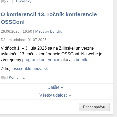
|
IT novinky
2
O konferencii 13. ročník konferencie
OSSConf
26.06.2025 | 16:50
|
Miroslav Bendík
Dátum udalosti:
01.07.2025
V dňoch 1. – 3. júla 2025 sa na Žilinskej univerzite
uskutoční 13. ročník konferencie OSSConf. Na webe je
zverejnený
program konferencie
ako aj
zborník
.
Zdroj:
ossconf.fri.uniza.sk
|
Komunita
Ďalšie
Všetky udalosti
Pridať správu