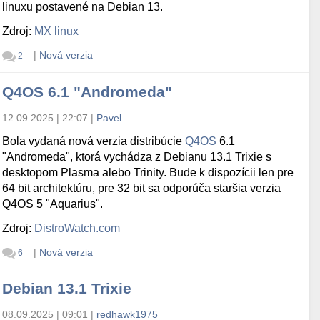
linuxu postavené na Debian 13.
Zdroj:
MX linux
|
Nová verzia
2
Q4OS 6.1 "Andromeda"
12.09.2025 | 22:07
|
Pavel
Bola vydaná nová verzia distribúcie
Q4OS
6.1
"Andromeda", ktorá vychádza z Debianu 13.1 Trixie s
desktopom Plasma alebo Trinity. Bude k dispozícii len pre
64 bit architektúru, pre 32 bit sa odporúča staršia verzia
Q4OS 5 "Aquarius".
Zdroj:
DistroWatch.com
|
Nová verzia
6
Debian 13.1 Trixie
08.09.2025 | 09:01
|
redhawk1975