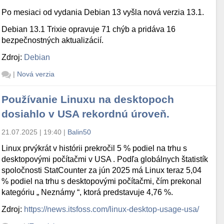
Po mesiaci od vydania Debian 13 vyšla nová verzia 13.1.
Debian 13.1 Trixie opravuje 71 chýb a pridáva 16
bezpečnostných aktualizácií.
Zdroj:
Debian
|
Nová verzia
Používanie Linuxu na desktopoch
dosiahlo v USA rekordnú úroveň.
21.07.2025 | 19:40
|
Balin50
Linux prvýkrát v histórii prekročil 5 % podiel na trhu s
desktopovými počítačmi v USA . Podľa globálnych štatistík
spoločnosti StatCounter za jún 2025 má Linux teraz 5,04
% podiel na trhu s desktopovými počítačmi, čím prekonal
kategóriu „ Neznámy “, ktorá predstavuje 4,76 %.
Zdroj:
https://news.itsfoss.com/linux-desktop-usage-usa/