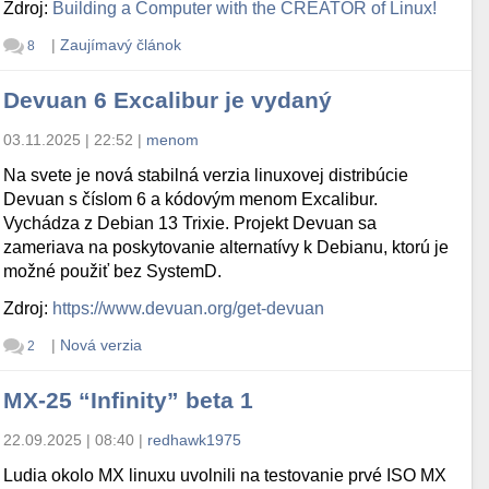
Zdroj:
Building a Computer with the CREATOR of Linux!
|
Zaujímavý článok
8
Devuan 6 Excalibur je vydaný
03.11.2025 | 22:52
|
menom
Na svete je nová stabilná verzia linuxovej distribúcie
Devuan s číslom 6 a kódovým menom Excalibur.
Vychádza z Debian 13 Trixie. Projekt Devuan sa
zameriava na poskytovanie alternatívy k Debianu, ktorú je
možné použiť bez SystemD.
Zdroj:
https://www.devuan.org/get-devuan
|
Nová verzia
2
MX-25 “Infinity” beta 1
22.09.2025 | 08:40
|
redhawk1975
Ludia okolo MX linuxu uvolnili na testovanie prvé ISO MX