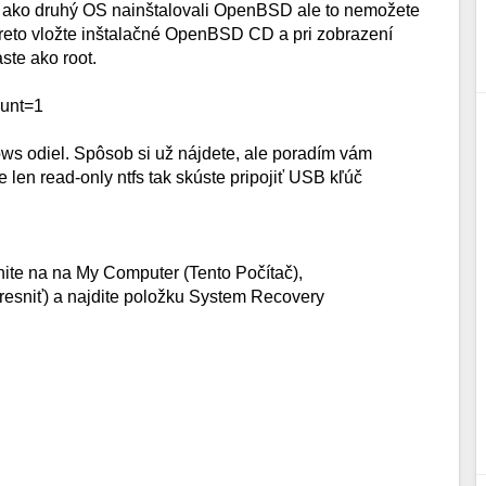
 ako druhý OS nainštalovali OpenBSD ale to nemožete
reto vložte inštalačné OpenBSD CD a pri zobrazení
ste ako root.
ount=1
ows odiel. Spôsob si už nájdete, ale poradím vám
len read-only ntfs tak skúste pripojiť USB kľúč
knite na na My Computer (Tento Počítač),
Upresniť) a najdite položku System Recovery