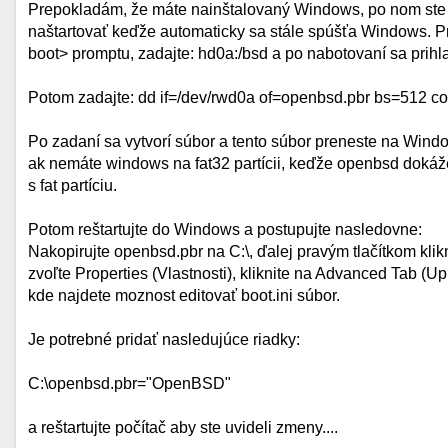
Prepokladám, že máte nainštalovaný Windows, po nom ste
naštartovať keďže automaticky sa stále spúšťa Windows. P
boot> promptu, zadajte: hd0a:/bsd a po nabotovaní sa prihla
Potom zadajte: dd if=/dev/rwd0a of=openbsd.pbr bs=512 c
Po zadaní sa vytvorí súbor a tento súbor preneste na Wind
ak nemáte windows na fat32 partícii, keďže openbsd dokáže 
s fat partíciu.
Potom reštartujte do Windows a postupujte nasledovne:
Nakopirujte openbsd.pbr na C:\, ďalej pravým tlačítkom kli
zvoľte Properties (Vlastnosti), kliknite na Advanced Tab (
kde najdete moznost editovať boot.ini súbor.
Je potrebné pridať nasledujúce riadky:
C:\openbsd.pbr="OpenBSD"
a reštartujte počítač aby ste uvideli zmeny....