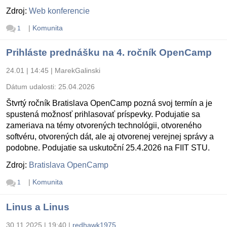
Zdroj:
Web konferencie
|
Komunita
1
Prihláste prednášku na 4. ročník OpenCamp
24.01 | 14:45
|
MarekGalinski
Dátum udalosti:
25.04.2026
Štvrtý ročník Bratislava OpenCamp pozná svoj termín a je
spustená možnosť prihlasovať príspevky. Podujatie sa
zameriava na témy otvorených technológii, otvoreného
softvéru, otvorených dát, ale aj otvorenej verejnej správy a
podobne. Podujatie sa uskutoční 25.4.2026 na FIIT STU.
Zdroj:
Bratislava OpenCamp
|
Komunita
1
Linus a Linus
30.11.2025 | 19:40
|
redhawk1975