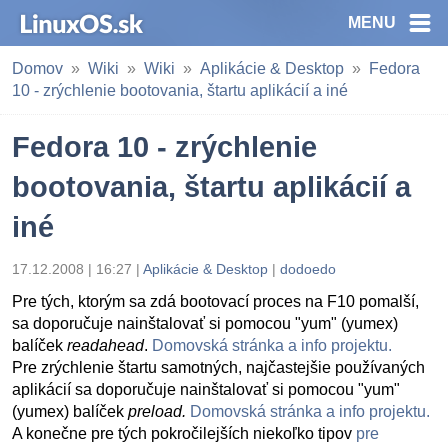
MENU
Domov
Wiki
Wiki
Aplikácie & Desktop
Fedora
10 - zrýchlenie bootovania, štartu aplikácií a iné
Fedora 10 - zrýchlenie
bootovania, štartu aplikácií a
iné
17.12.2008 | 16:27 |
Aplikácie & Desktop
|
dodoedo
Pre tých, ktorým sa zdá bootovací proces na F10 pomalší,
sa doporučuje nainštalovať si pomocou "yum" (yumex)
balíček
readahead
.
Domovská stránka a info projektu.
Pre zrýchlenie štartu samotných, najčastejšie používaných
aplikácií sa doporučuje nainštalovať si pomocou "yum"
(yumex) balíček
preload.
Domovská stránka a info projektu.
A konečne pre tých pokročilejších niekoľko tipov
pre