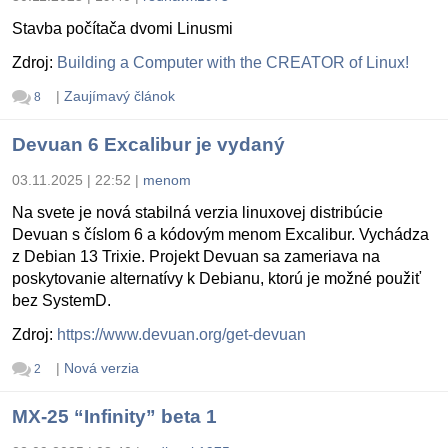
Stavba počítača dvomi Linusmi
Zdroj:
Building a Computer with the CREATOR of Linux!
|
Zaujímavý článok
8
Devuan 6 Excalibur je vydaný
03.11.2025 | 22:52
|
menom
Na svete je nová stabilná verzia linuxovej distribúcie
Devuan s číslom 6 a kódovým menom Excalibur. Vychádza
z Debian 13 Trixie. Projekt Devuan sa zameriava na
poskytovanie alternatívy k Debianu, ktorú je možné použiť
bez SystemD.
Zdroj:
https://www.devuan.org/get-devuan
|
Nová verzia
2
MX-25 “Infinity” beta 1