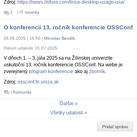
Zdroj:
https://news.itsfoss.com/linux-desktop-usage-usa/
|
IT novinky
2
O konferencii 13. ročník konferencie OSSConf
26.06.2025 | 16:50
|
Miroslav Bendík
Dátum udalosti:
01.07.2025
V dňoch 1. – 3. júla 2025 sa na Žilinskej univerzite
uskutoční 13. ročník konferencie OSSConf. Na webe je
zverejnený
program konferencie
ako aj
zborník
.
Zdroj:
ossconf.fri.uniza.sk
|
Komunita
Ďalšie
Všetky udalosti
Pridať správu