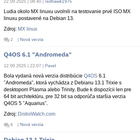
22.09.2025 | 08:40
|
redhawk1975
Ludia okolo MX linuxu uvolnili na testovanie prvé ISO MX
linuxu postavené na Debian 13.
Zdroj:
MX linux
|
Nová verzia
2
Q4OS 6.1 "Andromeda"
12.09.2025 | 22:07
|
Pavel
Bola vydaná nová verzia distribúcie
Q4OS
6.1
"Andromeda", ktorá vychádza z Debianu 13.1 Trixie s
desktopom Plasma alebo Trinity. Bude k dispozícii len pre
64 bit architektúru, pre 32 bit sa odporúča staršia verzia
Q4OS 5 "Aquarius".
Zdroj:
DistroWatch.com
|
Nová verzia
6
Debian 13.1 Trixie