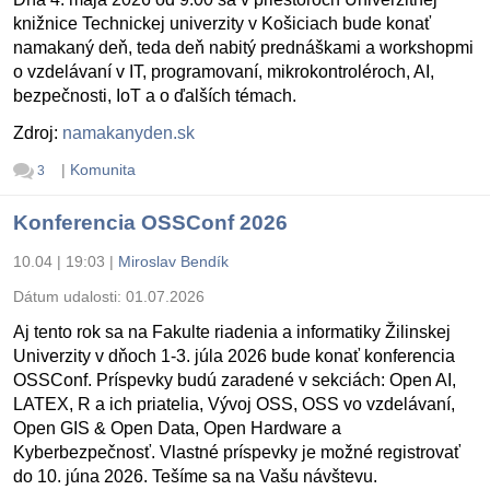
knižnice Technickej univerzity v Košiciach bude konať
namakaný deň, teda deň nabitý prednáškami a workshopmi
o vzdelávaní v IT, programovaní, mikrokontroléroch, AI,
bezpečnosti, IoT a o ďalších témach.
Zdroj:
namakanyden.sk
|
Komunita
3
Konferencia OSSConf 2026
10.04 | 19:03
|
Miroslav Bendík
Dátum udalosti:
01.07.2026
Aj tento rok sa na Fakulte riadenia a informatiky Žilinskej
Univerzity v dňoch 1-3. júla 2026 bude konať konferencia
OSSConf. Príspevky budú zaradené v sekciách: Open AI,
LATEX, R a ich priatelia, Vývoj OSS, OSS vo vzdelávaní,
Open GIS & Open Data, Open Hardware a
Kyberbezpečnosť. Vlastné príspevky je možné registrovať
do 10. júna 2026. Tešíme sa na Vašu návštevu.