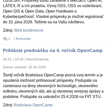
OSSConf. Príspevky budú zaradené v sekciách: Open AI,
LATEX, R a ich priatelia, Vývoj OSS, OSS vo vzdelávaní,
Open GIS & Open Data, Open Hardware a
Kyberbezpečnosť. Vlastné príspevky je možné registrovať
do 10. júna 2026. Tešíme sa na Vašu návštevu.
Zdroj:
Web konferencie
|
Komunita
1
Prihláste prednášku na 4. ročník OpenCamp
24.01 | 14:45
|
MarekGalinski
Dátum udalosti:
25.04.2026
Štvrtý ročník Bratislava OpenCamp pozná svoj termín a je
spustená možnosť prihlasovať príspevky. Podujatie sa
zameriava na témy otvorených technológii, otvoreného
softvéru, otvorených dát, ale aj otvorenej verejnej správy a
podobne. Podujatie sa uskutoční 25.4.2026 na FIIT STU.
Zdroj:
Bratislava OpenCamp