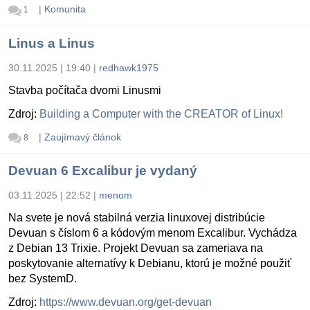
|
Komunita
1
Linus a Linus
30.11.2025 | 19:40
|
redhawk1975
Stavba počítača dvomi Linusmi
Zdroj:
Building a Computer with the CREATOR of Linux!
|
Zaujímavý článok
8
Devuan 6 Excalibur je vydaný
03.11.2025 | 22:52
|
menom
Na svete je nová stabilná verzia linuxovej distribúcie
Devuan s číslom 6 a kódovým menom Excalibur. Vychádza
z Debian 13 Trixie. Projekt Devuan sa zameriava na
poskytovanie alternatívy k Debianu, ktorú je možné použiť
bez SystemD.
Zdroj:
https://www.devuan.org/get-devuan