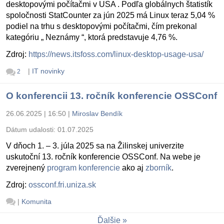
desktopovými počítačmi v USA . Podľa globálnych štatistík
spoločnosti StatCounter za jún 2025 má Linux teraz 5,04 %
podiel na trhu s desktopovými počítačmi, čím prekonal
kategóriu „ Neznámy “, ktorá predstavuje 4,76 %.
Zdroj:
https://news.itsfoss.com/linux-desktop-usage-usa/
|
IT novinky
2
O konferencii 13. ročník konferencie OSSConf
26.06.2025 | 16:50
|
Miroslav Bendík
Dátum udalosti:
01.07.2025
V dňoch 1. – 3. júla 2025 sa na Žilinskej univerzite
uskutoční 13. ročník konferencie OSSConf. Na webe je
zverejnený
program konferencie
ako aj
zborník
.
Zdroj:
ossconf.fri.uniza.sk
|
Komunita
Ďalšie