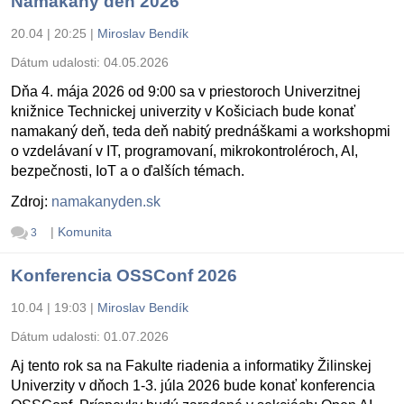
Namakaný deň 2026
20.04 | 20:25
|
Miroslav Bendík
Dátum udalosti:
04.05.2026
Dňa 4. mája 2026 od 9:00 sa v priestoroch Univerzitnej
knižnice Technickej univerzity v Košiciach bude konať
namakaný deň, teda deň nabitý prednáškami a workshopmi
o vzdelávaní v IT, programovaní, mikrokontroléroch, AI,
bezpečnosti, IoT a o ďalších témach.
Zdroj:
namakanyden.sk
|
Komunita
3
Konferencia OSSConf 2026
10.04 | 19:03
|
Miroslav Bendík
Dátum udalosti:
01.07.2026
Aj tento rok sa na Fakulte riadenia a informatiky Žilinskej
Univerzity v dňoch 1-3. júla 2026 bude konať konferencia