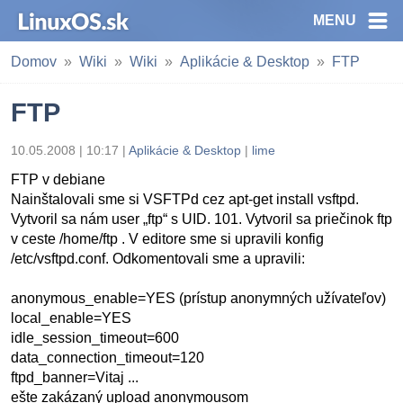
MENU
Domov
Wiki
Wiki
Aplikácie & Desktop
FTP
FTP
10.05.2008 | 10:17 |
Aplikácie & Desktop
|
lime
FTP v debiane
Nainštalovali sme si VSFTPd cez apt-get install vsftpd.
Vytvoril sa nám user „ftp“ s UID. 101. Vytvoril sa priečinok ftp
v ceste /home/ftp . V editore sme si upravili konfig
/etc/vsftpd.conf. Odkomentovali sme a upravili:
anonymous_enable=YES (prístup anonymných užívateľov)
local_enable=YES
idle_session_timeout=600
data_connection_timeout=120
ftpd_banner=Vitaj ...
ešte zakázaný upload anonymousom