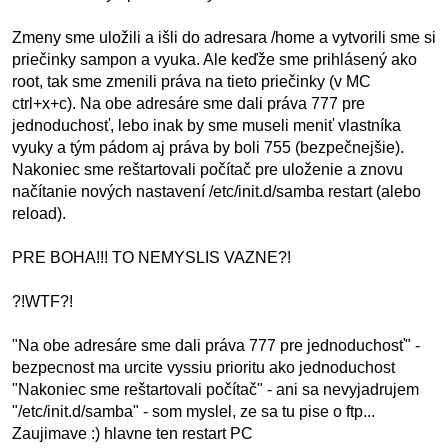
Zmeny sme uložili a išli do adresara /home a vytvorili sme si
priečinky sampon a vyuka. Ale keďže sme prihlásený ako
root, tak sme zmenili práva na tieto priečinky (v MC
ctrl+x+c). Na obe adresáre sme dali práva 777 pre
jednoduchosť, lebo inak by sme museli meniť vlastníka
vyuky a tým pádom aj práva by boli 755 (bezpečnejšie).
Nakoniec sme reštartovali počítač pre uloženie a znovu
načítanie nových nastavení /etc/init.d/samba restart (alebo
reload).
PRE BOHA!!! TO NEMYSLIS VAZNE?!
?!WTF?!
"Na obe adresáre sme dali práva 777 pre jednoduchosť" -
bezpecnost ma urcite vyssiu prioritu ako jednoduchost
"Nakoniec sme reštartovali počítač" - ani sa nevyjadrujem
"/etc/init.d/samba" - som myslel, ze sa tu pise o ftp...
Zaujimave :) hlavne ten restart PC