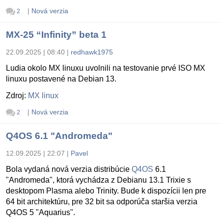
|
Nová verzia
2
MX-25 “Infinity” beta 1
22.09.2025 | 08:40
|
redhawk1975
Ludia okolo MX linuxu uvolnili na testovanie prvé ISO MX
linuxu postavené na Debian 13.
Zdroj:
MX linux
|
Nová verzia
2
Q4OS 6.1 "Andromeda"
12.09.2025 | 22:07
|
Pavel
Bola vydaná nová verzia distribúcie
Q4OS
6.1
"Andromeda", ktorá vychádza z Debianu 13.1 Trixie s
desktopom Plasma alebo Trinity. Bude k dispozícii len pre
64 bit architektúru, pre 32 bit sa odporúča staršia verzia
Q4OS 5 "Aquarius".