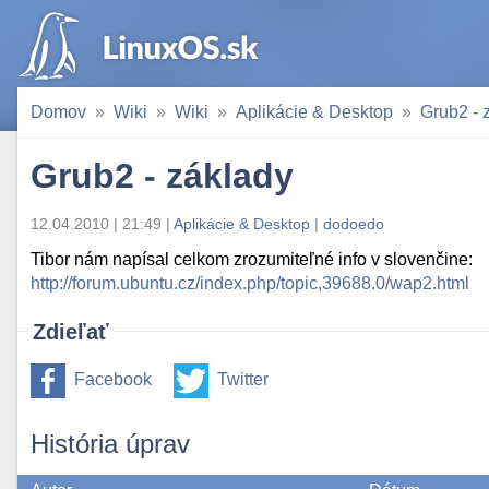
Domov
Wiki
Wiki
Aplikácie & Desktop
Grub2 - 
Grub2 - základy
12.04.2010 | 21:49 |
Aplikácie & Desktop
|
dodoedo
Tibor nám napísal celkom zrozumiteľné info v slovenčine:
http://forum.ubuntu.cz/index.php/topic,39688.0/wap2.html
Zdieľať
Facebook
Twitter
História úprav