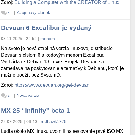
Zdroj:
Building a Computer with the CREATOR of Linux!
|
Zaujímavý článok
8
Devuan 6 Excalibur je vydaný
03.11.2025 | 22:52
|
menom
Na svete je nová stabilná verzia linuxovej distribúcie
Devuan s číslom 6 a kódovým menom Excalibur.
Vychádza z Debian 13 Trixie. Projekt Devuan sa
zameriava na poskytovanie alternatívy k Debianu, ktorú je
možné použiť bez SystemD.
Zdroj:
https://www.devuan.org/get-devuan
|
Nová verzia
2
MX-25 “Infinity” beta 1
22.09.2025 | 08:40
|
redhawk1975
Ludia okolo MX linuxu uvolnili na testovanie prvé ISO MX