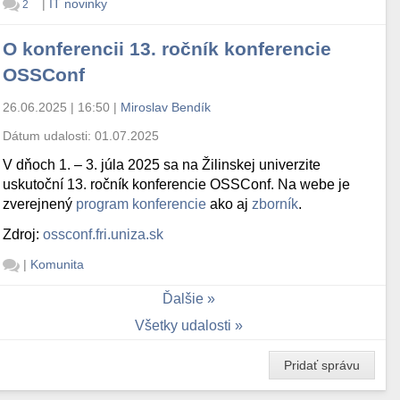
|
IT novinky
2
O konferencii 13. ročník konferencie
OSSConf
26.06.2025 | 16:50
|
Miroslav Bendík
Dátum udalosti:
01.07.2025
V dňoch 1. – 3. júla 2025 sa na Žilinskej univerzite
uskutoční 13. ročník konferencie OSSConf. Na webe je
zverejnený
program konferencie
ako aj
zborník
.
Zdroj:
ossconf.fri.uniza.sk
|
Komunita
Ďalšie
Všetky udalosti
Pridať správu