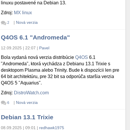
linuxu postavené na Debian 13.
Zdroj:
MX linux
|
Nová verzia
2
Q4OS 6.1 "Andromeda"
12.09.2025 | 22:07
|
Pavel
Bola vydaná nová verzia distribúcie
Q4OS
6.1
"Andromeda", ktorá vychádza z Debianu 13.1 Trixie s
desktopom Plasma alebo Trinity. Bude k dispozícii len pre
64 bit architektúru, pre 32 bit sa odporúča staršia verzia
Q4OS 5 "Aquarius".
Zdroj:
DistroWatch.com
|
Nová verzia
6
Debian 13.1 Trixie
08.09.2025 | 09:01
|
redhawk1975