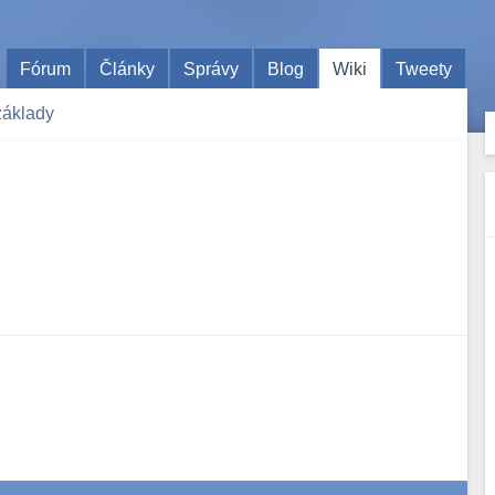
Fórum
Články
Správy
Blog
Wiki
Tweety
základy