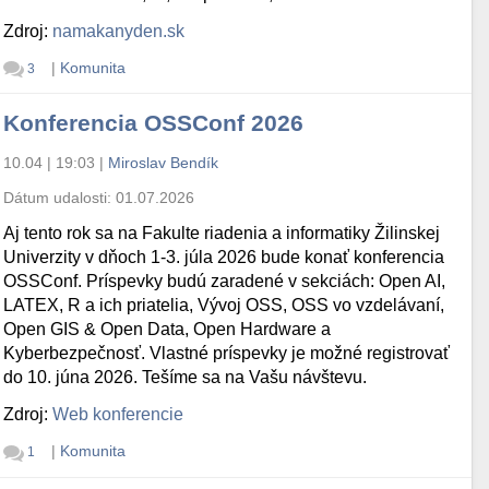
Zdroj:
namakanyden.sk
|
Komunita
3
Konferencia OSSConf 2026
10.04 | 19:03
|
Miroslav Bendík
Dátum udalosti:
01.07.2026
Aj tento rok sa na Fakulte riadenia a informatiky Žilinskej
Univerzity v dňoch 1-3. júla 2026 bude konať konferencia
OSSConf. Príspevky budú zaradené v sekciách: Open AI,
LATEX, R a ich priatelia, Vývoj OSS, OSS vo vzdelávaní,
Open GIS & Open Data, Open Hardware a
Kyberbezpečnosť. Vlastné príspevky je možné registrovať
do 10. júna 2026. Tešíme sa na Vašu návštevu.
Zdroj:
Web konferencie
|
Komunita
1