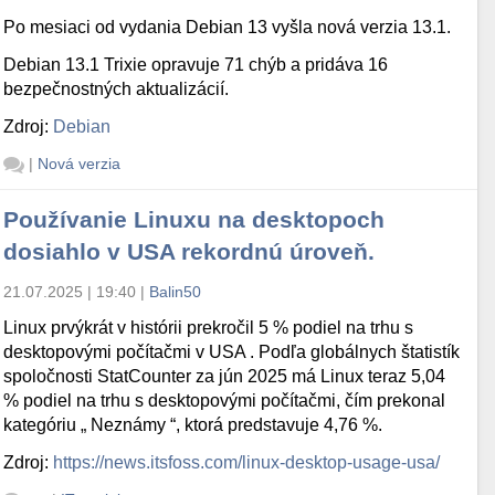
Po mesiaci od vydania Debian 13 vyšla nová verzia 13.1.
Debian 13.1 Trixie opravuje 71 chýb a pridáva 16
bezpečnostných aktualizácií.
Zdroj:
Debian
|
Nová verzia
Používanie Linuxu na desktopoch
dosiahlo v USA rekordnú úroveň.
21.07.2025 | 19:40
|
Balin50
Linux prvýkrát v histórii prekročil 5 % podiel na trhu s
desktopovými počítačmi v USA . Podľa globálnych štatistík
spoločnosti StatCounter za jún 2025 má Linux teraz 5,04
% podiel na trhu s desktopovými počítačmi, čím prekonal
kategóriu „ Neznámy “, ktorá predstavuje 4,76 %.
Zdroj:
https://news.itsfoss.com/linux-desktop-usage-usa/