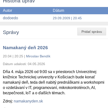
História úprav
Autor
Dátum
dodoedo
29.09.2009 | 20:45
Správy
Pridať správu
Namakaný deň 2026
20.04 | 20:25
|
Miroslav Bendík
Dátum udalosti:
04.05.2026
Dňa 4. mája 2026 od 9:00 sa v priestoroch Univerzitnej
knižnice Technickej univerzity v Košiciach bude konať
namakaný deň, teda deň nabitý prednáškami a workshopmi
o vzdelávaní v IT, programovaní, mikrokontroléroch, AI,
bezpečnosti, IoT a o ďalších témach.
Zdroj:
namakanyden.sk