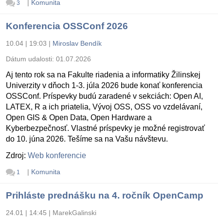
|
Komunita
3
Konferencia OSSConf 2026
10.04 | 19:03
|
Miroslav Bendík
Dátum udalosti:
01.07.2026
Aj tento rok sa na Fakulte riadenia a informatiky Žilinskej
Univerzity v dňoch 1-3. júla 2026 bude konať konferencia
OSSConf. Príspevky budú zaradené v sekciách: Open AI,
LATEX, R a ich priatelia, Vývoj OSS, OSS vo vzdelávaní,
Open GIS & Open Data, Open Hardware a
Kyberbezpečnosť. Vlastné príspevky je možné registrovať
do 10. júna 2026. Tešíme sa na Vašu návštevu.
Zdroj:
Web konferencie
|
Komunita
1
Prihláste prednášku na 4. ročník OpenCamp
24.01 | 14:45
|
MarekGalinski