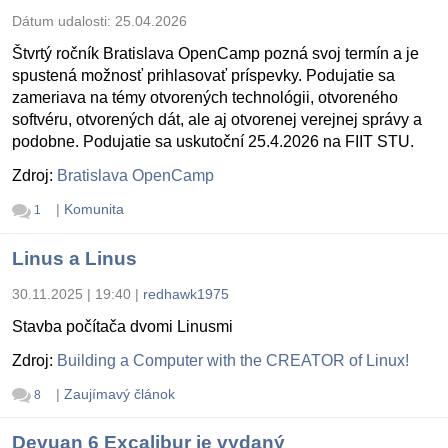
Dátum udalosti:
25.04.2026
Štvrtý ročník Bratislava OpenCamp pozná svoj termín a je
spustená možnosť prihlasovať príspevky. Podujatie sa
zameriava na témy otvorených technológii, otvoreného
softvéru, otvorených dát, ale aj otvorenej verejnej správy a
podobne. Podujatie sa uskutoční 25.4.2026 na FIIT STU.
Zdroj:
Bratislava OpenCamp
|
Komunita
1
Linus a Linus
30.11.2025 | 19:40
|
redhawk1975
Stavba počítača dvomi Linusmi
Zdroj:
Building a Computer with the CREATOR of Linux!
|
Zaujímavý článok
8
Devuan 6 Excalibur je vydaný