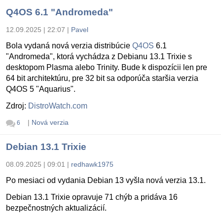
Q4OS 6.1 "Andromeda"
12.09.2025 | 22:07
|
Pavel
Bola vydaná nová verzia distribúcie
Q4OS
6.1
"Andromeda", ktorá vychádza z Debianu 13.1 Trixie s
desktopom Plasma alebo Trinity. Bude k dispozícii len pre
64 bit architektúru, pre 32 bit sa odporúča staršia verzia
Q4OS 5 "Aquarius".
Zdroj:
DistroWatch.com
|
Nová verzia
6
Debian 13.1 Trixie
08.09.2025 | 09:01
|
redhawk1975
Po mesiaci od vydania Debian 13 vyšla nová verzia 13.1.
Debian 13.1 Trixie opravuje 71 chýb a pridáva 16
bezpečnostných aktualizácií.