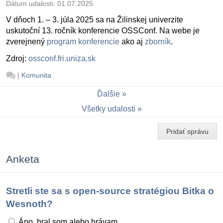
Dátum udalosti:
01.07.2025
V dňoch 1. – 3. júla 2025 sa na Žilinskej univerzite
uskutoční 13. ročník konferencie OSSConf. Na webe je
zverejnený
program konferencie
ako aj
zborník
.
Zdroj:
ossconf.fri.uniza.sk
|
Komunita
Ďalšie
Všetky udalosti
Pridať správu
Anketa
Stretli ste sa s open-source stratégiou Bitka o
Wesnoth?
Áno, hral som alebo hrávam