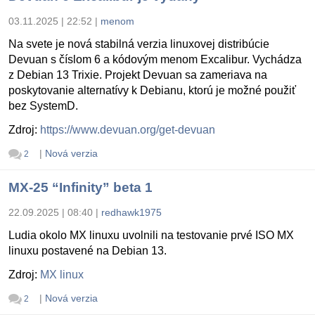
03.11.2025 | 22:52
|
menom
Na svete je nová stabilná verzia linuxovej distribúcie
Devuan s číslom 6 a kódovým menom Excalibur. Vychádza
z Debian 13 Trixie. Projekt Devuan sa zameriava na
poskytovanie alternatívy k Debianu, ktorú je možné použiť
bez SystemD.
Zdroj:
https://www.devuan.org/get-devuan
|
Nová verzia
2
MX-25 “Infinity” beta 1
22.09.2025 | 08:40
|
redhawk1975
Ludia okolo MX linuxu uvolnili na testovanie prvé ISO MX
linuxu postavené na Debian 13.
Zdroj:
MX linux
|
Nová verzia
2