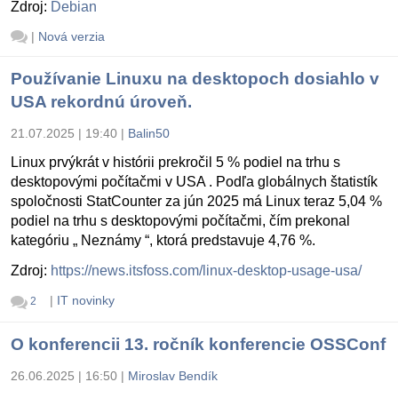
Zdroj:
Debian
|
Nová verzia
Používanie Linuxu na desktopoch dosiahlo v
USA rekordnú úroveň.
21.07.2025 | 19:40
|
Balin50
Linux prvýkrát v histórii prekročil 5 % podiel na trhu s
desktopovými počítačmi v USA . Podľa globálnych štatistík
spoločnosti StatCounter za jún 2025 má Linux teraz 5,04 %
podiel na trhu s desktopovými počítačmi, čím prekonal
kategóriu „ Neznámy “, ktorá predstavuje 4,76 %.
Zdroj:
https://news.itsfoss.com/linux-desktop-usage-usa/
|
IT novinky
2
O konferencii 13. ročník konferencie OSSConf
26.06.2025 | 16:50
|
Miroslav Bendík