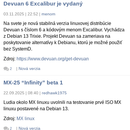
Devuan 6 Excalibur je vydaný
03.11.2025 | 22:52
|
menom
Na svete je nová stabilná verzia linuxovej distribúcie
Devuan s číslom 6 a kódovým menom Excalibur. Vychádza
z Debian 13 Trixie. Projekt Devuan sa zameriava na
poskytovanie alternatívy k Debianu, ktorú je možné použiť
bez SystemD.
Zdroj:
https://www.devuan.org/get-devuan
|
Nová verzia
2
MX-25 “Infinity” beta 1
22.09.2025 | 08:40
|
redhawk1975
Ludia okolo MX linuxu uvolnili na testovanie prvé ISO MX
linuxu postavené na Debian 13.
Zdroj:
MX linux
|
Nová verzia
2