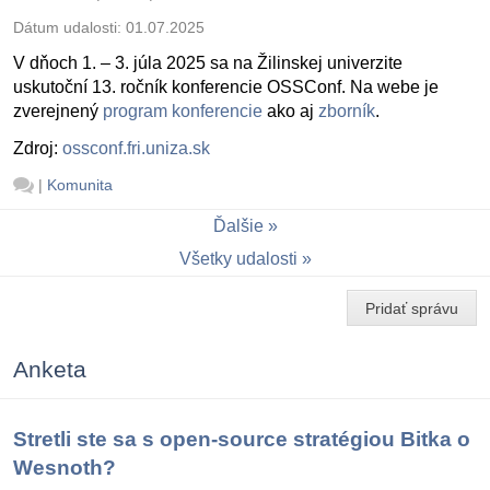
Dátum udalosti:
01.07.2025
V dňoch 1. – 3. júla 2025 sa na Žilinskej univerzite
uskutoční 13. ročník konferencie OSSConf. Na webe je
zverejnený
program konferencie
ako aj
zborník
.
Zdroj:
ossconf.fri.uniza.sk
|
Komunita
Ďalšie
Všetky udalosti
Pridať správu
Anketa
Stretli ste sa s open-source stratégiou Bitka o
Wesnoth?