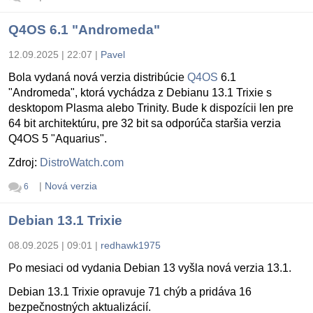
Q4OS 6.1 "Andromeda"
12.09.2025 | 22:07
|
Pavel
Bola vydaná nová verzia distribúcie
Q4OS
6.1
"Andromeda", ktorá vychádza z Debianu 13.1 Trixie s
desktopom Plasma alebo Trinity. Bude k dispozícii len pre
64 bit architektúru, pre 32 bit sa odporúča staršia verzia
Q4OS 5 "Aquarius".
Zdroj:
DistroWatch.com
|
Nová verzia
6
Debian 13.1 Trixie
08.09.2025 | 09:01
|
redhawk1975
Po mesiaci od vydania Debian 13 vyšla nová verzia 13.1.
Debian 13.1 Trixie opravuje 71 chýb a pridáva 16
bezpečnostných aktualizácií.