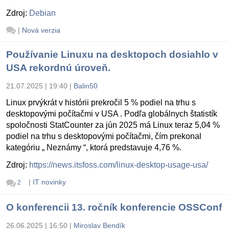
Zdroj:
Debian
|
Nová verzia
Používanie Linuxu na desktopoch dosiahlo v
USA rekordnú úroveň.
21.07.2025 | 19:40
|
Balin50
Linux prvýkrát v histórii prekročil 5 % podiel na trhu s
desktopovými počítačmi v USA . Podľa globálnych štatistík
spoločnosti StatCounter za jún 2025 má Linux teraz 5,04 %
podiel na trhu s desktopovými počítačmi, čím prekonal
kategóriu „ Neznámy “, ktorá predstavuje 4,76 %.
Zdroj:
https://news.itsfoss.com/linux-desktop-usage-usa/
|
IT novinky
2
O konferencii 13. ročník konferencie OSSConf
26.06.2025 | 16:50
|
Miroslav Bendík