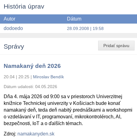
História úprav
Autor
Dátum
dodoedo
28.09.2008 | 19:58
Správy
Pridať správu
Namakaný deň 2026
20.04 | 20:25
|
Miroslav Bendík
Dátum udalosti:
04.05.2026
Dňa 4. mája 2026 od 9:00 sa v priestoroch Univerzitnej
knižnice Technickej univerzity v Košiciach bude konať
namakaný deň, teda deň nabitý prednáškami a workshopmi
o vzdelávaní v IT, programovaní, mikrokontroléroch, AI,
bezpečnosti, IoT a o ďalších témach.
Zdroj:
namakanyden.sk