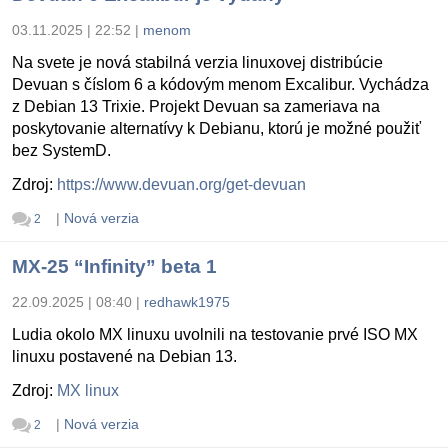
03.11.2025 | 22:52
|
menom
Na svete je nová stabilná verzia linuxovej distribúcie
Devuan s číslom 6 a kódovým menom Excalibur. Vychádza
z Debian 13 Trixie. Projekt Devuan sa zameriava na
poskytovanie alternatívy k Debianu, ktorú je možné použiť
bez SystemD.
Zdroj:
https://www.devuan.org/get-devuan
|
Nová verzia
2
MX-25 “Infinity” beta 1
22.09.2025 | 08:40
|
redhawk1975
Ludia okolo MX linuxu uvolnili na testovanie prvé ISO MX
linuxu postavené na Debian 13.
Zdroj:
MX linux
|
Nová verzia
2