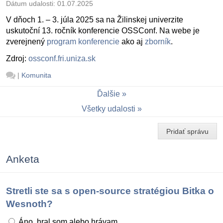
Dátum udalosti:
01.07.2025
V dňoch 1. – 3. júla 2025 sa na Žilinskej univerzite
uskutoční 13. ročník konferencie OSSConf. Na webe je
zverejnený
program konferencie
ako aj
zborník
.
Zdroj:
ossconf.fri.uniza.sk
|
Komunita
Ďalšie
Všetky udalosti
Pridať správu
Anketa
Stretli ste sa s open-source stratégiou Bitka o
Wesnoth?
Áno, hral som alebo hrávam