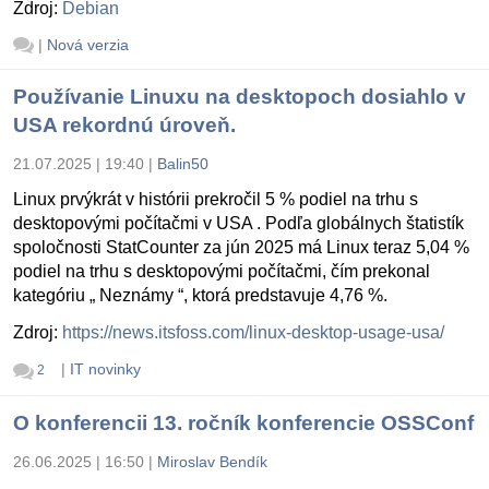
Zdroj:
Debian
|
Nová verzia
Používanie Linuxu na desktopoch dosiahlo v
USA rekordnú úroveň.
21.07.2025 | 19:40
|
Balin50
Linux prvýkrát v histórii prekročil 5 % podiel na trhu s
desktopovými počítačmi v USA . Podľa globálnych štatistík
spoločnosti StatCounter za jún 2025 má Linux teraz 5,04 %
podiel na trhu s desktopovými počítačmi, čím prekonal
kategóriu „ Neznámy “, ktorá predstavuje 4,76 %.
Zdroj:
https://news.itsfoss.com/linux-desktop-usage-usa/
|
IT novinky
2
O konferencii 13. ročník konferencie OSSConf
26.06.2025 | 16:50
|
Miroslav Bendík