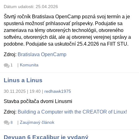
Dátum udalosti:
25.04.2026
Štvrtý ročník Bratislava OpenCamp pozná svoj termín a je
spustená možnosť prihlasovať príspevky. Podujatie sa
zameriava na témy otvorených technológii, otvoreného
softvéru, otvorených dát, ale aj otvorenej verejnej správy a
podobne. Podujatie sa uskutoční 25.4.2026 na FIIT STU.
Zdroj:
Bratislava OpenCamp
|
Komunita
1
Linus a Linus
30.11.2025 | 19:40
|
redhawk1975
Stavba počítača dvomi Linusmi
Zdroj:
Building a Computer with the CREATOR of Linux!
|
Zaujímavý článok
8
Devuan 6 Excalibur je vydaný