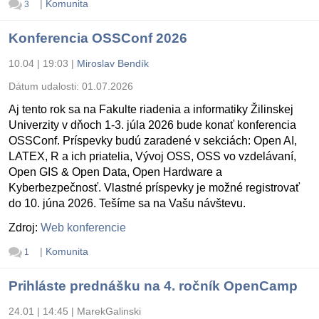
|
Komunita
3
Konferencia OSSConf 2026
10.04 | 19:03
|
Miroslav Bendík
Dátum udalosti:
01.07.2026
Aj tento rok sa na Fakulte riadenia a informatiky Žilinskej
Univerzity v dňoch 1-3. júla 2026 bude konať konferencia
OSSConf. Príspevky budú zaradené v sekciách: Open AI,
LATEX, R a ich priatelia, Vývoj OSS, OSS vo vzdelávaní,
Open GIS & Open Data, Open Hardware a
Kyberbezpečnosť. Vlastné príspevky je možné registrovať
do 10. júna 2026. Tešíme sa na Vašu návštevu.
Zdroj:
Web konferencie
|
Komunita
1
Prihláste prednášku na 4. ročník OpenCamp
24.01 | 14:45
|
MarekGalinski