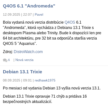
Q4OS 6.1 "Andromeda"
12.09.2025 | 22:07
|
Pavel
Bola vydaná nová verzia distribúcie
Q4OS
6.1
"Andromeda", ktorá vychádza z Debianu 13.1 Trixie s
desktopom Plasma alebo Trinity. Bude k dispozícii len pre
64 bit architektúru, pre 32 bit sa odporúča staršia verzia
Q4OS 5 "Aquarius".
Zdroj:
DistroWatch.com
|
Nová verzia
6
Debian 13.1 Trixie
08.09.2025 | 09:01
|
redhawk1975
Po mesiaci od vydania Debian 13 vyšla nová verzia 13.1.
Debian 13.1 Trixie opravuje 71 chýb a pridáva 16
bezpečnostných aktualizácií.