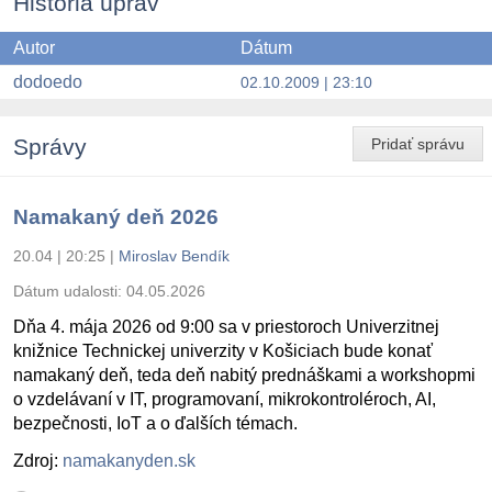
História úprav
Autor
Dátum
dodoedo
02.10.2009 | 23:10
Správy
Pridať správu
Namakaný deň 2026
20.04 | 20:25
|
Miroslav Bendík
Dátum udalosti:
04.05.2026
Dňa 4. mája 2026 od 9:00 sa v priestoroch Univerzitnej
knižnice Technickej univerzity v Košiciach bude konať
namakaný deň, teda deň nabitý prednáškami a workshopmi
o vzdelávaní v IT, programovaní, mikrokontroléroch, AI,
bezpečnosti, IoT a o ďalších témach.
Zdroj:
namakanyden.sk