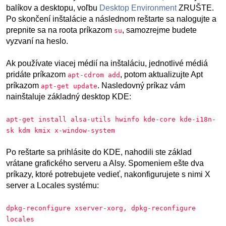
balíkov a desktopu, voľbu
Desktop Environment
ZRUŠTE.
Po skončení inštalácie a následnom reštarte sa nalogujte a
prepnite sa na roota príkazom
, samozrejme budete
su
vyzvaní na heslo.
Ak používate viacej médií na inštaláciu, jednotlivé médiá
pridáte príkazom
, potom aktualizujte Apt
apt-cdrom add
príkazom
. Nasledovný príkaz vám
apt-get update
nainštaluje základný desktop KDE:
apt-get install alsa-utils hwinfo kde-core kde-i18n-
sk kdm kmix x-window-system
Po reštarte sa prihlásite do KDE, nahodili ste základ
vrátane grafického serveru a Alsy. Spomeniem ešte dva
príkazy, ktoré potrebujete vedieť, nakonfigurujete s nimi X
server a Locales systému:
dpkg-reconfigure xserver-xorg, dpkg-reconfigure
locales