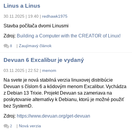
Linus a Linus
30.11.2025 | 19:40
|
redhawk1975
Stavba počítača dvomi Linusmi
Zdroj:
Building a Computer with the CREATOR of Linux!
|
Zaujímavý článok
8
Devuan 6 Excalibur je vydaný
03.11.2025 | 22:52
|
menom
Na svete je nová stabilná verzia linuxovej distribúcie
Devuan s číslom 6 a kódovým menom Excalibur. Vychádza
z Debian 13 Trixie. Projekt Devuan sa zameriava na
poskytovanie alternatívy k Debianu, ktorú je možné použiť
bez SystemD.
Zdroj:
https://www.devuan.org/get-devuan
|
Nová verzia
2