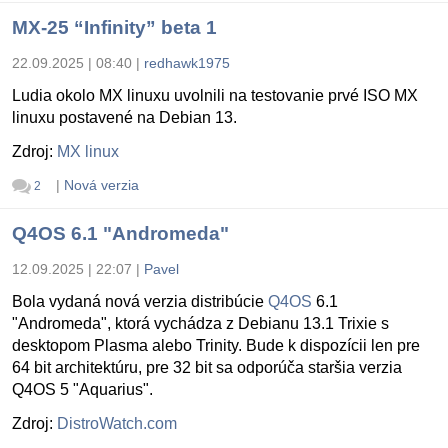
MX-25 “Infinity” beta 1
22.09.2025 | 08:40
|
redhawk1975
Ludia okolo MX linuxu uvolnili na testovanie prvé ISO MX
linuxu postavené na Debian 13.
Zdroj:
MX linux
|
Nová verzia
2
Q4OS 6.1 "Andromeda"
12.09.2025 | 22:07
|
Pavel
Bola vydaná nová verzia distribúcie
Q4OS
6.1
"Andromeda", ktorá vychádza z Debianu 13.1 Trixie s
desktopom Plasma alebo Trinity. Bude k dispozícii len pre
64 bit architektúru, pre 32 bit sa odporúča staršia verzia
Q4OS 5 "Aquarius".
Zdroj:
DistroWatch.com