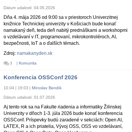
Dátum udalosti:
04.05.2026
Dňa 4. mája 2026 od 9:00 sa v priestoroch Univerzitnej
knižnice Technickej univerzity v Košiciach bude konať
namakaný deň, teda deň nabitý prednáškami a workshopmi
o vzdelávaní v IT, programovaní, mikrokontroléroch, AI,
bezpečnosti, IoT a o ďalších témach.
Zdroj:
namakanyden.sk
|
Komunita
3
Konferencia OSSConf 2026
10.04 | 19:03
|
Miroslav Bendík
Dátum udalosti:
01.07.2026
Aj tento rok sa na Fakulte riadenia a informatiky Žilinskej
Univerzity v dňoch 1-3. júla 2026 bude konať konferencia
OSSConf. Príspevky budú zaradené v sekciách: Open AI,
LATEX, R a ich priatelia, Vývoj OSS, OSS vo vzdelávaní,