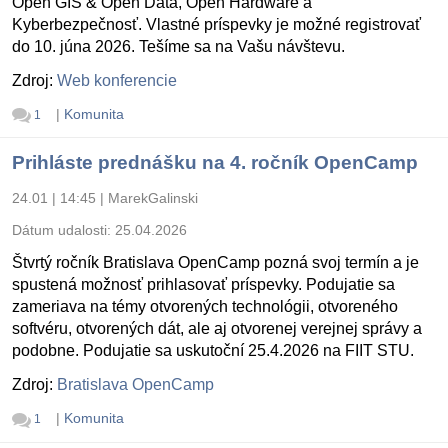
Open GIS & Open Data, Open Hardware a
Kyberbezpečnosť. Vlastné príspevky je možné registrovať
do 10. júna 2026. Tešíme sa na Vašu návštevu.
Zdroj:
Web konferencie
|
Komunita
1
Prihláste prednášku na 4. ročník OpenCamp
24.01 | 14:45
|
MarekGalinski
Dátum udalosti:
25.04.2026
Štvrtý ročník Bratislava OpenCamp pozná svoj termín a je
spustená možnosť prihlasovať príspevky. Podujatie sa
zameriava na témy otvorených technológii, otvoreného
softvéru, otvorených dát, ale aj otvorenej verejnej správy a
podobne. Podujatie sa uskutoční 25.4.2026 na FIIT STU.
Zdroj:
Bratislava OpenCamp
|
Komunita
1