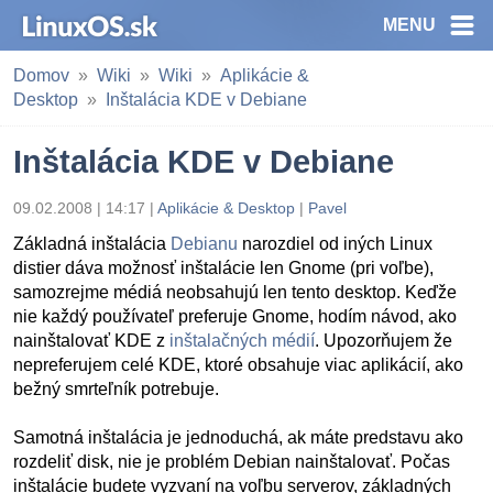
MENU
Domov
Wiki
Wiki
Aplikácie &
Desktop
Inštalácia KDE v Debiane
Inštalácia KDE v Debiane
09.02.2008 | 14:17 |
Aplikácie & Desktop
|
Pavel
Základná inštalácia
Debianu
narozdiel od iných Linux
distier dáva možnosť inštalácie len Gnome (pri voľbe),
samozrejme médiá neobsahujú len tento desktop. Keďže
nie každý používateľ preferuje Gnome, hodím návod, ako
nainštalovať KDE z
inštalačných médií
. Upozorňujem že
nepreferujem celé KDE, ktoré obsahuje viac aplikácií, ako
bežný smrteľník potrebuje.
Samotná inštalácia je jednoduchá, ak máte predstavu ako
rozdeliť disk, nie je problém Debian nainštalovať. Počas
inštalácie budete vyzvaní na voľbu serverov, základných