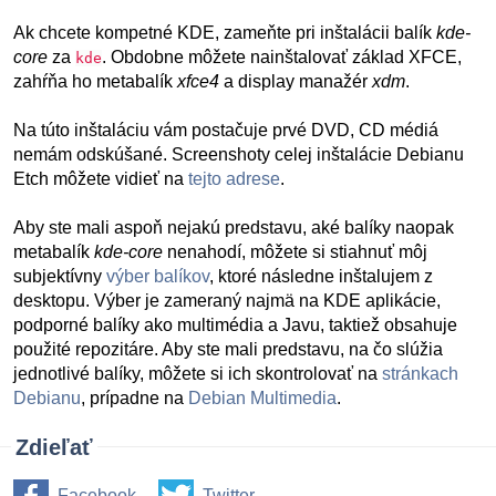
Ak chcete kompetné KDE, zameňte pri inštalácii balík
kde-
core
za
. Obdobne môžete nainštalovať základ XFCE,
kde
zahŕňa ho metabalík
xfce4
a display manažér
xdm
.
Na túto inštaláciu vám postačuje prvé DVD, CD médiá
nemám odskúšané. Screenshoty celej inštalácie Debianu
Etch môžete vidieť na
tejto adrese
.
Aby ste mali aspoň nejakú predstavu, aké balíky naopak
metabalík
kde-core
nenahodí, môžete si stiahnuť môj
subjektívny
výber balíkov
, ktoré následne inštalujem z
desktopu. Výber je zameraný najmä na KDE aplikácie,
podporné balíky ako multimédia a Javu, taktiež obsahuje
použité repozitáre. Aby ste mali predstavu, na čo slúžia
jednotlivé balíky, môžete si ich skontrolovať na
stránkach
Debianu
, prípadne na
Debian Multimedia
.
Zdieľať
Facebook
Twitter