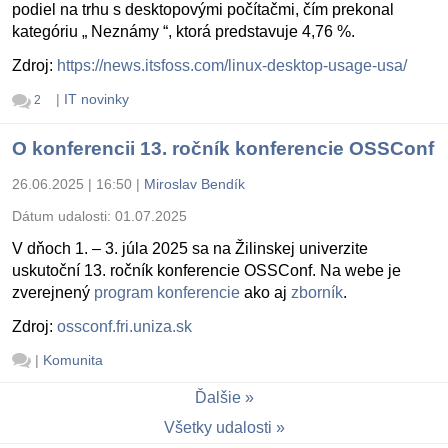
podiel na trhu s desktopovými počítačmi, čím prekonal
kategóriu „ Neznámy “, ktorá predstavuje 4,76 %.
Zdroj:
https://news.itsfoss.com/linux-desktop-usage-usa/
|
IT novinky
2
O konferencii 13. ročník konferencie OSSConf
26.06.2025 | 16:50
|
Miroslav Bendík
Dátum udalosti:
01.07.2025
V dňoch 1. – 3. júla 2025 sa na Žilinskej univerzite
uskutoční 13. ročník konferencie OSSConf. Na webe je
zverejnený
program konferencie
ako aj
zborník
.
Zdroj:
ossconf.fri.uniza.sk
|
Komunita
Ďalšie
Všetky udalosti