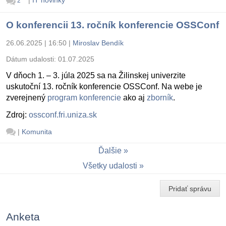
|
IT novinky
2
O konferencii 13. ročník konferencie OSSConf
26.06.2025 | 16:50
|
Miroslav Bendík
Dátum udalosti:
01.07.2025
V dňoch 1. – 3. júla 2025 sa na Žilinskej univerzite
uskutoční 13. ročník konferencie OSSConf. Na webe je
zverejnený
program konferencie
ako aj
zborník
.
Zdroj:
ossconf.fri.uniza.sk
|
Komunita
Ďalšie
Všetky udalosti
Pridať správu
Anketa