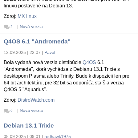
linuxu postavené na Debian 13.
Zdroj:
MX linux
|
Nová verzia
2
Q4OS 6.1 "Andromeda"
12.09.2025 | 22:07
|
Pavel
Bola vydaná nová verzia distribúcie
Q4OS
6.1
"Andromeda", ktorá vychádza z Debianu 13.1 Trixie s
desktopom Plasma alebo Trinity. Bude k dispozícii len pre
64 bit architektúru, pre 32 bit sa odporúča staršia verzia
Q4OS 5 "Aquarius".
Zdroj:
DistroWatch.com
|
Nová verzia
6
Debian 13.1 Trixie
08.09.2025 | 09:01
|
redhawk1975