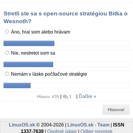
Stretli ste sa s open-source stratégiou Bitka o
Wesnoth?
Áno, hral som alebo hrávam
Nie, nestretol som sa
Nemám v láske počítačové stratégie
|
|
Ďalšie
Hlasov: 435
1
Hlasovať
LinuxOS.sk
© 2004-2026 |
LinuxOS.sk - Team
|
ISSN
1337-7639
|
Osobné údaje
|
Odber noviniek