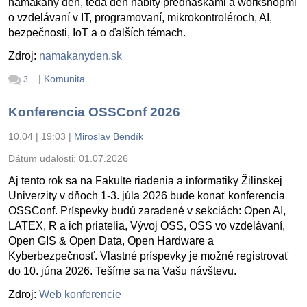
namakaný deň, teda deň nabitý prednáškami a workshopmi
o vzdelávaní v IT, programovaní, mikrokontroléroch, AI,
bezpečnosti, IoT a o ďalších témach.
Zdroj:
namakanyden.sk
|
Komunita
3
Konferencia OSSConf 2026
10.04 | 19:03
|
Miroslav Bendík
Dátum udalosti:
01.07.2026
Aj tento rok sa na Fakulte riadenia a informatiky Žilinskej
Univerzity v dňoch 1-3. júla 2026 bude konať konferencia
OSSConf. Príspevky budú zaradené v sekciách: Open AI,
LATEX, R a ich priatelia, Vývoj OSS, OSS vo vzdelávaní,
Open GIS & Open Data, Open Hardware a
Kyberbezpečnosť. Vlastné príspevky je možné registrovať
do 10. júna 2026. Tešíme sa na Vašu návštevu.
Zdroj:
Web konferencie