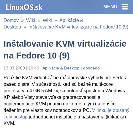
MENU
Domov
Wiki
Wiki
Aplikácie &
Desktop
Inštalovanie KVM virtualizácie na Fedore 10 (9)
Inštalovanie KVM virtualizácie
na Fedore 10 (9)
13.03.2009 | 19:49 |
Aplikácie & Desktop
|
dodoedo
Použitie KVM virtualizácie má obrovské výhody pre Fedora
based distrá. V súčastnosti, keď sú bežné multi-core
procesory a 4 GB RAM-ky, sa nutnosť spustenia Windows
XP alebo Visty stáva vďaka prepracovanosti a
implementácie KVM priamo do kernelu tým najlepším
riešením pre vlastníkov notebookov a PC.
V linku je opísaný
celý postup
jednoduchej inštalácie a nastavenia (klikačka)
KVM.