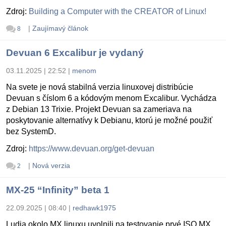
Zdroj:
Building a Computer with the CREATOR of Linux!
|
Zaujímavý článok
8
Devuan 6 Excalibur je vydaný
03.11.2025 | 22:52
|
menom
Na svete je nová stabilná verzia linuxovej distribúcie
Devuan s číslom 6 a kódovým menom Excalibur. Vychádza
z Debian 13 Trixie. Projekt Devuan sa zameriava na
poskytovanie alternatívy k Debianu, ktorú je možné použiť
bez SystemD.
Zdroj:
https://www.devuan.org/get-devuan
|
Nová verzia
2
MX-25 “Infinity” beta 1
22.09.2025 | 08:40
|
redhawk1975
Ludia okolo MX linuxu uvolnili na testovanie prvé ISO MX