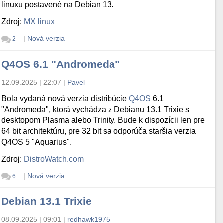
linuxu postavené na Debian 13.
Zdroj:
MX linux
|
Nová verzia
2
Q4OS 6.1 "Andromeda"
12.09.2025 | 22:07
|
Pavel
Bola vydaná nová verzia distribúcie
Q4OS
6.1
"Andromeda", ktorá vychádza z Debianu 13.1 Trixie s
desktopom Plasma alebo Trinity. Bude k dispozícii len pre
64 bit architektúru, pre 32 bit sa odporúča staršia verzia
Q4OS 5 "Aquarius".
Zdroj:
DistroWatch.com
|
Nová verzia
6
Debian 13.1 Trixie
08.09.2025 | 09:01
|
redhawk1975