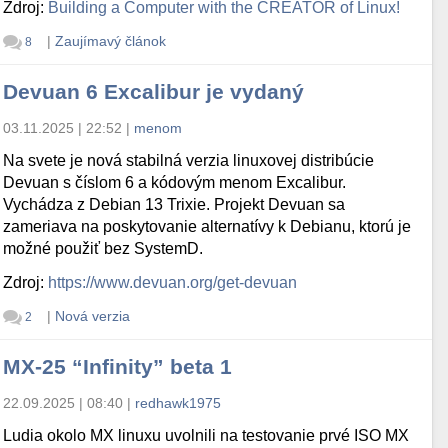
Zdroj:
Building a Computer with the CREATOR of Linux!
|
Zaujímavý článok
8
Devuan 6 Excalibur je vydaný
03.11.2025 | 22:52
|
menom
Na svete je nová stabilná verzia linuxovej distribúcie
Devuan s číslom 6 a kódovým menom Excalibur.
Vychádza z Debian 13 Trixie. Projekt Devuan sa
zameriava na poskytovanie alternatívy k Debianu, ktorú je
možné použiť bez SystemD.
Zdroj:
https://www.devuan.org/get-devuan
|
Nová verzia
2
MX-25 “Infinity” beta 1
22.09.2025 | 08:40
|
redhawk1975
Ludia okolo MX linuxu uvolnili na testovanie prvé ISO MX