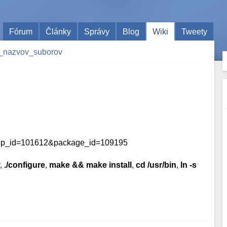
Fórum
Články
Správy
Blog
Wiki
Tweety
a_nazvov_suborov
group_id=101612&package_id=109195
v,
./configure
,
make && make install
,
cd /usr/bin
,
ln -s