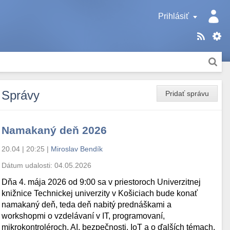
Prihlásiť
Správy
Pridať správu
Namakaný deň 2026
20.04 | 20:25
|
Miroslav Bendík
Dátum udalosti:
04.05.2026
Dňa 4. mája 2026 od 9:00 sa v priestoroch Univerzitnej
knižnice Technickej univerzity v Košiciach bude konať
namakaný deň, teda deň nabitý prednáškami a
workshopmi o vzdelávaní v IT, programovaní,
mikrokontroléroch, AI, bezpečnosti, IoT a o ďalších témach.