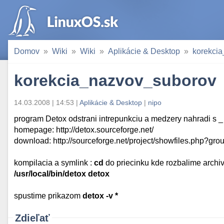
Domov
Wiki
Wiki
Aplikácie & Desktop
korekci
korekcia_nazvov_suborov
14.03.2008 | 14:53 |
Aplikácie & Desktop
|
nipo
program Detox odstrani intrepunkciu a medzery nahradi s _
homepage: http://detox.sourceforge.net/
download: http://sourceforge.net/project/showfiles.php?
kompilacia a symlink :
cd
do priecinku kde rozbalime archi
/usr/local/bin/detox detox
spustime prikazom
detox -v *
Zdieľať