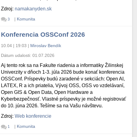
Zdroj:
namakanyden.sk
|
Komunita
3
Konferencia OSSConf 2026
10.04 | 19:03
|
Miroslav Bendík
Dátum udalosti:
01.07.2026
Aj tento rok sa na Fakulte riadenia a informatiky Žilinskej
Univerzity v dňoch 1-3. júla 2026 bude konať konferencia
OSSConf. Príspevky budú zaradené v sekciách: Open AI,
LATEX, R a ich priatelia, Vývoj OSS, OSS vo vzdelávaní,
Open GIS & Open Data, Open Hardware a
Kyberbezpečnosť. Vlastné príspevky je možné registrovať
do 10. júna 2026. Tešíme sa na Vašu návštevu.
Zdroj:
Web konferencie
|
Komunita
1