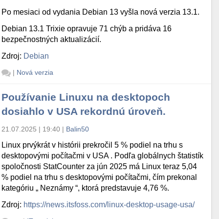
Po mesiaci od vydania Debian 13 vyšla nová verzia 13.1.
Debian 13.1 Trixie opravuje 71 chýb a pridáva 16
bezpečnostných aktualizácií.
Zdroj:
Debian
|
Nová verzia
Používanie Linuxu na desktopoch
dosiahlo v USA rekordnú úroveň.
21.07.2025 | 19:40
|
Balin50
Linux prvýkrát v histórii prekročil 5 % podiel na trhu s
desktopovými počítačmi v USA . Podľa globálnych štatistík
spoločnosti StatCounter za jún 2025 má Linux teraz 5,04
% podiel na trhu s desktopovými počítačmi, čím prekonal
kategóriu „ Neznámy “, ktorá predstavuje 4,76 %.
Zdroj:
https://news.itsfoss.com/linux-desktop-usage-usa/