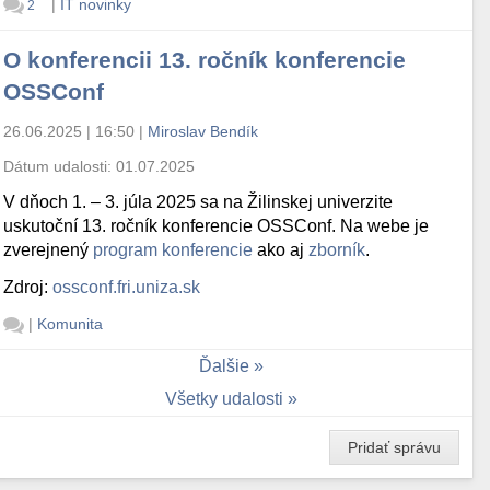
|
IT novinky
2
O konferencii 13. ročník konferencie
OSSConf
26.06.2025 | 16:50
|
Miroslav Bendík
Dátum udalosti:
01.07.2025
V dňoch 1. – 3. júla 2025 sa na Žilinskej univerzite
uskutoční 13. ročník konferencie OSSConf. Na webe je
zverejnený
program konferencie
ako aj
zborník
.
Zdroj:
ossconf.fri.uniza.sk
|
Komunita
Ďalšie
Všetky udalosti
Pridať správu