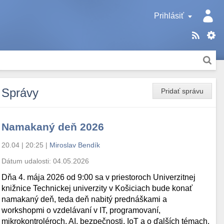
Prihlásiť
Správy
Pridať správu
Namakaný deň 2026
20.04 | 20:25
|
Miroslav Bendík
Dátum udalosti:
04.05.2026
Dňa 4. mája 2026 od 9:00 sa v priestoroch Univerzitnej
knižnice Technickej univerzity v Košiciach bude konať
namakaný deň, teda deň nabitý prednáškami a
workshopmi o vzdelávaní v IT, programovaní,
mikrokontroléroch, AI, bezpečnosti, IoT a o ďalších témach.