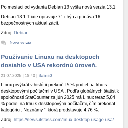
Po mesiaci od vydania Debian 13 vyšla nová verzia 13.1.
Debian 13.1 Trixie opravuje 71 chýb a pridáva 16
bezpečnostných aktualizácií.
Zdroj:
Debian
|
Nová verzia
Používanie Linuxu na desktopoch
dosiahlo v USA rekordnú úroveň.
21.07.2025 | 19:40
|
Balin50
Linux prvýkrát v histórii prekročil 5 % podiel na trhu s
desktopovými počítačmi v USA . Podľa globálnych štatistík
spoločnosti StatCounter za jún 2025 má Linux teraz 5,04
% podiel na trhu s desktopovými počítačmi, čím prekonal
kategóriu „ Neznámy “, ktorá predstavuje 4,76 %.
Zdroj:
https://news.itsfoss.com/linux-desktop-usage-usa/