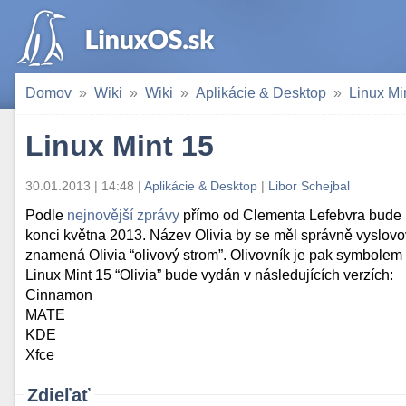
Domov
Wiki
Wiki
Aplikácie & Desktop
Linux Mi
Linux Mint 15
30.01.2013 | 14:48 |
Aplikácie & Desktop
|
Libor Schejbal
Podle
nejnovější zprávy
přímo od Clementa Lefebvra bude mí
konci května 2013. Název Olivia by se měl správně vyslovo
znamená Olivia “olivový strom”. Olivovník je pak symbolem p
Linux Mint 15 “Olivia” bude vydán v následujících verzích:
Cinnamon
MATE
KDE
Xfce
Zdieľať