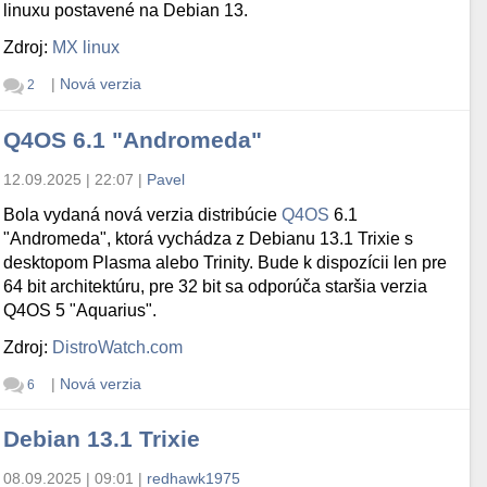
linuxu postavené na Debian 13.
Zdroj:
MX linux
|
Nová verzia
2
Q4OS 6.1 "Andromeda"
12.09.2025 | 22:07
|
Pavel
Bola vydaná nová verzia distribúcie
Q4OS
6.1
"Andromeda", ktorá vychádza z Debianu 13.1 Trixie s
desktopom Plasma alebo Trinity. Bude k dispozícii len pre
64 bit architektúru, pre 32 bit sa odporúča staršia verzia
Q4OS 5 "Aquarius".
Zdroj:
DistroWatch.com
|
Nová verzia
6
Debian 13.1 Trixie
08.09.2025 | 09:01
|
redhawk1975