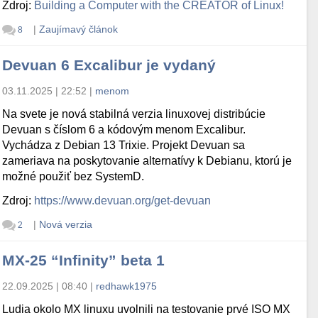
Zdroj:
Building a Computer with the CREATOR of Linux!
|
Zaujímavý článok
8
Devuan 6 Excalibur je vydaný
03.11.2025 | 22:52
|
menom
Na svete je nová stabilná verzia linuxovej distribúcie
Devuan s číslom 6 a kódovým menom Excalibur.
Vychádza z Debian 13 Trixie. Projekt Devuan sa
zameriava na poskytovanie alternatívy k Debianu, ktorú je
možné použiť bez SystemD.
Zdroj:
https://www.devuan.org/get-devuan
|
Nová verzia
2
MX-25 “Infinity” beta 1
22.09.2025 | 08:40
|
redhawk1975
Ludia okolo MX linuxu uvolnili na testovanie prvé ISO MX