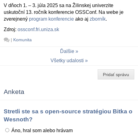
V dňoch 1. – 3. júla 2025 sa na Žilinskej univerzite
uskutoční 13. ročník konferencie OSSConf. Na webe je
zverejnený
program konferencie
ako aj
zborník
.
Zdroj:
ossconf.fri.uniza.sk
|
Komunita
Ďalšie
Všetky udalosti
Pridať správu
Anketa
Stretli ste sa s open-source stratégiou Bitka o
Wesnoth?
Áno, hral som alebo hrávam