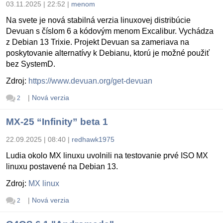
03.11.2025 | 22:52
|
menom
Na svete je nová stabilná verzia linuxovej distribúcie
Devuan s číslom 6 a kódovým menom Excalibur. Vychádza
z Debian 13 Trixie. Projekt Devuan sa zameriava na
poskytovanie alternatívy k Debianu, ktorú je možné použiť
bez SystemD.
Zdroj:
https://www.devuan.org/get-devuan
|
Nová verzia
2
MX-25 “Infinity” beta 1
22.09.2025 | 08:40
|
redhawk1975
Ludia okolo MX linuxu uvolnili na testovanie prvé ISO MX
linuxu postavené na Debian 13.
Zdroj:
MX linux
|
Nová verzia
2