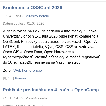
Konferencia OSSConf 2026
10.04 | 19:03
|
Miroslav Bendík
Dátum udalosti:
01.07.2026
Aj tento rok sa na Fakulte riadenia a informatiky Žilinskej
Univerzity v dňoch 1-3. júla 2026 bude konať konferencia
OSSConf. Príspevky budú zaradené v sekciách: Open AI,
LATEX, R a ich priatelia, Vývoj OSS, OSS vo vzdelávaní,
Open GIS & Open Data, Open Hardware a
Kyberbezpečnosť. Vlastné príspevky je možné registrovať
do 10. júna 2026. Tešíme sa na Vašu návštevu.
Zdroj:
Web konferencie
|
Komunita
1
Prihláste prednášku na 4. ročník OpenCamp
24.01 | 14:45
|
MarekGalinski
Dátum udalosti:
25.04.2026