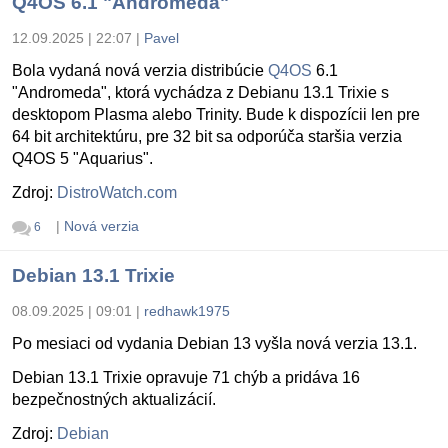
Q4OS 6.1 "Andromeda"
12.09.2025 | 22:07
|
Pavel
Bola vydaná nová verzia distribúcie
Q4OS
6.1
"Andromeda", ktorá vychádza z Debianu 13.1 Trixie s
desktopom Plasma alebo Trinity. Bude k dispozícii len pre
64 bit architektúru, pre 32 bit sa odporúča staršia verzia
Q4OS 5 "Aquarius".
Zdroj:
DistroWatch.com
|
Nová verzia
6
Debian 13.1 Trixie
08.09.2025 | 09:01
|
redhawk1975
Po mesiaci od vydania Debian 13 vyšla nová verzia 13.1.
Debian 13.1 Trixie opravuje 71 chýb a pridáva 16
bezpečnostných aktualizácií.
Zdroj:
Debian