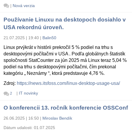
|
Nová verzia
Používanie Linuxu na desktopoch dosiahlo v
USA rekordnú úroveň.
21.07.2025 | 19:40
|
Balin50
Linux prvýkrát v histórii prekročil 5 % podiel na trhu s
desktopovými počítačmi v USA . Podľa globálnych štatistík
spoločnosti StatCounter za jún 2025 má Linux teraz 5,04 %
podiel na trhu s desktopovými počítačmi, čím prekonal
kategóriu „ Neznámy “, ktorá predstavuje 4,76 %.
Zdroj:
https://news.itsfoss.com/linux-desktop-usage-usa/
|
IT novinky
2
O konferencii 13. ročník konferencie OSSConf
26.06.2025 | 16:50
|
Miroslav Bendík
Dátum udalosti:
01.07.2025