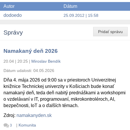
Autor
Dátum
dodoedo
25.09.2012 | 15:58
Správy
Pridať správu
Namakaný deň 2026
20.04 | 20:25
|
Miroslav Bendík
Dátum udalosti:
04.05.2026
Dňa 4. mája 2026 od 9:00 sa v priestoroch Univerzitnej
knižnice Technickej univerzity v Košiciach bude konať
namakaný deň, teda deň nabitý prednáškami a workshopmi
o vzdelávaní v IT, programovaní, mikrokontroléroch, AI,
bezpečnosti, IoT a o ďalších témach.
Zdroj:
namakanyden.sk
|
Komunita
3