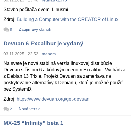
Stavba počítača dvomi Linusmi
Zdroj:
Building a Computer with the CREATOR of Linux!
|
Zaujímavý článok
8
Devuan 6 Excalibur je vydaný
03.11.2025 | 22:52
|
menom
Na svete je nová stabilná verzia linuxovej distribúcie
Devuan s číslom 6 a kódovým menom Excalibur. Vychádza
z Debian 13 Trixie. Projekt Devuan sa zameriava na
poskytovanie alternatívy k Debianu, ktorú je možné použiť
bez SystemD.
Zdroj:
https://www.devuan.org/get-devuan
|
Nová verzia
2
MX-25 “Infinity” beta 1