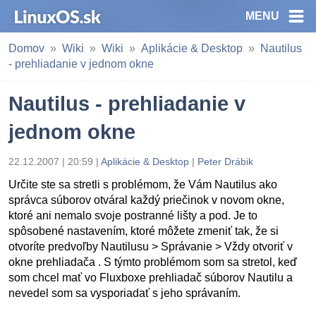
MENU
Domov
Wiki
Wiki
Aplikácie & Desktop
Nautilus
- prehliadanie v jednom okne
Nautilus - prehliadanie v
jednom okne
22.12.2007 | 20:59 |
Aplikácie & Desktop
|
Peter Drábik
Určite ste sa stretli s problémom, že Vám Nautilus ako
správca súborov otváral každý priečinok v novom okne,
ktoré ani nemalo svoje postranné lišty a pod. Je to
spôsobené nastavením, ktoré môžete zmeniť tak, že si
otvoríte predvoľby Nautilusu > Správanie > Vždy otvoriť v
okne prehliadača . S týmto problémom som sa stretol, keď
som chcel mať vo Fluxboxe prehliadač súborov Nautilu a
nevedel som sa vysporiadať s jeho správaním.