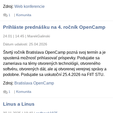
Zdroj:
Web konferencie
|
Komunita
1
Prihláste prednášku na 4. ročník OpenCamp
24.01 | 14:45
|
MarekGalinski
Dátum udalosti:
25.04.2026
Štvrtý ročník Bratislava OpenCamp pozná svoj termín a je
spustená možnosť prihlasovať príspevky. Podujatie sa
zameriava na témy otvorených technológii, otvoreného
softvéru, otvorených dát, ale aj otvorenej verejnej správy a
podobne. Podujatie sa uskutoční 25.4.2026 na FIIT STU.
Zdroj:
Bratislava OpenCamp
|
Komunita
1
Linus a Linus
30.11.2025 | 19:40
|
redhawk1975