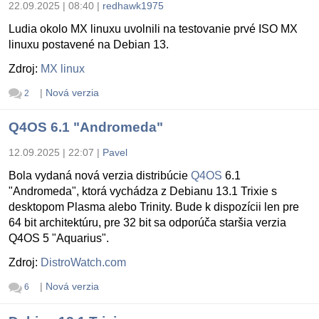
22.09.2025 | 08:40
|
redhawk1975
Ludia okolo MX linuxu uvolnili na testovanie prvé ISO MX
linuxu postavené na Debian 13.
Zdroj:
MX linux
|
Nová verzia
2
Q4OS 6.1 "Andromeda"
12.09.2025 | 22:07
|
Pavel
Bola vydaná nová verzia distribúcie
Q4OS
6.1
"Andromeda", ktorá vychádza z Debianu 13.1 Trixie s
desktopom Plasma alebo Trinity. Bude k dispozícii len pre
64 bit architektúru, pre 32 bit sa odporúča staršia verzia
Q4OS 5 "Aquarius".
Zdroj:
DistroWatch.com
|
Nová verzia
6