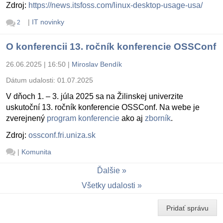
Zdroj:
https://news.itsfoss.com/linux-desktop-usage-usa/
|
IT novinky
2
O konferencii 13. ročník konferencie OSSConf
26.06.2025 | 16:50
|
Miroslav Bendík
Dátum udalosti:
01.07.2025
V dňoch 1. – 3. júla 2025 sa na Žilinskej univerzite
uskutoční 13. ročník konferencie OSSConf. Na webe je
zverejnený
program konferencie
ako aj
zborník
.
Zdroj:
ossconf.fri.uniza.sk
|
Komunita
Ďalšie
Všetky udalosti
Pridať správu