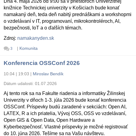
Dňa 4. mája 2026 od 9:00 sa v priestoroch Univerzitnej
knižnice Technickej univerzity v Košiciach bude konať
namakaný deň, teda deň nabitý prednáškami a workshopmi
o vzdelávaní v IT, programovaní, mikrokontroléroch, AI,
bezpečnosti, IoT a o ďalších témach.
Zdroj:
namakanyden.sk
|
Komunita
3
Konferencia OSSConf 2026
10.04 | 19:03
|
Miroslav Bendík
Dátum udalosti:
01.07.2026
Aj tento rok sa na Fakulte riadenia a informatiky Žilinskej
Univerzity v dňoch 1-3. júla 2026 bude konať konferencia
OSSConf. Príspevky budú zaradené v sekciách: Open AI,
LATEX, R a ich priatelia, Vývoj OSS, OSS vo vzdelávaní,
Open GIS & Open Data, Open Hardware a
Kyberbezpečnosť. Vlastné príspevky je možné registrovať
do 10. júna 2026. Tešíme sa na Vašu návštevu.