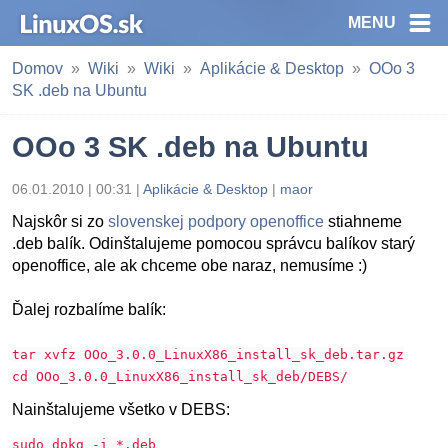
MENU
Domov
Wiki
Wiki
Aplikácie & Desktop
OOo 3
SK .deb na Ubuntu
OOo 3 SK .deb na Ubuntu
06.01.2010 | 00:31 |
Aplikácie & Desktop
|
maor
Najskôr si zo
slovenskej podpory openoffice
stiahneme
.deb balík. Odinštalujeme pomocou správcu balíkov starý
openoffice, ale ak chceme obe naraz, nemusíme :)
Ďalej rozbalíme balík:
tar xvfz OOo_3.0.0_LinuxX86_install_sk_deb.tar.gz
cd OOo_3.0.0_LinuxX86_install_sk_deb/DEBS/
Nainštalujeme všetko v DEBS:
sudo dpkg -i *.deb