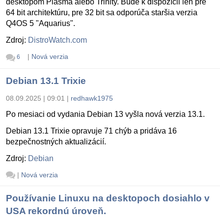
desktopom Plasma alebo Trinity. Bude k dispozícii len pre
64 bit architektúru, pre 32 bit sa odporúča staršia verzia
Q4OS 5 "Aquarius".
Zdroj:
DistroWatch.com
|
Nová verzia
6
Debian 13.1 Trixie
08.09.2025 | 09:01
|
redhawk1975
Po mesiaci od vydania Debian 13 vyšla nová verzia 13.1.
Debian 13.1 Trixie opravuje 71 chýb a pridáva 16
bezpečnostných aktualizácií.
Zdroj:
Debian
|
Nová verzia
Používanie Linuxu na desktopoch dosiahlo v
USA rekordnú úroveň.