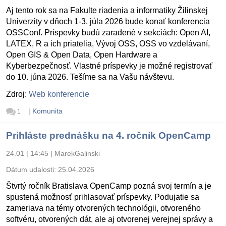
Aj tento rok sa na Fakulte riadenia a informatiky Žilinskej
Univerzity v dňoch 1-3. júla 2026 bude konať konferencia
OSSConf. Príspevky budú zaradené v sekciách: Open AI,
LATEX, R a ich priatelia, Vývoj OSS, OSS vo vzdelávaní,
Open GIS & Open Data, Open Hardware a
Kyberbezpečnosť. Vlastné príspevky je možné registrovať
do 10. júna 2026. Tešíme sa na Vašu návštevu.
Zdroj:
Web konferencie
|
Komunita
1
Prihláste prednášku na 4. ročník OpenCamp
24.01 | 14:45
|
MarekGalinski
Dátum udalosti:
25.04.2026
Štvrtý ročník Bratislava OpenCamp pozná svoj termín a je
spustená možnosť prihlasovať príspevky. Podujatie sa
zameriava na témy otvorených technológii, otvoreného
softvéru, otvorených dát, ale aj otvorenej verejnej správy a