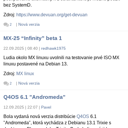
bez SystemD.
Zdroj:
https://www.devuan.org/get-devuan
|
Nová verzia
2
MX-25 “Infinity” beta 1
22.09.2025 | 08:40
|
redhawk1975
Ludia okolo MX linuxu uvolnili na testovanie prvé ISO MX
linuxu postavené na Debian 13.
Zdroj:
MX linux
|
Nová verzia
2
Q4OS 6.1 "Andromeda"
12.09.2025 | 22:07
|
Pavel
Bola vydaná nová verzia distribúcie
Q4OS
6.1
"Andromeda", ktorá vychádza z Debianu 13.1 Trixie s