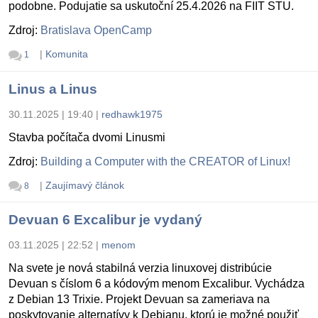
podobne. Podujatie sa uskutoční 25.4.2026 na FIIT STU.
Zdroj:
Bratislava OpenCamp
|
Komunita
1
Linus a Linus
30.11.2025 | 19:40
|
redhawk1975
Stavba počítača dvomi Linusmi
Zdroj:
Building a Computer with the CREATOR of Linux!
|
Zaujímavý článok
8
Devuan 6 Excalibur je vydaný
03.11.2025 | 22:52
|
menom
Na svete je nová stabilná verzia linuxovej distribúcie
Devuan s číslom 6 a kódovým menom Excalibur. Vychádza
z Debian 13 Trixie. Projekt Devuan sa zameriava na
poskytovanie alternatívy k Debianu, ktorú je možné použiť