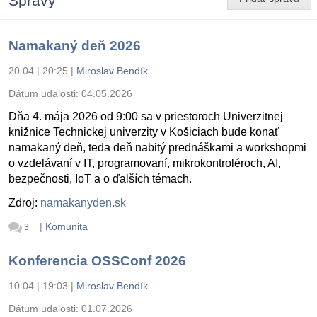
Správy
Namakaný deň 2026
20.04 | 20:25
|
Miroslav Bendík
Dátum udalosti:
04.05.2026
Dňa 4. mája 2026 od 9:00 sa v priestoroch Univerzitnej
knižnice Technickej univerzity v Košiciach bude konať
namakaný deň, teda deň nabitý prednáškami a workshopmi
o vzdelávaní v IT, programovaní, mikrokontroléroch, AI,
bezpečnosti, IoT a o ďalších témach.
Zdroj:
namakanyden.sk
|
Komunita
3
Konferencia OSSConf 2026
10.04 | 19:03
|
Miroslav Bendík
Dátum udalosti:
01.07.2026