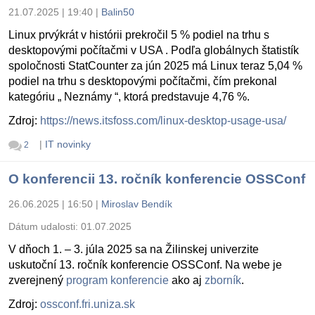
21.07.2025 | 19:40
|
Balin50
Linux prvýkrát v histórii prekročil 5 % podiel na trhu s
desktopovými počítačmi v USA . Podľa globálnych štatistík
spoločnosti StatCounter za jún 2025 má Linux teraz 5,04 %
podiel na trhu s desktopovými počítačmi, čím prekonal
kategóriu „ Neznámy “, ktorá predstavuje 4,76 %.
Zdroj:
https://news.itsfoss.com/linux-desktop-usage-usa/
|
IT novinky
2
O konferencii 13. ročník konferencie OSSConf
26.06.2025 | 16:50
|
Miroslav Bendík
Dátum udalosti:
01.07.2025
V dňoch 1. – 3. júla 2025 sa na Žilinskej univerzite
uskutoční 13. ročník konferencie OSSConf. Na webe je
zverejnený
program konferencie
ako aj
zborník
.
Zdroj:
ossconf.fri.uniza.sk