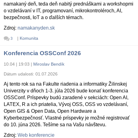
namakaný deň, teda deň nabitý prednáškami a workshopmi
o vzdelávaní v IT, programovaní, mikrokontroléroch, AI,
bezpečnosti, IoT a o ďalších témach.
Zdroj:
namakanyden.sk
|
Komunita
3
Konferencia OSSConf 2026
10.04 | 19:03
|
Miroslav Bendík
Dátum udalosti:
01.07.2026
Aj tento rok sa na Fakulte riadenia a informatiky Žilinskej
Univerzity v dňoch 1-3. júla 2026 bude konať konferencia
OSSConf. Príspevky budú zaradené v sekciách: Open AI,
LATEX, R a ich priatelia, Vývoj OSS, OSS vo vzdelávaní,
Open GIS & Open Data, Open Hardware a
Kyberbezpečnosť. Vlastné príspevky je možné registrovať
do 10. júna 2026. Tešíme sa na Vašu návštevu.
Zdroj:
Web konferencie