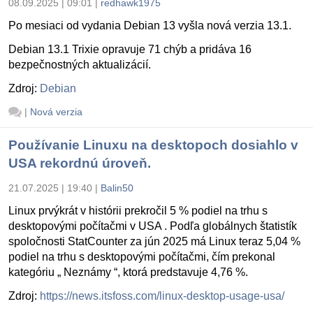
08.09.2025 | 09:01
|
redhawk1975
Po mesiaci od vydania Debian 13 vyšla nová verzia 13.1.
Debian 13.1 Trixie opravuje 71 chýb a pridáva 16
bezpečnostných aktualizácií.
Zdroj:
Debian
|
Nová verzia
Používanie Linuxu na desktopoch dosiahlo v
USA rekordnú úroveň.
21.07.2025 | 19:40
|
Balin50
Linux prvýkrát v histórii prekročil 5 % podiel na trhu s
desktopovými počítačmi v USA . Podľa globálnych štatistík
spoločnosti StatCounter za jún 2025 má Linux teraz 5,04 %
podiel na trhu s desktopovými počítačmi, čím prekonal
kategóriu „ Neznámy “, ktorá predstavuje 4,76 %.
Zdroj:
https://news.itsfoss.com/linux-desktop-usage-usa/