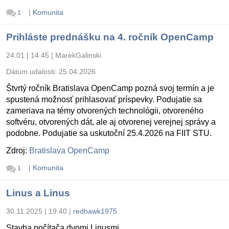
|
Komunita
1
Prihláste prednášku na 4. ročník OpenCamp
24.01 | 14:45
|
MarekGalinski
Dátum udalosti:
25.04.2026
Štvrtý ročník Bratislava OpenCamp pozná svoj termín a je
spustená možnosť prihlasovať príspevky. Podujatie sa
zameriava na témy otvorených technológii, otvoreného
softvéru, otvorených dát, ale aj otvorenej verejnej správy a
podobne. Podujatie sa uskutoční 25.4.2026 na FIIT STU.
Zdroj:
Bratislava OpenCamp
|
Komunita
1
Linus a Linus
30.11.2025 | 19:40
|
redhawk1975
Stavba počítača dvomi Linusmi