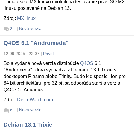
Ludia okolo MX linuxu uvolnili na testovanie prvé ISO MX
linuxu postavené na Debian 13.
Zdroj:
MX linux
|
Nová verzia
2
Q4OS 6.1 "Andromeda"
12.09.2025 | 22:07
|
Pavel
Bola vydaná nová verzia distribúcie
Q4OS
6.1
"Andromeda", ktorá vychádza z Debianu 13.1 Trixie s
desktopom Plasma alebo Trinity. Bude k dispozícii len pre
64 bit architektúru, pre 32 bit sa odporúča staršia verzia
Q4OS 5 "Aquarius".
Zdroj:
DistroWatch.com
|
Nová verzia
6
Debian 13.1 Trixie