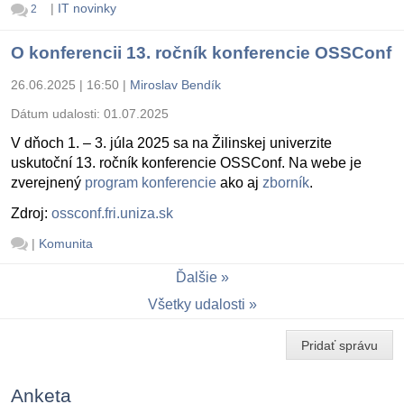
|
IT novinky
2
O konferencii 13. ročník konferencie OSSConf
26.06.2025 | 16:50
|
Miroslav Bendík
Dátum udalosti:
01.07.2025
V dňoch 1. – 3. júla 2025 sa na Žilinskej univerzite
uskutoční 13. ročník konferencie OSSConf. Na webe je
zverejnený
program konferencie
ako aj
zborník
.
Zdroj:
ossconf.fri.uniza.sk
|
Komunita
Ďalšie
Všetky udalosti
Pridať správu
Anketa