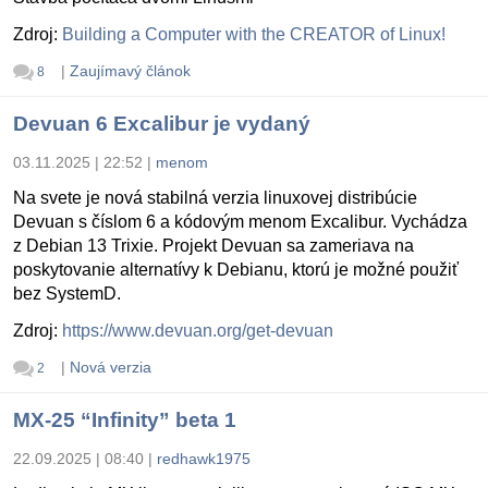
Zdroj:
Building a Computer with the CREATOR of Linux!
|
Zaujímavý článok
8
Devuan 6 Excalibur je vydaný
03.11.2025 | 22:52
|
menom
Na svete je nová stabilná verzia linuxovej distribúcie
Devuan s číslom 6 a kódovým menom Excalibur. Vychádza
z Debian 13 Trixie. Projekt Devuan sa zameriava na
poskytovanie alternatívy k Debianu, ktorú je možné použiť
bez SystemD.
Zdroj:
https://www.devuan.org/get-devuan
|
Nová verzia
2
MX-25 “Infinity” beta 1
22.09.2025 | 08:40
|
redhawk1975