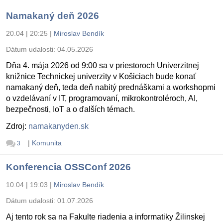
Namakaný deň 2026
20.04 | 20:25
|
Miroslav Bendík
Dátum udalosti:
04.05.2026
Dňa 4. mája 2026 od 9:00 sa v priestoroch Univerzitnej
knižnice Technickej univerzity v Košiciach bude konať
namakaný deň, teda deň nabitý prednáškami a workshopmi
o vzdelávaní v IT, programovaní, mikrokontroléroch, AI,
bezpečnosti, IoT a o ďalších témach.
Zdroj:
namakanyden.sk
|
Komunita
3
Konferencia OSSConf 2026
10.04 | 19:03
|
Miroslav Bendík
Dátum udalosti:
01.07.2026
Aj tento rok sa na Fakulte riadenia a informatiky Žilinskej