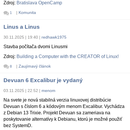
Zdroj:
Bratislava OpenCamp
|
Komunita
1
Linus a Linus
30.11.2025 | 19:40
|
redhawk1975
Stavba počítača dvomi Linusmi
Zdroj:
Building a Computer with the CREATOR of Linux!
|
Zaujímavý článok
8
Devuan 6 Excalibur je vydaný
03.11.2025 | 22:52
|
menom
Na svete je nová stabilná verzia linuxovej distribúcie
Devuan s číslom 6 a kódovým menom Excalibur. Vychádza
z Debian 13 Trixie. Projekt Devuan sa zameriava na
poskytovanie alternatívy k Debianu, ktorú je možné použiť
bez SystemD.