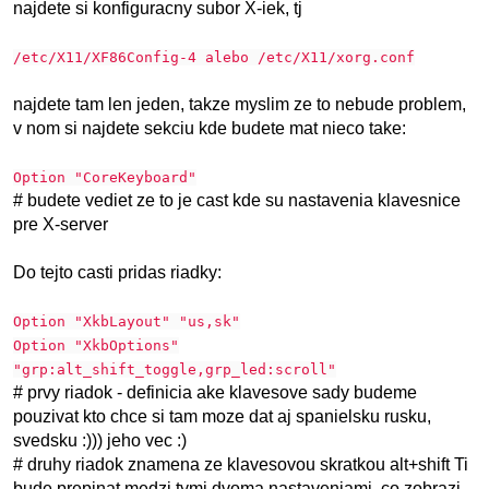
najdete si konfiguracny subor X-iek, tj
/etc/X11/XF86Config-4 alebo /etc/X11/xorg.conf
najdete tam len jeden, takze myslim ze to nebude problem,
v nom si najdete sekciu kde budete mat nieco take:
Option "CoreKeyboard"
# budete vediet ze to je cast kde su nastavenia klavesnice
pre X-server
Do tejto casti pridas riadky:
Option "XkbLayout" "us,sk"
Option "XkbOptions"
"grp:alt_shift_toggle,grp_led:scroll"
# prvy riadok - definicia ake klavesove sady budeme
pouzivat kto chce si tam moze dat aj spanielsku rusku,
svedsku :))) jeho vec :)
# druhy riadok znamena ze klavesovou skratkou alt+shift Ti
bude prepinat medzi tymi dvoma nastaveniami, co zobrazi