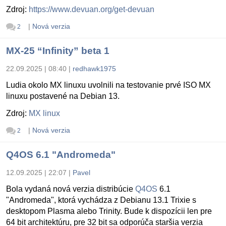
Zdroj:
https://www.devuan.org/get-devuan
|
Nová verzia
2
MX-25 “Infinity” beta 1
22.09.2025 | 08:40
|
redhawk1975
Ludia okolo MX linuxu uvolnili na testovanie prvé ISO MX
linuxu postavené na Debian 13.
Zdroj:
MX linux
|
Nová verzia
2
Q4OS 6.1 "Andromeda"
12.09.2025 | 22:07
|
Pavel
Bola vydaná nová verzia distribúcie
Q4OS
6.1
"Andromeda", ktorá vychádza z Debianu 13.1 Trixie s
desktopom Plasma alebo Trinity. Bude k dispozícii len pre
64 bit architektúru, pre 32 bit sa odporúča staršia verzia