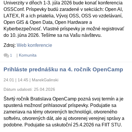
Univerzity v dňoch 1-3. júla 2026 bude konať konferencia
OSSConf. Príspevky budú zaradené v sekciách: Open AI,
LATEX, R a ich priatelia, Vývoj OSS, OSS vo vzdelávaní,
Open GIS & Open Data, Open Hardware a
Kyberbezpečnosť. Vlastné príspevky je možné registrovať
do 10. júna 2026. Tešíme sa na Vašu návštevu.
Zdroj:
Web konferencie
|
Komunita
1
Prihláste prednášku na 4. ročník OpenCamp
24.01 | 14:45
|
MarekGalinski
Dátum udalosti:
25.04.2026
Štvrtý ročník Bratislava OpenCamp pozná svoj termín a je
spustená možnosť prihlasovať príspevky. Podujatie sa
zameriava na témy otvorených technológii, otvoreného
softvéru, otvorených dát, ale aj otvorenej verejnej správy a
podobne. Podujatie sa uskutoční 25.4.2026 na FIIT STU.