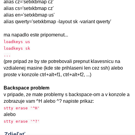
alias cz='setxkbmap cz'
alias cs='setxkbmap cz'
alias en='setxkbmap us'
alias qwerty='setxkbmap -layout sk -variant qwerty'
ma napadlo este pripomenut...
loadkeys us
loadkeys sk
...
(pre pripad ze by ste potrebovali prepnut klavesnicu na
vzdialenej masine (kde ste prihlaseni len cez ssh) alebo
proste v konzole ctrl+alt+f1, ctrl+alt+f2, ...)
Backspace problem
v pripade, ze mate problemy s backspace-om a v konzole a
zobrazuje vam ^H alebo ^? napiste prikaz:
stty erase '^H'
alebo
stty erase '^?'
Zdieľať