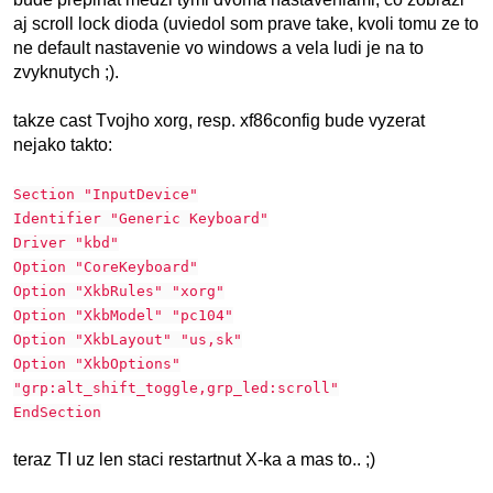
aj scroll lock dioda (uviedol som prave take, kvoli tomu ze to
ne default nastavenie vo windows a vela ludi je na to
zvyknutych ;).
takze cast Tvojho xorg, resp. xf86config bude vyzerat
nejako takto:
Section "InputDevice"
Identifier "Generic Keyboard"
Driver "kbd"
Option "CoreKeyboard"
Option "XkbRules" "xorg"
Option "XkbModel" "pc104"
Option "XkbLayout" "us,sk"
Option "XkbOptions"
"grp:alt_shift_toggle,grp_led:scroll"
EndSection
teraz TI uz len staci restartnut X-ka a mas to.. ;)