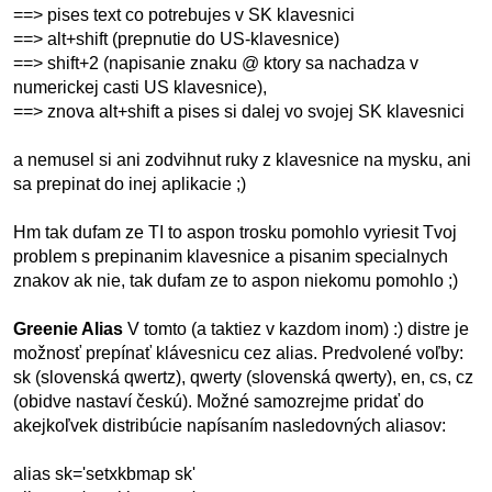
==> pises text co potrebujes v SK klavesnici
==> alt+shift (prepnutie do US-klavesnice)
==> shift+2 (napisanie znaku @ ktory sa nachadza v
numerickej casti US klavesnice),
==> znova alt+shift a pises si dalej vo svojej SK klavesnici
a nemusel si ani zodvihnut ruky z klavesnice na mysku, ani
sa prepinat do inej aplikacie ;)
Hm tak dufam ze TI to aspon trosku pomohlo vyriesit Tvoj
problem s prepinanim klavesnice a pisanim specialnych
znakov ak nie, tak dufam ze to aspon niekomu pomohlo ;)
Greenie Alias
V tomto (a taktiez v kazdom inom) :) distre je
možnosť prepínať klávesnicu cez alias. Predvolené voľby:
sk (slovenská qwertz), qwerty (slovenská qwerty), en, cs, cz
(obidve nastaví českú). Možné samozrejme pridať do
akejkoľvek distribúcie napísaním nasledovných aliasov:
alias sk='setxkbmap sk'