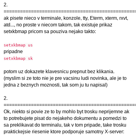
2.
================================================
ak pisete nieco v terminale, konzole, tty, Eterm, xterm, rxvt,
atd..., no proste v niecom takom, tak existuje prikaz
setxkbmap pricom sa pouziva nejako takto:
setxkbmap us
pripadne
setxkbmap sk
potom uz dokazete klavesnicu prepnut bez klikania.
(myslim si ze toto nie je pre vacsinu ludi novinka, ale je to
jedna z beznych moznosti, tak som ju tu napisal)
2.
================================================
Ok, niekto si povie ze to by mohlo byt trosku neprijemne ak
to potrebujete pisat do nejakeho dokumentu a pomedzi to
sa preklikavat do terminalu, tak v tom pripade, take trosku
praktickejsie riesenie ktore podporuje samotny X-server: