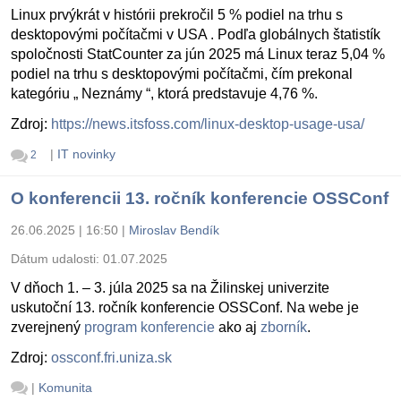
Linux prvýkrát v histórii prekročil 5 % podiel na trhu s
desktopovými počítačmi v USA . Podľa globálnych štatistík
spoločnosti StatCounter za jún 2025 má Linux teraz 5,04 %
podiel na trhu s desktopovými počítačmi, čím prekonal
kategóriu „ Neznámy “, ktorá predstavuje 4,76 %.
Zdroj:
https://news.itsfoss.com/linux-desktop-usage-usa/
|
IT novinky
2
O konferencii 13. ročník konferencie OSSConf
26.06.2025 | 16:50
|
Miroslav Bendík
Dátum udalosti:
01.07.2025
V dňoch 1. – 3. júla 2025 sa na Žilinskej univerzite
uskutoční 13. ročník konferencie OSSConf. Na webe je
zverejnený
program konferencie
ako aj
zborník
.
Zdroj:
ossconf.fri.uniza.sk
|
Komunita