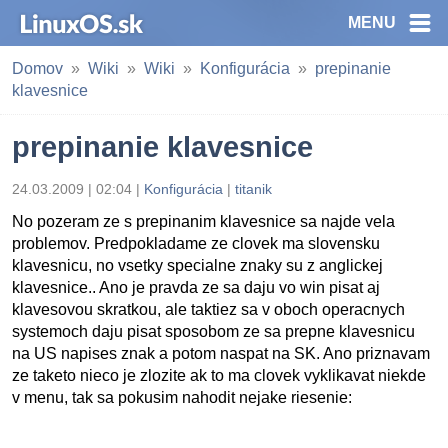
MENU
Domov
Wiki
Wiki
Konfigurácia
prepinanie
klavesnice
prepinanie klavesnice
24.03.2009 | 02:04 |
Konfigurácia
|
titanik
No pozeram ze s prepinanim klavesnice sa najde vela
problemov. Predpokladame ze clovek ma slovensku
klavesnicu, no vsetky specialne znaky su z anglickej
klavesnice.. Ano je pravda ze sa daju vo win pisat aj
klavesovou skratkou, ale taktiez sa v oboch operacnych
systemoch daju pisat sposobom ze sa prepne klavesnicu
na US napises znak a potom naspat na SK. Ano priznavam
ze taketo nieco je zlozite ak to ma clovek vyklikavat niekde
v menu, tak sa pokusim nahodit nejake riesenie: