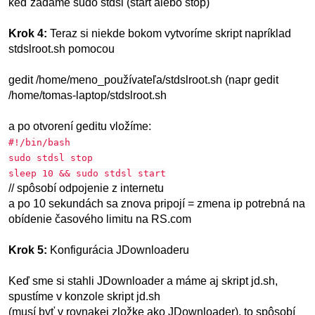
keď zadáme sudo stdsl (start alebo stop)
Krok 4:
Teraz si niekde bokom vytvoríme skript napríklad
stdslroot.sh pomocou
gedit /home/meno_používateľa/stdslroot.sh (napr gedit
/home/tomas-laptop/stdslroot.sh
a po otvorení geditu vložíme:
#!/bin/bash
sudo stdsl stop
sleep 10 && sudo stdsl start
// spôsobí odpojenie z internetu
a po 10 sekundách sa znova pripojí = zmena ip potrebná na
obídenie časového limitu na RS.com
Krok 5:
Konfigurácia JDownloaderu
Keď sme si stahli JDownloader a máme aj skript jd.sh,
spustíme v konzole skript jd.sh
(musí byť v rovnakej zložke ako JDownloader), to spôsobí