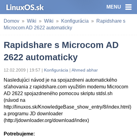
MENU
Domov
Wiki
Wiki
Konfigurácia
Rapidshare s
Microcom AD 2622 automaticky
Rapidshare s Microcom AD
2622 automaticky
12.02.2009 | 19:57 |
Konfigurácia
|
Ahmed abhar
Nasledujúci návod je na spojazdneni automatického
sťahovania z rapidshare.com využitím modemu Microcom
AD 2622 spojazdneného pomocou skriptu stdsl.sh
(návod na
http://linuxos.sk/KnowledgeBase_show_entry/8/index.html)
a programu JD downloader
(http://jdownloader.org/download/index)
Potrebujeme: