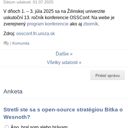
Dátum udalosti:
01.07.2025
V dňoch 1. – 3. júla 2025 sa na Žilinskej univerzite
uskutoční 13. ročník konferencie OSSConf. Na webe je
zverejnený
program konferencie
ako aj
zborník
.
Zdroj:
ossconf.fri.uniza.sk
|
Komunita
Ďalšie
Všetky udalosti
Pridať správu
Anketa
Stretli ste sa s open-source stratégiou Bitka o
Wesnoth?
Áno, hral som alebo hrávam