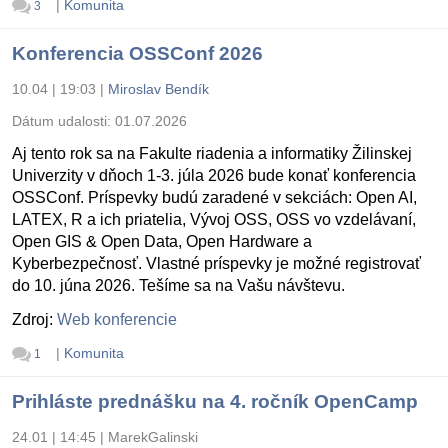
|
Komunita
3
Konferencia OSSConf 2026
10.04 | 19:03
|
Miroslav Bendík
Dátum udalosti:
01.07.2026
Aj tento rok sa na Fakulte riadenia a informatiky Žilinskej
Univerzity v dňoch 1-3. júla 2026 bude konať konferencia
OSSConf. Príspevky budú zaradené v sekciách: Open AI,
LATEX, R a ich priatelia, Vývoj OSS, OSS vo vzdelávaní,
Open GIS & Open Data, Open Hardware a
Kyberbezpečnosť. Vlastné príspevky je možné registrovať
do 10. júna 2026. Tešíme sa na Vašu návštevu.
Zdroj:
Web konferencie
|
Komunita
1
Prihláste prednášku na 4. ročník OpenCamp
24.01 | 14:45
|
MarekGalinski