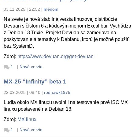
03.11.2025 | 22:52
|
menom
Na svete je nová stabilná verzia linuxovej distribúcie
Devuan s číslom 6 a kódovým menom Excalibur. Vychádza
z Debian 13 Trixie. Projekt Devuan sa zameriava na
poskytovanie alternatívy k Debianu, ktorú je možné použiť
bez SystemD.
Zdroj:
https://www.devuan.org/get-devuan
|
Nová verzia
2
MX-25 “Infinity” beta 1
22.09.2025 | 08:40
|
redhawk1975
Ludia okolo MX linuxu uvolnili na testovanie prvé ISO MX
linuxu postavené na Debian 13.
Zdroj:
MX linux
|
Nová verzia
2