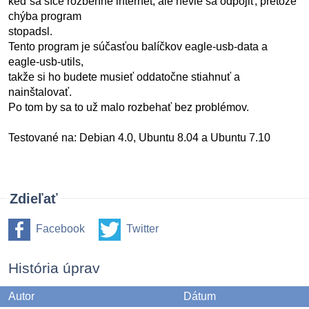
keď sa síce rozbehne internet, ale nevie sa odpojiť, pretože
chýba program
stopadsl.
Tento program je súčasťou balíčkov eagle-usb-data a
eagle-usb-utils,
takže si ho budete musieť oddatočne stiahnuť a
nainštalovať.
Po tom by sa to už malo rozbehať bez problémov.
Testované na: Debian 4.0, Ubuntu 8.04 a Ubuntu 7.10
Zdieľať
Facebook
Twitter
História úprav
Autor
Dátum