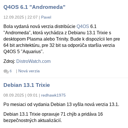
Q4OS 6.1 "Andromeda"
12.09.2025 | 22:07
|
Pavel
Bola vydaná nová verzia distribúcie
Q4OS
6.1
"Andromeda", ktorá vychádza z Debianu 13.1 Trixie s
desktopom Plasma alebo Trinity. Bude k dispozícii len pre
64 bit architektúru, pre 32 bit sa odporúča staršia verzia
Q4OS 5 "Aquarius".
Zdroj:
DistroWatch.com
|
Nová verzia
6
Debian 13.1 Trixie
08.09.2025 | 09:01
|
redhawk1975
Po mesiaci od vydania Debian 13 vyšla nová verzia 13.1.
Debian 13.1 Trixie opravuje 71 chýb a pridáva 16
bezpečnostných aktualizácií.