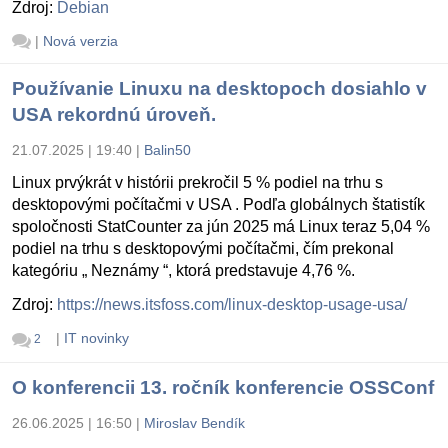
Zdroj:
Debian
|
Nová verzia
Používanie Linuxu na desktopoch dosiahlo v
USA rekordnú úroveň.
21.07.2025 | 19:40
|
Balin50
Linux prvýkrát v histórii prekročil 5 % podiel na trhu s
desktopovými počítačmi v USA . Podľa globálnych štatistík
spoločnosti StatCounter za jún 2025 má Linux teraz 5,04 %
podiel na trhu s desktopovými počítačmi, čím prekonal
kategóriu „ Neznámy “, ktorá predstavuje 4,76 %.
Zdroj:
https://news.itsfoss.com/linux-desktop-usage-usa/
|
IT novinky
2
O konferencii 13. ročník konferencie OSSConf
26.06.2025 | 16:50
|
Miroslav Bendík