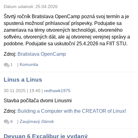
Dátum udalosti:
25.04.2026
Štvrtý ročník Bratislava OpenCamp pozná svoj termín a je
spustená možnosť prihlasovať príspevky. Podujatie sa
zameriava na témy otvorených technológii, otvoreného
softvéru, otvorených dát, ale aj otvorenej verejnej správy a
podobne. Podujatie sa uskutoční 25.4.2026 na FIIT STU.
Zdroj:
Bratislava OpenCamp
|
Komunita
1
Linus a Linus
30.11.2025 | 19:40
|
redhawk1975
Stavba počítača dvomi Linusmi
Zdroj:
Building a Computer with the CREATOR of Linux!
|
Zaujímavý článok
8
Devuan 6 Excalibur je vydaný