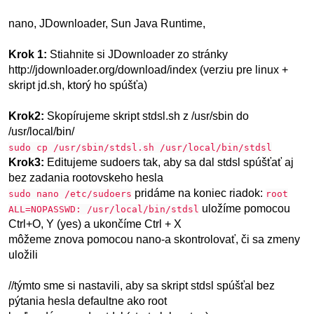
nano, JDownloader, Sun Java Runtime,
Krok 1:
Stiahnite si JDownloader zo stránky
http://jdownloader.org/download/index (verziu pre linux +
skript jd.sh, ktorý ho spúšťa)
Krok2:
Skopírujeme skript stdsl.sh z /usr/sbin do
/usr/local/bin/
sudo cp /usr/sbin/stdsl.sh /usr/local/bin/stdsl
Krok3:
Editujeme sudoers tak, aby sa dal stdsl spúšťať aj
bez zadania rootovskeho hesla
pridáme na koniec riadok:
sudo nano /etc/sudoers
root
uložíme pomocou
ALL=NOPASSWD: /usr/local/bin/stdsl
Ctrl+O, Y (yes) a ukončíme Ctrl + X
môžeme znova pomocou nano-a skontrolovať, či sa zmeny
uložili
//týmto sme si nastavili, aby sa skript stdsl spúšťal bez
pýtania hesla defaultne ako root