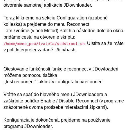
otvorenie samotnej aplikácie JDownloader.
Teraz klikneme na sekciu Configuaration (uzubené
kolieska) a prejdeme do menu Reconnect
Tam zvolíme (v poli Metod) Batch a následne dole do okna
pridáme cestu na otvorenie skriptu:
Uistite sa že máte
/home/meno_používateľa/stdslroot.sh
v poli Interpreter zadané : /bin/bash
Otestovanie funkčnosti funkcie reconnect v JDowloaderi
môžeme pomocou tlačítka
,,test reconnect" taktiež v configuration/reconnect
Vráťte sa späť do hlavného menu JDownloadera a
zaškrtnite políčko Enable / Disable Reconnect (v programe
znázornené dvoma protisebe mieraiacimi šípkami).
Konfigurácia je dokončená, prejdeme na používanie
programu JDownloader.