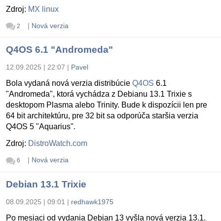
Zdroj:
MX linux
|
Nová verzia
2
Q4OS 6.1 "Andromeda"
12.09.2025 | 22:07
|
Pavel
Bola vydaná nová verzia distribúcie
Q4OS
6.1
"Andromeda", ktorá vychádza z Debianu 13.1 Trixie s
desktopom Plasma alebo Trinity. Bude k dispozícii len pre
64 bit architektúru, pre 32 bit sa odporúča staršia verzia
Q4OS 5 "Aquarius".
Zdroj:
DistroWatch.com
|
Nová verzia
6
Debian 13.1 Trixie
08.09.2025 | 09:01
|
redhawk1975
Po mesiaci od vydania Debian 13 vyšla nová verzia 13.1.