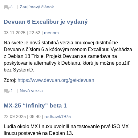
|
Zaujímavý článok
8
Devuan 6 Excalibur je vydaný
03.11.2025 | 22:52
|
menom
Na svete je nová stabilná verzia linuxovej distribúcie
Devuan s číslom 6 a kódovým menom Excalibur. Vychádza
z Debian 13 Trixie. Projekt Devuan sa zameriava na
poskytovanie alternatívy k Debianu, ktorú je možné použiť
bez SystemD.
Zdroj:
https://www.devuan.org/get-devuan
|
Nová verzia
2
MX-25 “Infinity” beta 1
22.09.2025 | 08:40
|
redhawk1975
Ludia okolo MX linuxu uvolnili na testovanie prvé ISO MX
linuxu postavené na Debian 13.