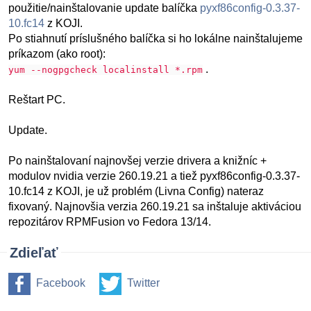
použitie/nainštalovanie update balíčka
pyxf86config-0.3.37-
10.fc14
z KOJI.
Po stiahnutí príslušného balíčka si ho lokálne nainštalujeme
príkazom (ako root):
.
yum --nogpgcheck localinstall *.rpm
Reštart PC.
Update.
Po nainštalovaní najnovšej verzie drivera a knižníc +
modulov nvidia verzie 260.19.21 a tiež pyxf86config-0.3.37-
10.fc14 z KOJI, je už problém (Livna Config) nateraz
fixovaný. Najnovšia verzia 260.19.21 sa inštaluje aktiváciou
repozitárov RPMFusion vo Fedora 13/14.
Zdieľať
Facebook
Twitter