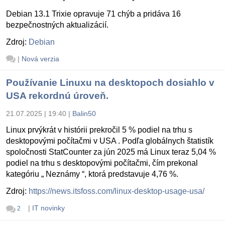
Debian 13.1 Trixie opravuje 71 chýb a pridáva 16
bezpečnostných aktualizácií.
Zdroj:
Debian
|
Nová verzia
Používanie Linuxu na desktopoch dosiahlo v
USA rekordnú úroveň.
21.07.2025 | 19:40
|
Balin50
Linux prvýkrát v histórii prekročil 5 % podiel na trhu s
desktopovými počítačmi v USA . Podľa globálnych štatistík
spoločnosti StatCounter za jún 2025 má Linux teraz 5,04 %
podiel na trhu s desktopovými počítačmi, čím prekonal
kategóriu „ Neznámy “, ktorá predstavuje 4,76 %.
Zdroj:
https://news.itsfoss.com/linux-desktop-usage-usa/
|
IT novinky
2