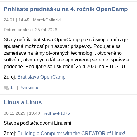
Prihláste prednášku na 4. ročník OpenCamp
24.01 | 14:45
|
MarekGalinski
Dátum udalosti:
25.04.2026
Štvrtý ročník Bratislava OpenCamp pozná svoj termín a je
spustená možnosť prihlasovať príspevky. Podujatie sa
zameriava na témy otvorených technológii, otvoreného
softvéru, otvorených dát, ale aj otvorenej verejnej správy a
podobne. Podujatie sa uskutoční 25.4.2026 na FIIT STU.
Zdroj:
Bratislava OpenCamp
|
Komunita
1
Linus a Linus
30.11.2025 | 19:40
|
redhawk1975
Stavba počítača dvomi Linusmi
Zdroj:
Building a Computer with the CREATOR of Linux!