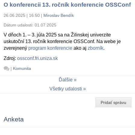
O konferencii 13. ročník konferencie OSSConf
26.06.2025 | 16:50
|
Miroslav Bendík
Dátum udalosti:
01.07.2025
V dňoch 1. – 3. júla 2025 sa na Žilinskej univerzite
uskutoční 13. ročník konferencie OSSConf. Na webe je
zverejnený
program konferencie
ako aj
zborník
.
Zdroj:
ossconf.fri.uniza.sk
|
Komunita
Ďalšie
Všetky udalosti
Pridať správu
Anketa