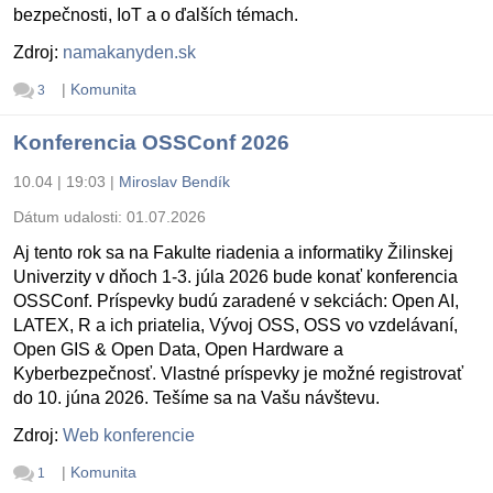
bezpečnosti, IoT a o ďalších témach.
Zdroj:
namakanyden.sk
|
Komunita
3
Konferencia OSSConf 2026
10.04 | 19:03
|
Miroslav Bendík
Dátum udalosti:
01.07.2026
Aj tento rok sa na Fakulte riadenia a informatiky Žilinskej
Univerzity v dňoch 1-3. júla 2026 bude konať konferencia
OSSConf. Príspevky budú zaradené v sekciách: Open AI,
LATEX, R a ich priatelia, Vývoj OSS, OSS vo vzdelávaní,
Open GIS & Open Data, Open Hardware a
Kyberbezpečnosť. Vlastné príspevky je možné registrovať
do 10. júna 2026. Tešíme sa na Vašu návštevu.
Zdroj:
Web konferencie
|
Komunita
1