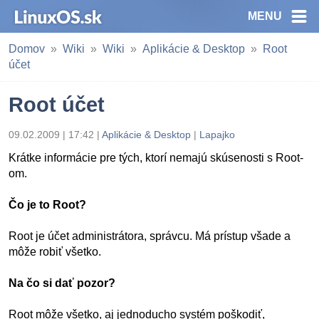
MENU
Domov
Wiki
Wiki
Aplikácie & Desktop
Root
účet
Root účet
09.02.2009 | 17:42 |
Aplikácie & Desktop
|
Lapajko
Krátke informácie pre tých, ktorí nemajú skúsenosti s Root-
om.
Čo je to Root?
Root je účet administrátora, správcu. Má prístup všade a
môže robiť všetko.
Na čo si dať pozor?
Root môže všetko, aj jednoducho systém poškodiť,