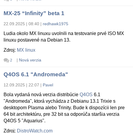
MX-25 “Infinity” beta 1
22.09.2025 | 08:40
|
redhawk1975
Ludia okolo MX linuxu uvolnili na testovanie prvé ISO MX
linuxu postavené na Debian 13.
Zdroj:
MX linux
|
Nová verzia
2
Q4OS 6.1 "Andromeda"
12.09.2025 | 22:07
|
Pavel
Bola vydaná nová verzia distribúcie
Q4OS
6.1
"Andromeda", ktorá vychádza z Debianu 13.1 Trixie s
desktopom Plasma alebo Trinity. Bude k dispozícii len pre
64 bit architektúru, pre 32 bit sa odporúča staršia verzia
Q4OS 5 "Aquarius".
Zdroj:
DistroWatch.com