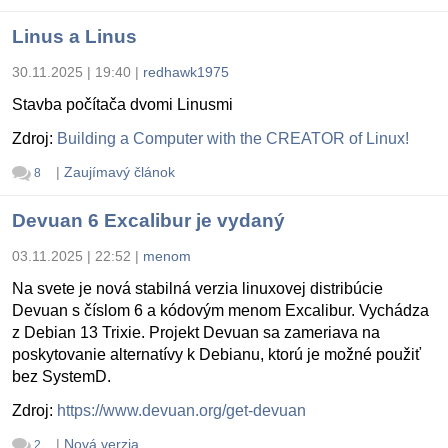
Linus a Linus
30.11.2025 | 19:40
|
redhawk1975
Stavba počítača dvomi Linusmi
Zdroj:
Building a Computer with the CREATOR of Linux!
|
Zaujímavý článok
8
Devuan 6 Excalibur je vydaný
03.11.2025 | 22:52
|
menom
Na svete je nová stabilná verzia linuxovej distribúcie
Devuan s číslom 6 a kódovým menom Excalibur. Vychádza
z Debian 13 Trixie. Projekt Devuan sa zameriava na
poskytovanie alternatívy k Debianu, ktorú je možné použiť
bez SystemD.
Zdroj:
https://www.devuan.org/get-devuan
|
Nová verzia
2