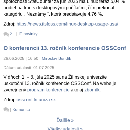
spoločnosti StatCounter za jún 2025 má Linux teraz 5,04 %
podiel na trhu s desktopovými počítačmi, čím prekonal
kategóriu „ Neznámy “, ktorá predstavuje 4,76 %.
Zdroj:
https://news.itsfoss.com/linux-desktop-usage-usa/
|
IT novinky
2
O konferencii 13. ročník konferencie OSSConf
26.06.2025 | 16:50
|
Miroslav Bendík
Dátum udalosti:
01.07.2025
V dňoch 1. – 3. júla 2025 sa na Žilinskej univerzite
uskutoční 13. ročník konferencie OSSConf. Na webe je
zverejnený
program konferencie
ako aj
zborník
.
Zdroj:
ossconf.fri.uniza.sk
|
Komunita
Ďalšie
Všetky udalosti