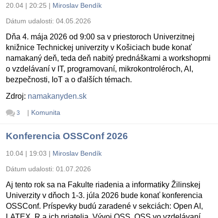
20.04 | 20:25
|
Miroslav Bendík
Dátum udalosti:
04.05.2026
Dňa 4. mája 2026 od 9:00 sa v priestoroch Univerzitnej
knižnice Technickej univerzity v Košiciach bude konať
namakaný deň, teda deň nabitý prednáškami a workshopmi
o vzdelávaní v IT, programovaní, mikrokontroléroch, AI,
bezpečnosti, IoT a o ďalších témach.
Zdroj:
namakanyden.sk
|
Komunita
3
Konferencia OSSConf 2026
10.04 | 19:03
|
Miroslav Bendík
Dátum udalosti:
01.07.2026
Aj tento rok sa na Fakulte riadenia a informatiky Žilinskej
Univerzity v dňoch 1-3. júla 2026 bude konať konferencia
OSSConf. Príspevky budú zaradené v sekciách: Open AI,
LATEX, R a ich priatelia, Vývoj OSS, OSS vo vzdelávaní,