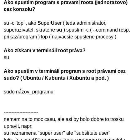
Ako spustim program s pravami roota (jednorazovo)
cez konzolu?
su -c 'top' , ako
S
uper
U
ser ( teda administrator,
superuzivatel, skratene
su
) spustim -c ( --command resp.
prikaz/program ) top ( najvacsie spustene procesy )
Ako získam v termináli root práva?
su
Ako spustím v termináli program s root právami cez
sudo? ( Ubuntu / Kubuntu / Xubuntu a pod. )
sudo názov_programu
----------------------
nemam na to moc casu, ale asi by bolo dobre to trosku
upravit, napr:
su neznamena "super user" ale "substitute user"
totiz, `su user02' znamena, ze sa prepnem na uzivatela